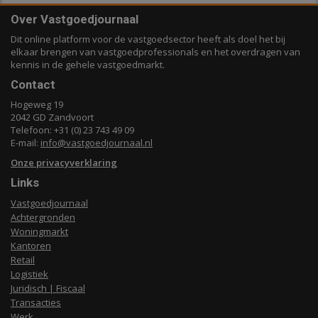
Over Vastgoedjournaal
Dit online platform voor de vastgoedsector heeft als doel het bij
elkaar brengen van vastgoedprofessionals en het overdragen van
kennis in de gehele vastgoedmarkt.
Contact
Hogeweg 19
2042 GD Zandvoort
Telefoon: +31 (0) 23 743 49 09
E-mail:
info@vastgoedjournaal.nl
Onze privacyverklaring
Links
Vastgoedjournaal
Achtergronden
Woningmarkt
Kantoren
Retail
Logistiek
Juridisch | Fiscaal
Transacties
Werk