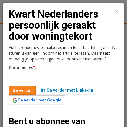
×
Kwart Nederlanders
1
Toggl
persoonlijk geraakt
Achtergronden
Woningmarkt
Kantore
Nieuws
Uitgelicht
door woningtekort
Kwart Nederlanders
Vul hieronder uw e-mailadres in en lees dit artikel gratis. We
sturen u dan een link om het artikel te lezen. Daarnaast
persoonlijk geraakt door
ontvang je op werkdagen onze populaire nieuwsbrief.
E-mailadres
*
:
woningtekort
Redactie
12 mei 2026 om 12:06
Ga verder met LinkedIn
Ga verder
3 maanden geleden aangepast
3 minuten leestijd
Ga verder met Google
Een kwart van de Nederlanders wordt persoonlijk
geraakt door het woningtekort. Vooral jongeren onder
de 30 hebben er last van (41 procent) en huishoudens
Bent u abonnee van
met kinderen tussen 13 en 17 jaar (38 procent).