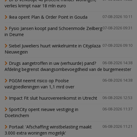
verlies krimpt naar 18 mln euro
Ikea opent Plan & Order Point in Gouda
07-08-2026 10:11
Fysio Jansen koopt pand Schoenmode Zeilberg
07-08-2026 09:31
in Deurne
Siebel Juweliers huurt winkelruimte in Cityplaza
07-08-2026 09:10
Nieuwegein
Drugs aangetroffen in uw (verhuurde) pand?
06-08-2026 14:38
Afdeling begrenst dwangsombevoegdheid van de burgemeester
PGGM neemt risico op Poolse
06-08-2026 14:38
vastgoedleningen van 1,1 mrd over
Impact Fit sluit huurovereenkomst in Utrecht
06-08-2026 12:53
SportCity opent nieuwe vestiging in
06-08-2026 11:37
Doetinchem
Portaal: 'Afschaffing winstbelasting maakt
06-08-2026 11:21
3.000 extra woningen mogelijk'