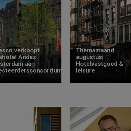
esco verkoopt
Themamaand
ehotel Andaz
augustus:
sterdam aan
Hotelvastgoed &
esteerdersconsortium
leisure