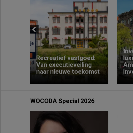
Previous
Inv
e
Recreatief vastgoed:
lux
t met
Van executieveiling
Am
naar nieuwe toekomst
inv
WOCODA Special 2026