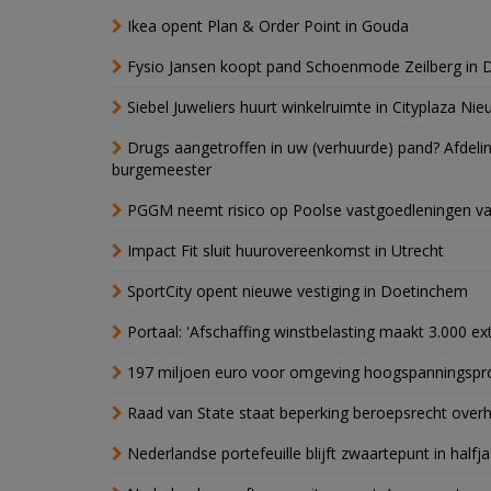
Ikea opent Plan & Order Point in Gouda
Fysio Jansen koopt pand Schoenmode Zeilberg in 
Siebel Juweliers huurt winkelruimte in Cityplaza Ni
Drugs aangetroffen in uw (verhuurde) pand? Afde
burgemeester
PGGM neemt risico op Poolse vastgoedleningen va
Impact Fit sluit huurovereenkomst in Utrecht
SportCity opent nieuwe vestiging in Doetinchem
Portaal: 'Afschaffing winstbelasting maakt 3.000 e
197 miljoen euro voor omgeving hoogspanningspr
Raad van State staat beperking beroepsrecht over
Nederlandse portefeuille blijft zwaartepunt in halfja