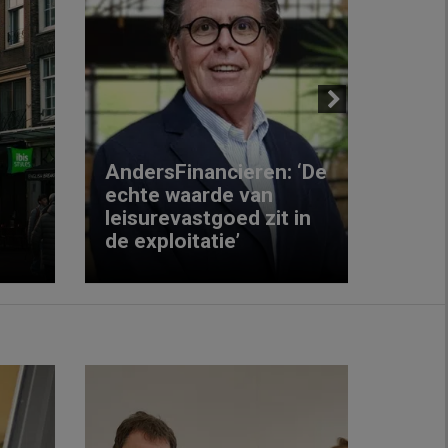
Next
AndersFinancieren: ‘De
echte waarde van
Elke
leisurevastgoed zit in
hote
de exploitatie’
inzic