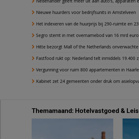
Nederlander geeft meer uit aan auto’s, apparaten 
Nieuwe huurders voor bedrijfsunits in Amstelveen
Het indexeren van de huurprijs bij 290-ruimte en 2
Segro stemt in met overnamebod van 16 mrd euro
Hitte bezorgt Mall of the Netherlands onverwacht
Fastfood rukt op: Nederland telt inmiddels 19.400 
Vergunning voor ruim 800 appartementen in Haarlem
Kabinet zet 24 gemeenten onder druk om asielopva
Themamaand: Hotelvastgoed & Leis