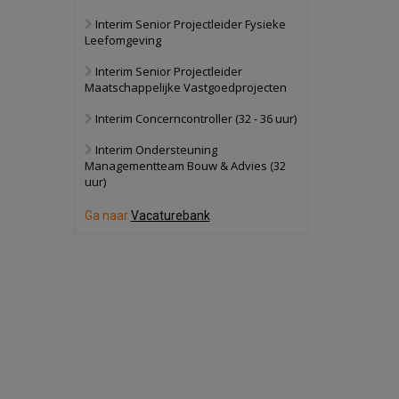
Interim Senior Projectleider Fysieke
Schuinesloot
Bekijk
Leefomgeving
27 augustus 2026
Binnenvaartschip
Interim Senior Projectleider
Maatschappelijke Vastgoedprojecten
Panheel
Bekijk
Interim Concerncontroller (32 - 36 uur)
17 september 2026
Voormalig
Interim Ondersteuning
politiebureau
Managementteam Bouw & Advies (32
uur)
Dordrecht
Bekijk
17 september 2026
Ga naar
Vacaturebank
Voormalig
politiebureau
Hilversum
Bekijk
17 september 2026
Voormalig
politiebureau
Zaandam
Bekijk
8 september 2026
Zorgcomplex