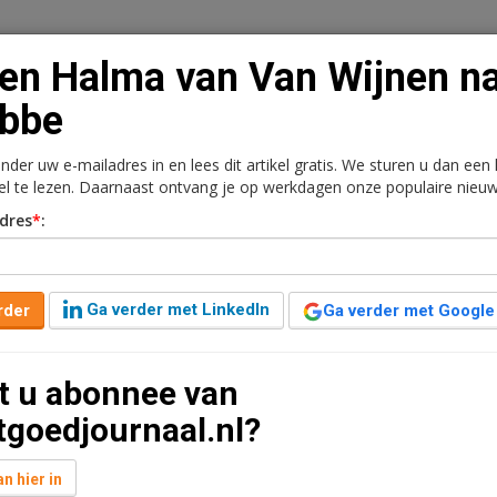
en Halma van Van Wijnen n
ebbe
onder uw e-mailadres in en lees dit artikel gratis. We sturen u dan een
n
Vacaturebank
Contact
Abonnementen
kel te lezen. Daarnaast ontvang je op werkdagen onze populaire nieuw
dres
*
:
rkt
Kantoren
Retail
Logistiek
Juridisch | Fiscaa
 Wijnen naar Trebbe
Ga verder met LinkedIn
rder
Ga verder met Google
nden geleden aangepast
1 minuut leestijd
t u abonnee van
len Halma als directeur. Samen met Martin
tgoedjournaal.nl?
ing in Nieuwegein.
n hier in