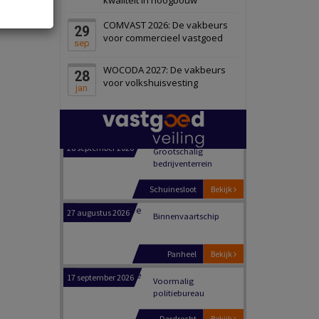
Schiedam
Bekijk
COMVAST 2026: De vakbeurs
29
22 september 2026
Attractiepark
voor commercieel vastgoed
sep
WOCODA 2027: De vakbeurs
28
Oranje
Bekijk
voor volkshuisvesting
jan
28 september 2026
Grootschalig
bedrijventerrein
Schuinesloot
Bekijk
27 augustus 2026
Binnenvaartschip
Panheel
Bekijk
17 september 2026
Voormalig
politiebureau
Dordrecht
Bekijk
17 september 2026
Voormalig
politiebureau