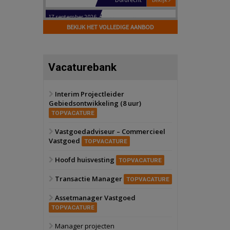
Hilversum
Bekijk
17 september 2026
BEKIJK HET VOLLEDIGE AANBOD
Voormalig
politiebureau
Zaandam
Bekijk
Vacaturebank
8 september 2026
Zorgcomplex
Interim Projectleider
Gebiedsontwikkeling (8 uur)
Zwanenburg
Bekijk
TOPVACATURE
6 oktober 2026
Transformatieobject
Vastgoedadviseur – Commercieel
Vastgoed
TOPVACATURE
Schiedam
Bekijk
Hoofd huisvesting
TOPVACATURE
22 september 2026
Attractiepark
Transactie Manager
TOPVACATURE
Assetmanager Vastgoed
Oranje
Bekijk
TOPVACATURE
28 september 2026
Grootschalig
Manager projecten
bedrijventerrein