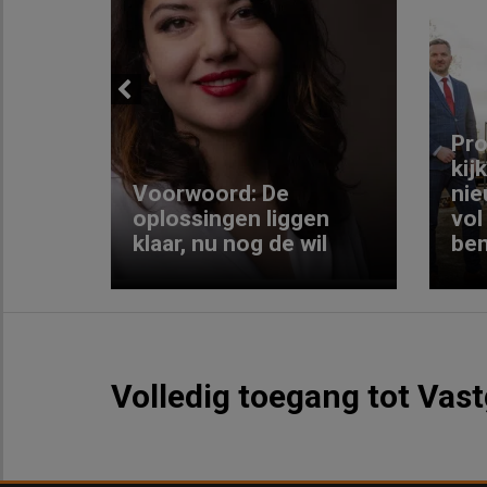
Previous
ng:
Pro
kij
Voorwoord: De
nie
ke
oplossingen liggen
vol
klaar, nu nog de wil
ben
Volledig toegang tot Vas