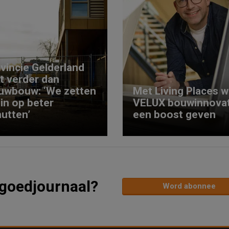
vincie Gelderland
kt verder dan
uwbouw: ‘We zetten
Met Living Places wi
 in op beter
VELUX bouwinnovat
utten’
een boost geven
tgoedjournaal?
Word abonnee