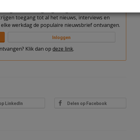
t u nog niet bent ingelogd. Log in of word abonnee
rijgen toegang tot al het nieuws, interviews en
elke werkdag de populaire nieuwsbrief ontvangen.
Inloggen
 ontvangen? Klik dan op
deze link
.
op LinkedIn
Delen op Facebook