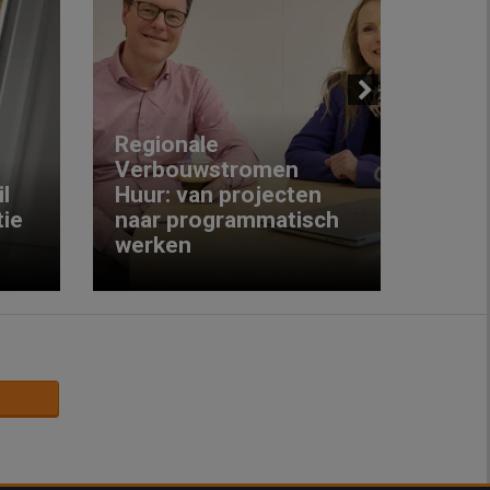
Next
Regionale
Verbouwstromen
‘We w
l
Huur: van projecten
koop
ie
naar programmatisch
gewo
werken
krijg