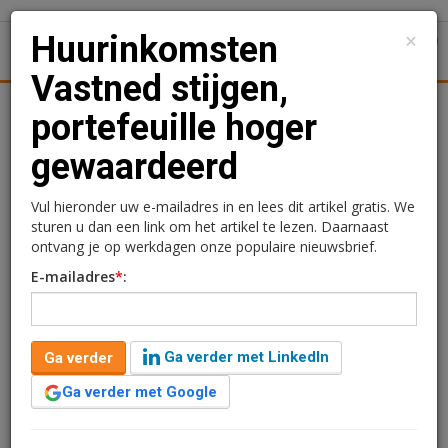
×
Huurinkomsten
1
Toggl
Vastned stijgen,
Achtergronden
Woningmarkt
Kantore
Nieuws
Uitgelicht
portefeuille hoger
gewaardeerd
Huurinkomsten Vastned
stijgen, portefeuille hoger
Vul hieronder uw e-mailadres in en lees dit artikel gratis. We
sturen u dan een link om het artikel te lezen. Daarnaast
gewaardeerd
ontvang je op werkdagen onze populaire nieuwsbrief.
E-mailadres
*
:
Redactie
12 mei 2026 om 09:45
3 maanden geleden aangepast
2 minuten leestijd
Ga verder met LinkedIn
Ga verder
Vastned heeft in het eerste kwartaal van 2026 hogere
huurinkomsten gerealiseerd. De huurinkomsten
Ga verder met Google
kwamen over de eerste drie maanden van het boekjaar
uit op 17,1 miljoen euro, tegenover 16,8 miljoen in