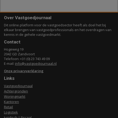
Over Vastgoedjournaal
Dit online platform voor de vastgoedsector heeft als doel het bij
elkaar brengen van vastgoedprofessionals en het overdragen van
kennis in de gehele vastgoedmarkt.
Contact
Hogeweg 19
2042 GD Zandvoort
Telefoon: +31 (0) 23 743 49 09
E-mail:
info@vastgoedjournaal.nl
Onze privacyverklaring
Links
Vastgoedjournaal
Achtergronden
Woningmarkt
Kantoren
Retail
Logistiek
Juridisch | Fiscaal