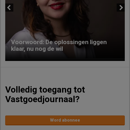
Previous
Next
Voorwoord: De oplossingen liggen
klaar, nu nog de wil
Volledig toegang tot
Vastgoedjournaal?
Word abonnee