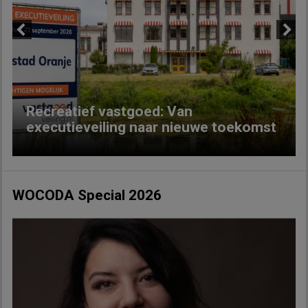
Previous
Next
Recreatief vastgoed: Van
executieveiling naar nieuwe toekomst
WOCODA Special 2026