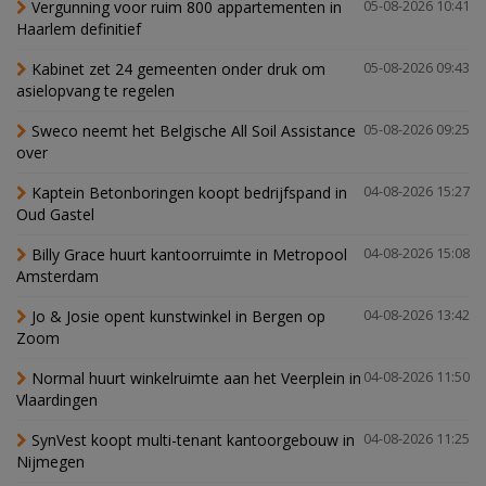
Vergunning voor ruim 800 appartementen in
05-08-2026 10:41
Haarlem definitief
Kabinet zet 24 gemeenten onder druk om
05-08-2026 09:43
asielopvang te regelen
Sweco neemt het Belgische All Soil Assistance
05-08-2026 09:25
over
Kaptein Betonboringen koopt bedrijfspand in
04-08-2026 15:27
Oud Gastel
Billy Grace huurt kantoorruimte in Metropool
04-08-2026 15:08
Amsterdam
Jo & Josie opent kunstwinkel in Bergen op
04-08-2026 13:42
Zoom
Normal huurt winkelruimte aan het Veerplein in
04-08-2026 11:50
Vlaardingen
SynVest koopt multi-tenant kantoorgebouw in
04-08-2026 11:25
Nijmegen