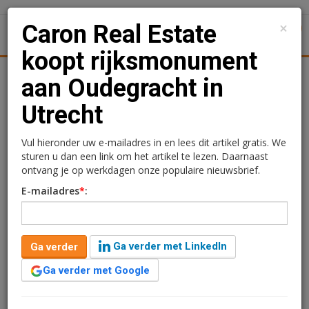
×
Caron Real Estate
1
Toggl
koopt rijksmonument
tiek
Juridisch | Fiscaal
Transacties
Werk
Specials
aan Oudegracht in
Utrecht
Caron Real Estate koopt
rijksmonument aan
Vul hieronder uw e-mailadres in en lees dit artikel gratis. We
sturen u dan een link om het artikel te lezen. Daarnaast
Oudegracht in Utrecht
ontvang je op werkdagen onze populaire nieuwsbrief.
E-mailadres
*
:
Redactie
8 mei 2026 om 08:44
3 maanden geleden aangepast
1 minuut leestijd
Ga verder met LinkedIn
Ga verder
Caron Real Estate heeft het pand aan de Oudegracht 63
in Utrecht gekocht van een particuliere belegger. Het
Ga verder met Google
gaat om een rijksmonument in het historische centrum
van de stad.