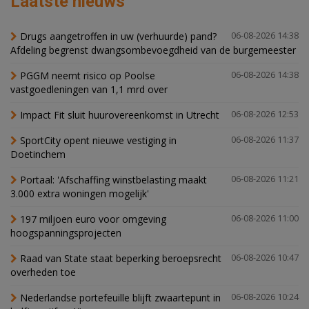
Laatste nieuws
Drugs aangetroffen in uw (verhuurde) pand?
06-08-2026 14:38
Afdeling begrenst dwangsombevoegdheid van de burgemeester
PGGM neemt risico op Poolse
06-08-2026 14:38
vastgoedleningen van 1,1 mrd over
Impact Fit sluit huurovereenkomst in Utrecht
06-08-2026 12:53
SportCity opent nieuwe vestiging in
06-08-2026 11:37
Doetinchem
Portaal: 'Afschaffing winstbelasting maakt
06-08-2026 11:21
3.000 extra woningen mogelijk'
197 miljoen euro voor omgeving
06-08-2026 11:00
hoogspanningsprojecten
Raad van State staat beperking beroepsrecht
06-08-2026 10:47
overheden toe
Nederlandse portefeuille blijft zwaartepunt in
06-08-2026 10:24