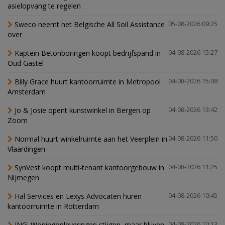
asielopvang te regelen
Sweco neemt het Belgische All Soil Assistance
05-08-2026 09:25
over
Kaptein Betonboringen koopt bedrijfspand in
04-08-2026 15:27
Oud Gastel
Billy Grace huurt kantoorruimte in Metropool
04-08-2026 15:08
Amsterdam
Jo & Josie opent kunstwinkel in Bergen op
04-08-2026 13:42
Zoom
Normal huurt winkelruimte aan het Veerplein in
04-08-2026 11:50
Vlaardingen
SynVest koopt multi-tenant kantoorgebouw in
04-08-2026 11:25
Nijmegen
Hal Services en Lexys Advocaten huren
04-08-2026 10:45
kantoorruimte in Rotterdam
ING: Woningopleveringen stijgen, maar blijven
04-08-2026 10:13