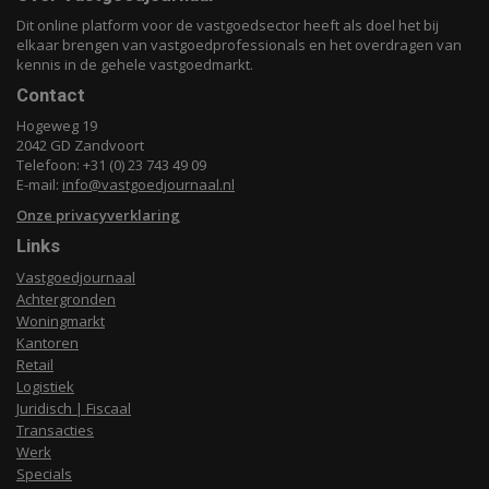
Dit online platform voor de vastgoedsector heeft als doel het bij
elkaar brengen van vastgoedprofessionals en het overdragen van
kennis in de gehele vastgoedmarkt.
Contact
Hogeweg 19
2042 GD Zandvoort
Telefoon: +31 (0) 23 743 49 09
E-mail:
info@vastgoedjournaal.nl
Onze privacyverklaring
Links
Vastgoedjournaal
Achtergronden
Woningmarkt
Kantoren
Retail
Logistiek
Juridisch | Fiscaal
Transacties
Werk
Specials