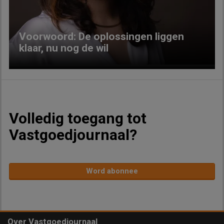
Voorwoord: De oplossingen liggen
klaar, nu nog de wil
Volledig toegang tot
Vastgoedjournaal?
Word abonnee
Over Vastgoedjournaal