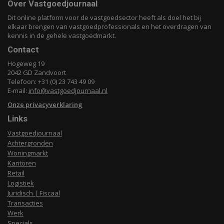
Over Vastgoedjournaal
Dit online platform voor de vastgoedsector heeft als doel het bij
elkaar brengen van vastgoedprofessionals en het overdragen van
kennis in de gehele vastgoedmarkt.
Contact
Hogeweg 19
2042 GD Zandvoort
Telefoon: +31 (0) 23 743 49 09
E-mail:
info@vastgoedjournaal.nl
Onze privacyverklaring
Links
Vastgoedjournaal
Achtergronden
Woningmarkt
Kantoren
Retail
Logistiek
Juridisch | Fiscaal
Transacties
Werk
Specials