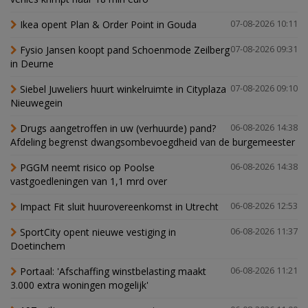
Ikea opent Plan & Order Point in Gouda
07-08-2026 10:11
Fysio Jansen koopt pand Schoenmode Zeilberg
07-08-2026 09:31
in Deurne
Siebel Juweliers huurt winkelruimte in Cityplaza
07-08-2026 09:10
Nieuwegein
Drugs aangetroffen in uw (verhuurde) pand?
06-08-2026 14:38
Afdeling begrenst dwangsombevoegdheid van de burgemeester
PGGM neemt risico op Poolse
06-08-2026 14:38
vastgoedleningen van 1,1 mrd over
Impact Fit sluit huurovereenkomst in Utrecht
06-08-2026 12:53
SportCity opent nieuwe vestiging in
06-08-2026 11:37
Doetinchem
Portaal: 'Afschaffing winstbelasting maakt
06-08-2026 11:21
3.000 extra woningen mogelijk'