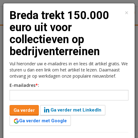
×
Breda trekt 150.000
1
Toggl
euro uit voor
Achtergronden
Woningmarkt
Kantore
Nieuws
Uitgelicht
collectieven op
bedrijventerreinen
Breda trekt 150.000 euro
uit voor collectieven op
Vul hieronder uw e-mailadres in en lees dit artikel gratis. We
sturen u dan een link om het artikel te lezen. Daarnaast
bedrijventerreinen
ontvang je op werkdagen onze populaire nieuwsbrief.
E-mailadres
*
:
Redactie
4 mei 2026 om 15:15
1 minuut leestijd
De gemeente Breda komt met een nieuwe subsidie
Ga verder met LinkedIn
Ga verder
voor samenwerkingsverbanden op bedrijventerreinen.
Bedrijvenverenigingen, BIZ-organisaties en andere
Ga verder met Google
collectieven kunnen geld aanvragen voor gezamenlijke
plannen rond onder meer veiligheid, samenwerking en