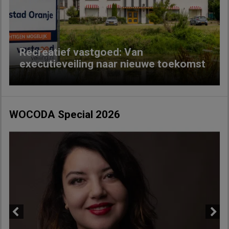
Previous
Next
Recreatief vastgoed: Van
executieveiling naar nieuwe toekomst
WOCODA Special 2026
Previous
Next