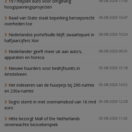
197 miljoen euro voor omgeving
06-08-2026 11:00
hoogspanningsprojecten
Raad van State staat beperking beroepsrecht
06-08-2026 10:47
overheden toe
Nederlandse portefeuille blijft zwaartepunt in
06-08-2026 10:24
halfjaarcijfers Xior
Nederlander geeft meer uit aan auto’s,
06-08-2026 09:25
apparaten en horeca
Nieuwe huurders voor bedrijfsunits in
05-08-2026 15:18
Amstelveen
Het indexeren van de huurprijs bij 290-ruimte
05-08-2026 14:53
en 230a-ruimte
Segro stemt in met overnamebod van 16 mrd
05-08-2026 12:28
euro
Hitte bezorgt Mall of the Netherlands
05-08-2026 11:42
onverwachte bezoekerspiek