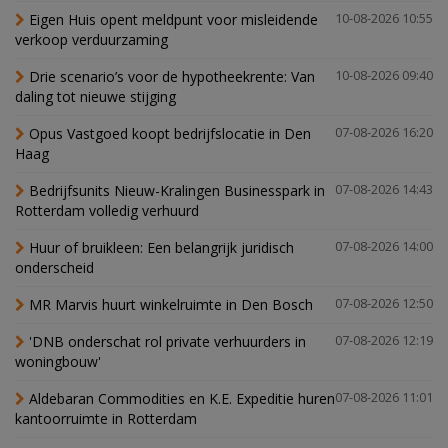
Eigen Huis opent meldpunt voor misleidende
10-08-2026 10:55
verkoop verduurzaming
Drie scenario’s voor de hypotheekrente: Van
10-08-2026 09:40
daling tot nieuwe stijging
Opus Vastgoed koopt bedrijfslocatie in Den
07-08-2026 16:20
Haag
Bedrijfsunits Nieuw-Kralingen Businesspark in
07-08-2026 14:43
Rotterdam volledig verhuurd
Huur of bruikleen: Een belangrijk juridisch
07-08-2026 14:00
onderscheid
MR Marvis huurt winkelruimte in Den Bosch
07-08-2026 12:50
'DNB onderschat rol private verhuurders in
07-08-2026 12:19
woningbouw'
Aldebaran Commodities en K.E. Expeditie huren
07-08-2026 11:01
kantoorruimte in Rotterdam