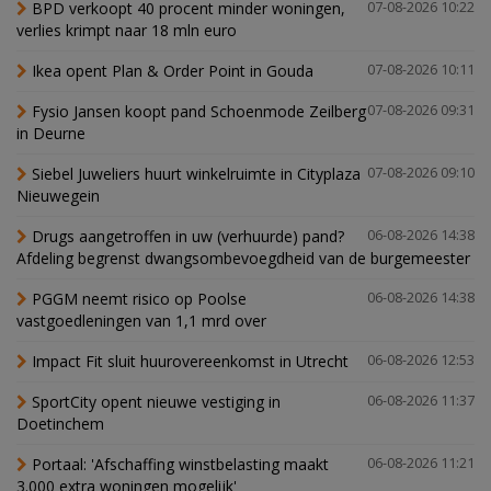
BPD verkoopt 40 procent minder woningen,
07-08-2026 10:22
verlies krimpt naar 18 mln euro
Ikea opent Plan & Order Point in Gouda
07-08-2026 10:11
Fysio Jansen koopt pand Schoenmode Zeilberg
07-08-2026 09:31
in Deurne
Siebel Juweliers huurt winkelruimte in Cityplaza
07-08-2026 09:10
Nieuwegein
Drugs aangetroffen in uw (verhuurde) pand?
06-08-2026 14:38
Afdeling begrenst dwangsombevoegdheid van de burgemeester
PGGM neemt risico op Poolse
06-08-2026 14:38
vastgoedleningen van 1,1 mrd over
Impact Fit sluit huurovereenkomst in Utrecht
06-08-2026 12:53
SportCity opent nieuwe vestiging in
06-08-2026 11:37
Doetinchem
Portaal: 'Afschaffing winstbelasting maakt
06-08-2026 11:21
3.000 extra woningen mogelijk'