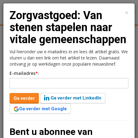
×
Zorgvastgoed: Van
1
Toggl
stenen stapelen naar
Achtergronden
Woningmarkt
Kantore
Nieuws
Uitgelicht
vitale gemeenschappen
Zorgvastgoed: Van stenen
Vul hieronder uw e-mailadres in en lees dit artikel gratis. We
sturen u dan een link om het artikel te lezen. Daarnaast
stapelen naar vitale
ontvang je op werkdagen onze populaire nieuwsbrief.
E-mailadres
*
:
gemeenschappen
Ga verder met LinkedIn
Ga verder
Ga verder met Google
Bent u abonnee van