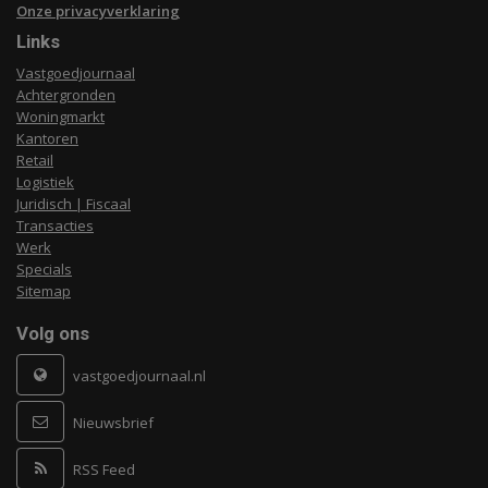
Onze privacyverklaring
Links
Vastgoedjournaal
Achtergronden
Woningmarkt
Kantoren
Retail
Logistiek
Juridisch | Fiscaal
Transacties
Werk
Specials
Sitemap
Volg ons
vastgoedjournaal.nl
Nieuwsbrief
RSS Feed