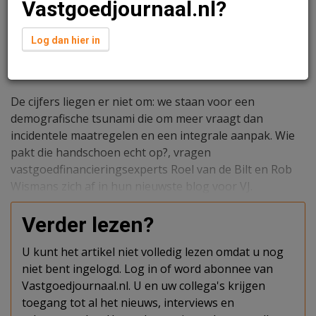
Vastgoedjournaal.nl?
Log dan hier in
Redactie
30 april 2026 om 10:58
4 minuten leestijd
De cijfers liegen er niet om: we staan voor een
demografische tsunami die om meer vraagt dan
incidentele maatregelen en een integrale aanpak. Wie
pakt die handschoen echt op?, vragen
vastgoedfinancieringsexperts Roel van de Bilt en Rob
Wismans zich af in hun nieuwste blog voor VJ.
Verder lezen?
U kunt het artikel niet volledig lezen omdat u nog
niet bent ingelogd. Log in of word abonnee van
Vastgoedjournaal.nl. U en uw collega's krijgen
toegang tot al het nieuws, interviews en