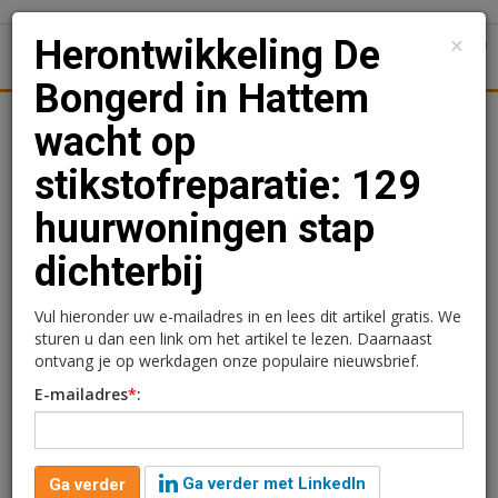
×
Herontwikkeling De
1
Toggl
Bongerd in Hattem
Achtergronden
Woningmarkt
Kantore
Nieuws
Uitgelicht
wacht op
stikstofreparatie: 129
Herontwikkeling De
huurwoningen stap
Bongerd in Hattem wacht
dichterbij
op stikstofreparatie: 129
huurwoningen stap
Vul hieronder uw e-mailadres in en lees dit artikel gratis. We
sturen u dan een link om het artikel te lezen. Daarnaast
dichterbij
ontvang je op werkdagen onze populaire nieuwsbrief.
E-mailadres
*
:
Ga verder met LinkedIn
Ga verder