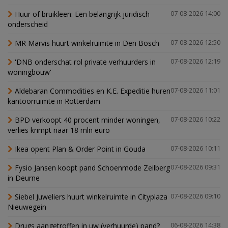
Huur of bruikleen: Een belangrijk juridisch
07-08-2026 14:00
onderscheid
MR Marvis huurt winkelruimte in Den Bosch
07-08-2026 12:50
'DNB onderschat rol private verhuurders in
07-08-2026 12:19
woningbouw'
Aldebaran Commodities en K.E. Expeditie huren
07-08-2026 11:01
kantoorruimte in Rotterdam
BPD verkoopt 40 procent minder woningen,
07-08-2026 10:22
verlies krimpt naar 18 mln euro
Ikea opent Plan & Order Point in Gouda
07-08-2026 10:11
Fysio Jansen koopt pand Schoenmode Zeilberg
07-08-2026 09:31
in Deurne
Siebel Juweliers huurt winkelruimte in Cityplaza
07-08-2026 09:10
Nieuwegein
Drugs aangetroffen in uw (verhuurde) pand?
06-08-2026 14:38