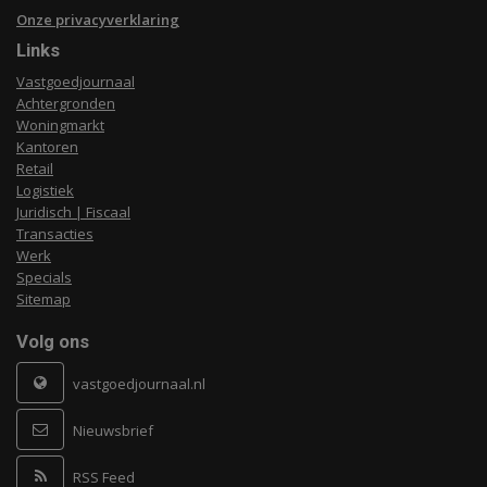
Onze privacyverklaring
Links
Vastgoedjournaal
Achtergronden
Woningmarkt
Kantoren
Retail
Logistiek
Juridisch | Fiscaal
Transacties
Werk
Specials
Sitemap
Volg ons
vastgoedjournaal.nl
Nieuwsbrief
RSS Feed