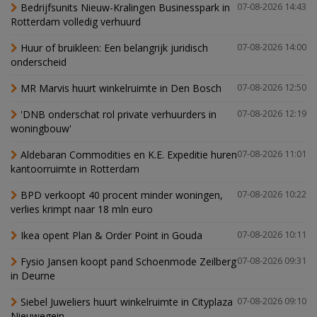
Bedrijfsunits Nieuw-Kralingen Businesspark in
07-08-2026 14:43
Rotterdam volledig verhuurd
Huur of bruikleen: Een belangrijk juridisch
07-08-2026 14:00
onderscheid
MR Marvis huurt winkelruimte in Den Bosch
07-08-2026 12:50
'DNB onderschat rol private verhuurders in
07-08-2026 12:19
woningbouw'
Aldebaran Commodities en K.E. Expeditie huren
07-08-2026 11:01
kantoorruimte in Rotterdam
BPD verkoopt 40 procent minder woningen,
07-08-2026 10:22
verlies krimpt naar 18 mln euro
Ikea opent Plan & Order Point in Gouda
07-08-2026 10:11
Fysio Jansen koopt pand Schoenmode Zeilberg
07-08-2026 09:31
in Deurne
Siebel Juweliers huurt winkelruimte in Cityplaza
07-08-2026 09:10
Nieuwegein