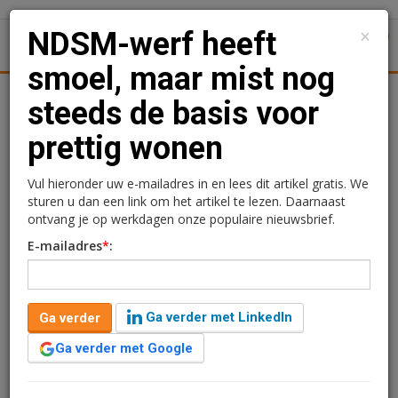
×
NDSM-werf heeft
1
Toggl
smoel, maar mist nog
Achtergronden
Woningmarkt
Kantore
Nieuws
Uitgelicht
steeds de basis voor
prettig wonen
NDSM-werf heeft smoel,
maar mist nog steeds de
Vul hieronder uw e-mailadres in en lees dit artikel gratis. We
sturen u dan een link om het artikel te lezen. Daarnaast
basis voor prettig wonen
ontvang je op werkdagen onze populaire nieuwsbrief.
E-mailadres
*
:
Ga verder met LinkedIn
Ga verder
Ga verder met Google