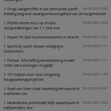
Drugs aangetroffen in uw (verhuurde) pand?
06-08-2026 14:38
Afdeling begrenst dwangsombevoegdheid van de burgemeester
PGGM neemt risico op Poolse
06-08-2026 14:38
vastgoedleningen van 1,1 mrd over
Impact Fit sluit huurovereenkomst in Utrecht
06-08-2026 12:53
SportCity opent nieuwe vestiging in
06-08-2026 11:37
Doetinchem
Portaal: 'Afschaffing winstbelasting maakt
06-08-2026 11:21
3.000 extra woningen mogelijk'
197 miljoen euro voor omgeving
06-08-2026 11:00
hoogspanningsprojecten
Raad van State staat beperking beroepsrecht
06-08-2026 10:47
overheden toe
Nederlandse portefeuille blijft zwaartepunt in
06-08-2026 10:24
halfjaarcijfers Xior