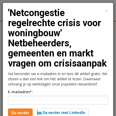
×
'Netcongestie
1
Toggl
regelrechte crisis voor
Achtergronden
Woningmarkt
Kantore
Nieuws
Uitgelicht
woningbouw'
Netbeheerders,
'Netcongestie regelrechte
gemeenten en markt
crisis voor woningbouw'
vragen om crisisaanpak
Netbeheerders,
gemeenten en markt
Vul hieronder uw e-mailadres in en lees dit artikel gratis. We
sturen u dan een link om het artikel te lezen. Daarnaast
vragen om crisisaanpak
ontvang je op werkdagen onze populaire nieuwsbrief.
E-mailadres
*
:
Ga verder met LinkedIn
Ga verder