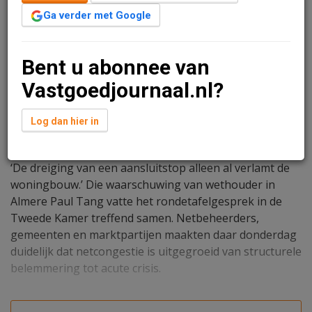
Ga verder met Google
Bent u abonnee van
Vastgoedjournaal.nl?
Lola Cooper
2 april 2026 om 17:49
Log dan hier in
4 maanden geleden aangepast
4 minuten leestijd
1 reacties
‘De dreiging van een aansluitstop alleen al verlamt de
woningbouw.’ Die waarschuwing van wethouder in
Almere Paul Tang vatte het rondetafelgesprek in de
Tweede Kamer treffend samen. Netbeheerders,
gemeenten en marktpartijen maakten daar donderdag
duidelijk dat netcongestie is uitgegroeid van structurele
belemmering tot acute crisis.