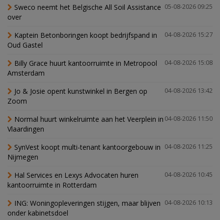
Sweco neemt het Belgische All Soil Assistance
05-08-2026 09:25
over
Kaptein Betonboringen koopt bedrijfspand in
04-08-2026 15:27
Oud Gastel
Billy Grace huurt kantoorruimte in Metropool
04-08-2026 15:08
Amsterdam
Jo & Josie opent kunstwinkel in Bergen op
04-08-2026 13:42
Zoom
Normal huurt winkelruimte aan het Veerplein in
04-08-2026 11:50
Vlaardingen
SynVest koopt multi-tenant kantoorgebouw in
04-08-2026 11:25
Nijmegen
Hal Services en Lexys Advocaten huren
04-08-2026 10:45
kantoorruimte in Rotterdam
ING: Woningopleveringen stijgen, maar blijven
04-08-2026 10:13
onder kabinetsdoel