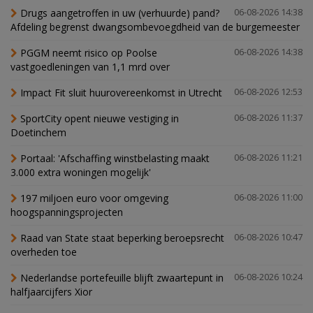
Drugs aangetroffen in uw (verhuurde) pand?
06-08-2026 14:38
Afdeling begrenst dwangsombevoegdheid van de burgemeester
PGGM neemt risico op Poolse
06-08-2026 14:38
vastgoedleningen van 1,1 mrd over
Impact Fit sluit huurovereenkomst in Utrecht
06-08-2026 12:53
SportCity opent nieuwe vestiging in
06-08-2026 11:37
Doetinchem
Portaal: 'Afschaffing winstbelasting maakt
06-08-2026 11:21
3.000 extra woningen mogelijk'
197 miljoen euro voor omgeving
06-08-2026 11:00
hoogspanningsprojecten
Raad van State staat beperking beroepsrecht
06-08-2026 10:47
overheden toe
Nederlandse portefeuille blijft zwaartepunt in
06-08-2026 10:24
halfjaarcijfers Xior