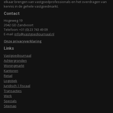
elkaar brengen van vastgoedprofessionals en het overdragen van
kennis in de gehele vastgoedmarkt.
Contact
Hogeweg 19
2042 GD Zandvoort
Telefoon: +31 (0) 23 743 49 09
E-mail:
info@vastgoedjournaal.nl
Onze privacyverklaring
Links
Vastgoedjournaal
Achtergronden
Woningmarkt
Kantoren
Retail
Logistiek
Juridisch | Fiscaal
Transacties
Werk
Specials
Sitemap