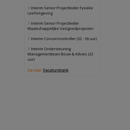
Interim Senior Projectleider Fysieke
Schuinesloot
Bekijk
Leefomgeving
27 augustus 2026
Binnenvaartschip
Interim Senior Projectleider
Maatschappelijke Vastgoedprojecten
Panheel
Bekijk
Interim Concerncontroller (32 - 36 uur)
17 september 2026
Voormalig
Interim Ondersteuning
politiebureau
Managementteam Bouw & Advies (32
uur)
Dordrecht
Bekijk
17 september 2026
Ga naar
Vacaturebank
Voormalig
politiebureau
Hilversum
Bekijk
17 september 2026
Voormalig
politiebureau
Zaandam
Bekijk
8 september 2026
Zorgcomplex