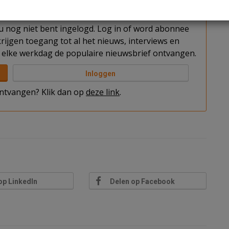
t u nog niet bent ingelogd. Log in of word abonnee
rijgen toegang tot al het nieuws, interviews en
elke werkdag de populaire nieuwsbrief ontvangen.
Inloggen
 ontvangen? Klik dan op
deze link
.
op LinkedIn
Delen op Facebook