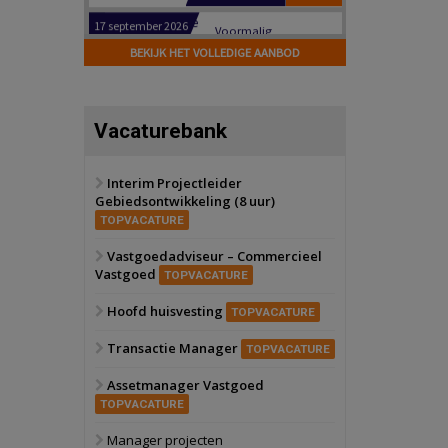
Hilversum
Bekijk
17 september 2026
BEKIJK HET VOLLEDIGE AANBOD
Voormalig
politiebureau
Zaandam
Bekijk
Vacaturebank
8 september 2026
Zorgcomplex
Interim Projectleider
Gebiedsontwikkeling (8 uur)
Zwanenburg
Bekijk
TOPVACATURE
6 oktober 2026
Transformatieobject
Vastgoedadviseur – Commercieel
Vastgoed
TOPVACATURE
Schiedam
Bekijk
Hoofd huisvesting
TOPVACATURE
22 september 2026
Attractiepark
Transactie Manager
TOPVACATURE
Assetmanager Vastgoed
Oranje
Bekijk
TOPVACATURE
28 september 2026
Grootschalig
Manager projecten
bedrijventerrein