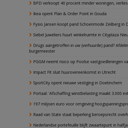
BPD verkoopt 40 procent minder woningen, verlies
Ikea opent Plan & Order Point in Gouda
Fysio Jansen koopt pand Schoenmode Zeilberg in 
Siebel Juweliers huurt winkelruimte in Cityplaza Ni
Drugs aangetroffen in uw (verhuurde) pand? Afde
burgemeester
PGGM neemt risico op Poolse vastgoedleningen va
Impact Fit sluit huurovereenkomst in Utrecht
SportCity opent nieuwe vestiging in Doetinchem
Portaal: 'Afschaffing winstbelasting maakt 3.000 e
197 miljoen euro voor omgeving hoogspanningspr
Raad van State staat beperking beroepsrecht over
Nederlandse portefeuille blijft zwaartepunt in halfja