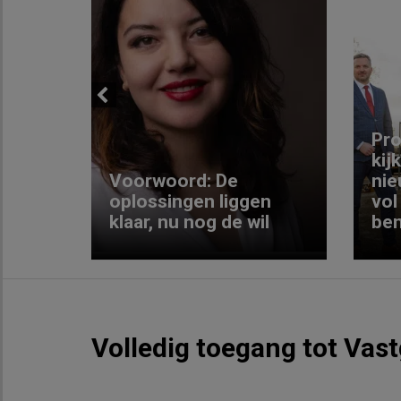
Previous
ng:
Pro
kij
Voorwoord: De
nie
ke
oplossingen liggen
vol
klaar, nu nog de wil
ben
Volledig toegang tot Vas