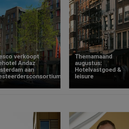
esco verkoopt
Themamaand
ehotel Andaz
augustus:
sterdam aan
Hotelvastgoed &
esteerdersconsortium
leisure