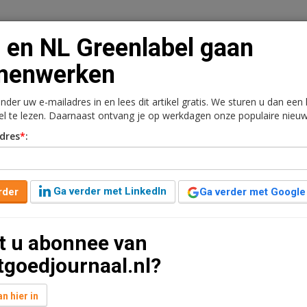
en NL Greenlabel gaan
menwerken
onder uw e-mailadres in en lees dit artikel gratis. We sturen u dan een
n
Vacaturebank
Contact
Abonnementen
kel te lezen. Daarnaast ontvang je op werkdagen onze populaire nieuw
dres
*
:
rkt
Kantoren
Retail
Logistiek
Juridisch | Fiscaa
l gaan samenwerken
Ga verder met LinkedIn
rder
Ga verder met Google
anden geleden aangepast
2 minuten leestijd
t u abonnee van
e samenwerking aan met NL Greenlabel. Met de tools
tgoedjournaal.nl?
L Greenlabel wordt direct zichtbaar waar en hoe
adaptatie en gezondheid.
n hier in