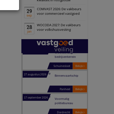
Schiedam
Bekijk
COMVAST 2026: De vakbeurs
29
22 september 2026
Attractiepark
voor commercieel vastgoed
sep
WOCODA 2027: De vakbeurs
28
Oranje
Bekijk
voor volkshuisvesting
jan
28 september 2026
Grootschalig
bedrijventerrein
Schuinesloot
Bekijk
27 augustus 2026
Binnenvaartschip
Panheel
Bekijk
17 september 2026
Voormalig
politiebureau
Dordrecht
Bekijk
17 september 2026
Voormalig
politiebureau