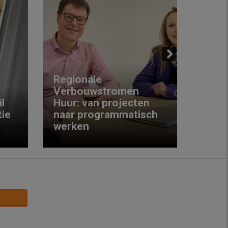
Next
Regionale
Verbouwstromen
‘We w
l
Huur: van projecten
koop
ie
naar programmatisch
gewo
werken
krijg