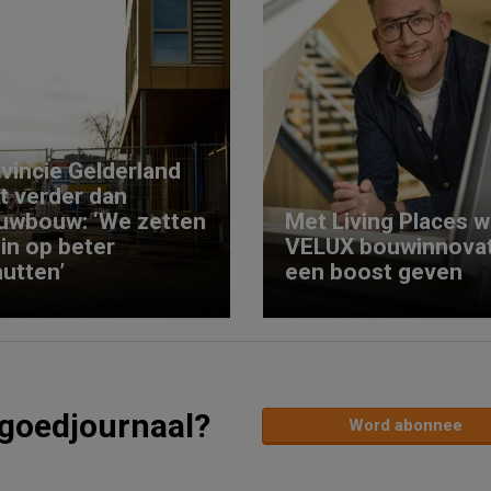
vincie Gelderland
kt verder dan
uwbouw: ‘We zetten
Met Living Places wi
 in op beter
VELUX bouwinnovat
utten’
een boost geven
tgoedjournaal?
Word abonnee