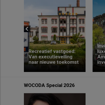
Previous
Inv
e
Recreatief vastgoed:
lux
t met
Van executieveiling
Am
naar nieuwe toekomst
inv
WOCODA Special 2026