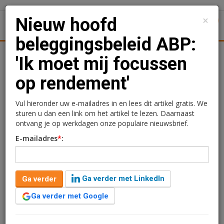
×
Nieuw hoofd
1
Toggl
beleggingsbeleid ABP:
Achtergronden
Woningmarkt
Kantore
Nieuws
Uitgelicht
'Ik moet mij focussen
op rendement'
Nieuw hoofd
beleggingsbeleid ABP: 'Ik
Vul hieronder uw e-mailadres in en lees dit artikel gratis. We
sturen u dan een link om het artikel te lezen. Daarnaast
moet mij focussen op
ontvang je op werkdagen onze populaire nieuwsbrief.
E-mailadres
*
:
rendement'
Redactie
30 maart 2026 om 13:13
Ga verder met LinkedIn
Ga verder
4 maanden geleden aangepast
2 minuten leestijd
Ga verder met Google
Duurzaamheid blijft een rol spelen in het
beleggingsbeleid van ABP, maar is volgens het nieuwe