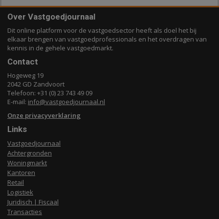
Over Vastgoedjournaal
Dit online platform voor de vastgoedsector heeft als doel het bij
elkaar brengen van vastgoedprofessionals en het overdragen van
kennis in de gehele vastgoedmarkt.
Contact
Hogeweg 19
2042 GD Zandvoort
Telefoon: +31 (0) 23 743 49 09
E-mail:
info@vastgoedjournaal.nl
Onze privacyverklaring
Links
Vastgoedjournaal
Achtergronden
Woningmarkt
Kantoren
Retail
Logistiek
Juridisch | Fiscaal
Transacties