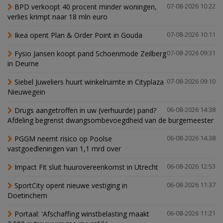
BPD verkoopt 40 procent minder woningen,
07-08-2026 10:22
verlies krimpt naar 18 mln euro
Ikea opent Plan & Order Point in Gouda
07-08-2026 10:11
Fysio Jansen koopt pand Schoenmode Zeilberg
07-08-2026 09:31
in Deurne
Siebel Juweliers huurt winkelruimte in Cityplaza
07-08-2026 09:10
Nieuwegein
Drugs aangetroffen in uw (verhuurde) pand?
06-08-2026 14:38
Afdeling begrenst dwangsombevoegdheid van de burgemeester
PGGM neemt risico op Poolse
06-08-2026 14:38
vastgoedleningen van 1,1 mrd over
Impact Fit sluit huurovereenkomst in Utrecht
06-08-2026 12:53
SportCity opent nieuwe vestiging in
06-08-2026 11:37
Doetinchem
Portaal: 'Afschaffing winstbelasting maakt
06-08-2026 11:21