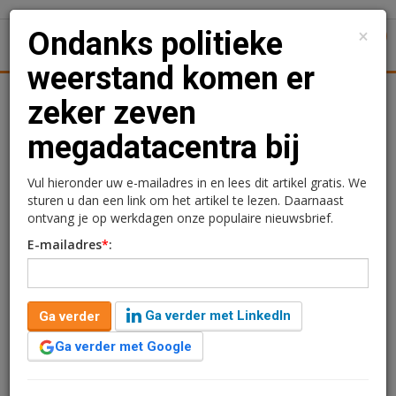
×
Ondanks politieke
1
Toggl
weerstand komen er
Achtergronden
Woningmarkt
Kantore
Nieuws
Uitgelicht
zeker zeven
megadatacentra bij
Ondanks politieke
weerstand komen er
Vul hieronder uw e-mailadres in en lees dit artikel gratis. We
sturen u dan een link om het artikel te lezen. Daarnaast
zeker zeven
ontvang je op werkdagen onze populaire nieuwsbrief.
E-mailadres
*
:
megadatacentra bij
Redactie
30 maart 2026 om 12:57
Ga verder met LinkedIn
Ga verder
4 maanden geleden aangepast
2 minuten leestijd
Ga verder met Google
Ondanks groeiend politiek verzet worden in Nederland
nog minstens zeven megagrote datacentra gebouwd.