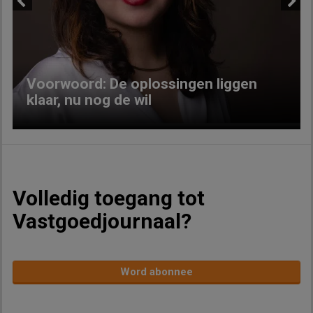
Previous
Next
Voorwoord: De oplossingen liggen
klaar, nu nog de wil
Volledig toegang tot
Vastgoedjournaal?
Word abonnee