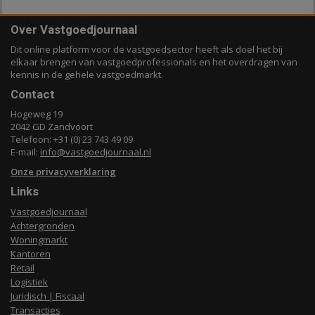
Over Vastgoedjournaal
Dit online platform voor de vastgoedsector heeft als doel het bij
elkaar brengen van vastgoedprofessionals en het overdragen van
kennis in de gehele vastgoedmarkt.
Contact
Hogeweg 19
2042 GD Zandvoort
Telefoon: +31 (0) 23 743 49 09
E-mail:
info@vastgoedjournaal.nl
Onze privacyverklaring
Links
Vastgoedjournaal
Achtergronden
Woningmarkt
Kantoren
Retail
Logistiek
Juridisch | Fiscaal
Transacties