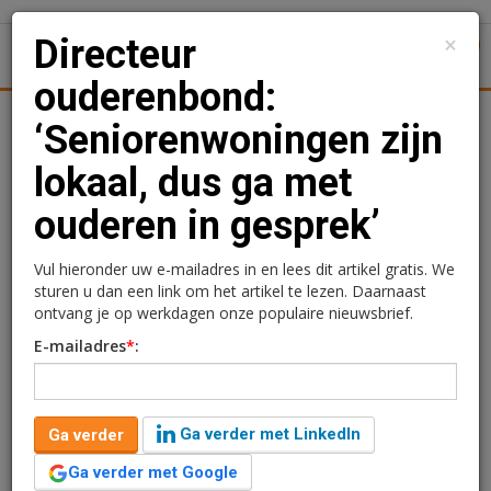
×
Directeur
1
Toggl
ouderenbond:
Achtergronden
Woningmarkt
Kantore
Nieuws
Uitgelicht
‘Seniorenwoningen zijn
lokaal, dus ga met
Directeur ouderenbond:
ouderen in gesprek’
‘Seniorenwoningen zijn
lokaal, dus ga met
Vul hieronder uw e-mailadres in en lees dit artikel gratis. We
sturen u dan een link om het artikel te lezen. Daarnaast
ouderen in gesprek’
ontvang je op werkdagen onze populaire nieuwsbrief.
E-mailadres
*
:
Ga verder met LinkedIn
Ga verder
Ga verder met Google