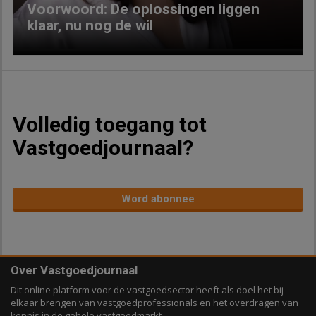
Voorwoord: De oplossingen liggen
klaar, nu nog de wil
Volledig toegang tot
Vastgoedjournaal?
Word abonnee
Over Vastgoedjournaal
Dit online platform voor de vastgoedsector heeft als doel het bij
elkaar brengen van vastgoedprofessionals en het overdragen van
kennis in de gehele vastgoedmarkt.