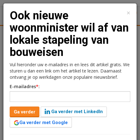
×
Ook nieuwe
1
Toggl
woonminister wil af van
Achtergronden
Woningmarkt
Kantore
Nieuws
Uitgelicht
lokale stapeling van
bouweisen
Ook nieuwe woonminister
wil af van lokale stapeling
Vul hieronder uw e-mailadres in en lees dit artikel gratis. We
sturen u dan een link om het artikel te lezen. Daarnaast
van bouweisen
ontvang je op werkdagen onze populaire nieuwsbrief.
E-mailadres
*
:
Redactie
24 maart 2026 om 17:11
5 maanden geleden aangepast
2 minuten leestijd
Ga verder met LinkedIn
Ga verder
De nieuwe Nederlandse woonminister Elanor
Boekholt-O’Sullivan wil vaart maken met de
Ga verder met Google
woningbouw door een einde te maken aan extra lokale
eisen van gemeenten. Dat blijkt uit een interview met