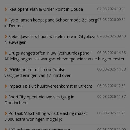
Ikea opent Plan & Order Point in Gouda
07-08-2026 10:11
Fysio Jansen koopt pand Schoenmode Zeilberg
07-08-2026 09:31
in Deurne
Siebel Juweliers huurt winkelruimte in Cityplaza
07-08-2026 09:10
Nieuwegein
Drugs aangetroffen in uw (verhuurde) pand?
06-08-2026 14:38
Afdeling begrenst dwangsombevoegdheid van de burgemeester
PGGM neemt risico op Poolse
06-08-2026 14:38
vastgoedleningen van 1,1 mrd over
Impact Fit sluit huurovereenkomst in Utrecht
06-08-2026 12:53
SportCity opent nieuwe vestiging in
06-08-2026 11:37
Doetinchem
Portaal: 'Afschaffing winstbelasting maakt
06-08-2026 11:21
3.000 extra woningen mogelijk'
197 miljoen euro voor omgeving
06-08-2026 11:00