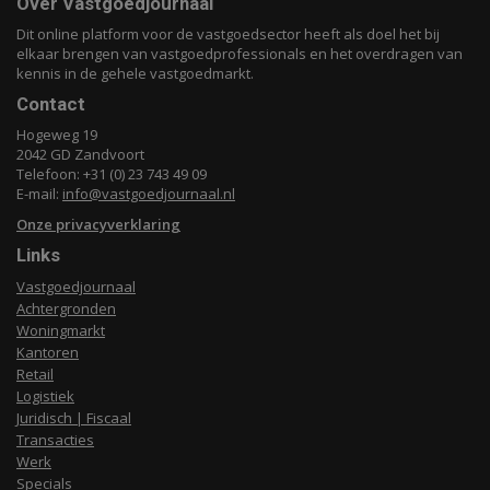
Over Vastgoedjournaal
Dit online platform voor de vastgoedsector heeft als doel het bij
elkaar brengen van vastgoedprofessionals en het overdragen van
kennis in de gehele vastgoedmarkt.
Contact
Hogeweg 19
2042 GD Zandvoort
Telefoon: +31 (0) 23 743 49 09
E-mail:
info@vastgoedjournaal.nl
Onze privacyverklaring
Links
Vastgoedjournaal
Achtergronden
Woningmarkt
Kantoren
Retail
Logistiek
Juridisch | Fiscaal
Transacties
Werk
Specials