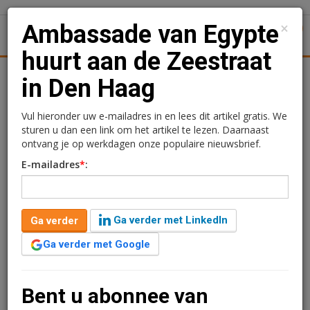
×
Ambassade van Egypte
1
Toggl
huurt aan de Zeestraat
tiek
Juridisch | Fiscaal
Transacties
Werk
Specials
in Den Haag
Ambassade van Egypte
Vul hieronder uw e-mailadres in en lees dit artikel gratis. We
sturen u dan een link om het artikel te lezen. Daarnaast
huurt aan de Zeestraat in
ontvang je op werkdagen onze populaire nieuwsbrief.
E-mailadres
*
:
Den Haag
Redactie
17 maart 2026 om 16:34
Ga verder met LinkedIn
Ga verder
5 maanden geleden aangepast
1 minuut leestijd
Ga verder met Google
De ambassade van Egypte heeft het kantoorpand aan
de Zeestraat 76 in Den Haag tijdelijk gehuurd.
Bent u abonnee van
Verder lezen?