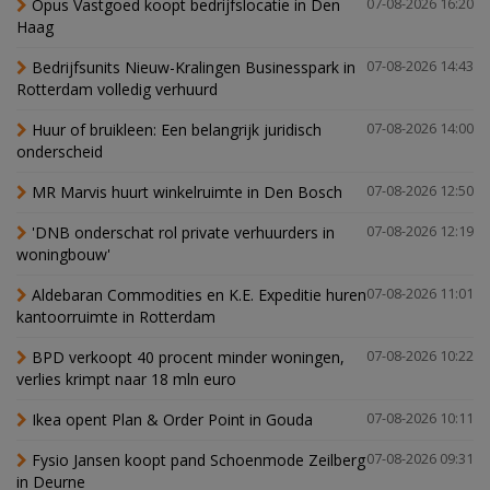
Opus Vastgoed koopt bedrijfslocatie in Den
07-08-2026 16:20
Haag
Bedrijfsunits Nieuw-Kralingen Businesspark in
07-08-2026 14:43
Rotterdam volledig verhuurd
Huur of bruikleen: Een belangrijk juridisch
07-08-2026 14:00
onderscheid
MR Marvis huurt winkelruimte in Den Bosch
07-08-2026 12:50
'DNB onderschat rol private verhuurders in
07-08-2026 12:19
woningbouw'
Aldebaran Commodities en K.E. Expeditie huren
07-08-2026 11:01
kantoorruimte in Rotterdam
BPD verkoopt 40 procent minder woningen,
07-08-2026 10:22
verlies krimpt naar 18 mln euro
Ikea opent Plan & Order Point in Gouda
07-08-2026 10:11
Fysio Jansen koopt pand Schoenmode Zeilberg
07-08-2026 09:31
in Deurne