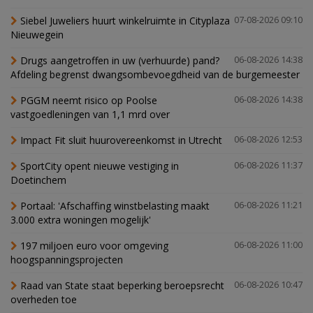
Siebel Juweliers huurt winkelruimte in Cityplaza
07-08-2026 09:10
Nieuwegein
Drugs aangetroffen in uw (verhuurde) pand?
06-08-2026 14:38
Afdeling begrenst dwangsombevoegdheid van de burgemeester
PGGM neemt risico op Poolse
06-08-2026 14:38
vastgoedleningen van 1,1 mrd over
Impact Fit sluit huurovereenkomst in Utrecht
06-08-2026 12:53
SportCity opent nieuwe vestiging in
06-08-2026 11:37
Doetinchem
Portaal: 'Afschaffing winstbelasting maakt
06-08-2026 11:21
3.000 extra woningen mogelijk'
197 miljoen euro voor omgeving
06-08-2026 11:00
hoogspanningsprojecten
Raad van State staat beperking beroepsrecht
06-08-2026 10:47
overheden toe