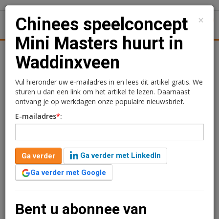
×
Chinees speelconcept
1
Toggl
Mini Masters huurt in
tiek
Juridisch | Fiscaal
Transacties
Werk
Specials
Waddinxveen
Chinees speelconcept
Vul hieronder uw e-mailadres in en lees dit artikel gratis. We
sturen u dan een link om het artikel te lezen. Daarnaast
Mini Masters huurt in
ontvang je op werkdagen onze populaire nieuwsbrief.
E-mailadres
*
:
Waddinxveen
Redactie
16 maart 2026 om 15:35
Ga verder met LinkedIn
Ga verder
2 minuten leestijd
Ga verder met Google
Vastgoedbelegger Altera heeft ruim 800 m2 BVO
verhuurd aan het educatieve speelconcept Mini
Masters in winkelcentrum Gouweplein in Waddinxveen.
Bent u abonnee van