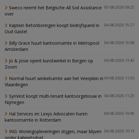
Sweco neemt het Belgische All Soil Assistance
05-08-2026 09:25
over
Kaptein Betonboringen koopt bedrijfspand in
04-08-2026 15:27
Oud Gastel
Billy Grace huurt kantoorruimte in Metropool
04-08-2026 15:08
Amsterdam
Jo & Josie opent kunstwinkel in Bergen op
04-08-2026 13:42
Zoom
Normal huurt winkelruimte aan het Veerplein in
04-08-2026 11:50
Vlaardingen
SynVest koopt multi-tenant kantoorgebouw in
04-08-2026 11:25
Nijmegen
Hal Services en Lexys Advocaten huren
04-08-2026 10:45
kantoorruimte in Rotterdam
ING: Woningopleveringen stijgen, maar blijven
04-08-2026 10:13
onder kabinetsdoel