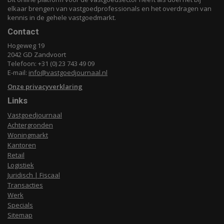
elkaar brengen van vastgoedprofessionals en het overdragen van
kennis in de gehele vastgoedmarkt.
Contact
Hogeweg 19
2042 GD Zandvoort
Telefoon: +31 (0) 23 743 49 09
E-mail:
info@vastgoedjournaal.nl
Onze privacyverklaring
Links
Vastgoedjournaal
Achtergronden
Woningmarkt
Kantoren
Retail
Logistiek
Juridisch | Fiscaal
Transacties
Werk
Specials
Sitemap