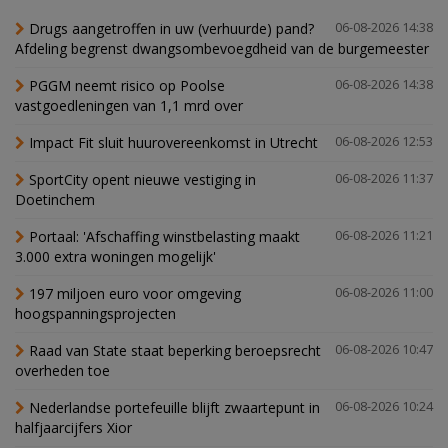
Drugs aangetroffen in uw (verhuurde) pand?
06-08-2026 14:38
Afdeling begrenst dwangsombevoegdheid van de burgemeester
PGGM neemt risico op Poolse
06-08-2026 14:38
vastgoedleningen van 1,1 mrd over
Impact Fit sluit huurovereenkomst in Utrecht
06-08-2026 12:53
SportCity opent nieuwe vestiging in
06-08-2026 11:37
Doetinchem
Portaal: 'Afschaffing winstbelasting maakt
06-08-2026 11:21
3.000 extra woningen mogelijk'
197 miljoen euro voor omgeving
06-08-2026 11:00
hoogspanningsprojecten
Raad van State staat beperking beroepsrecht
06-08-2026 10:47
overheden toe
Nederlandse portefeuille blijft zwaartepunt in
06-08-2026 10:24
halfjaarcijfers Xior