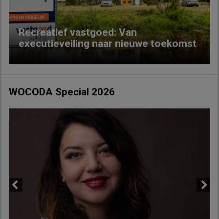
Recreatief vastgoed: Van
executieveiling naar nieuwe toekomst
WOCODA Special 2026
Previous
Next