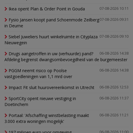
Ikea opent Plan & Order Point in Gouda
07-08-2026 10:11
Fysio Jansen koopt pand Schoenmode Zeilberg
07-08-2026 09:31
in Deurne
Siebel Juweliers huurt winkelruimte in Cityplaza
07-08-2026 09:10
Nieuwegein
Drugs aangetroffen in uw (verhuurde) pand?
06-08-2026 14:38
Afdeling begrenst dwangsombevoegdheid van de burgemeester
PGGM neemt risico op Poolse
06-08-2026 14:38
vastgoedleningen van 1,1 mrd over
Impact Fit sluit huurovereenkomst in Utrecht
06-08-2026 12:53
SportCity opent nieuwe vestiging in
06-08-2026 11:37
Doetinchem
Portaal: 'Afschaffing winstbelasting maakt
06-08-2026 11:21
3.000 extra woningen mogelijk'
197 miljoen euro voor omgeving
06-08-2026 11:00