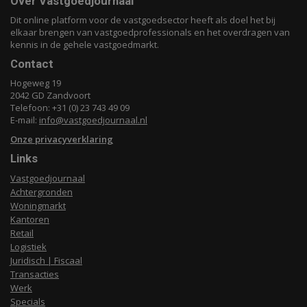
Over Vastgoedjournaal
Dit online platform voor de vastgoedsector heeft als doel het bij
elkaar brengen van vastgoedprofessionals en het overdragen van
kennis in de gehele vastgoedmarkt.
Contact
Hogeweg 19
2042 GD Zandvoort
Telefoon: +31 (0) 23 743 49 09
E-mail:
info@vastgoedjournaal.nl
Onze privacyverklaring
Links
Vastgoedjournaal
Achtergronden
Woningmarkt
Kantoren
Retail
Logistiek
Juridisch | Fiscaal
Transacties
Werk
Specials