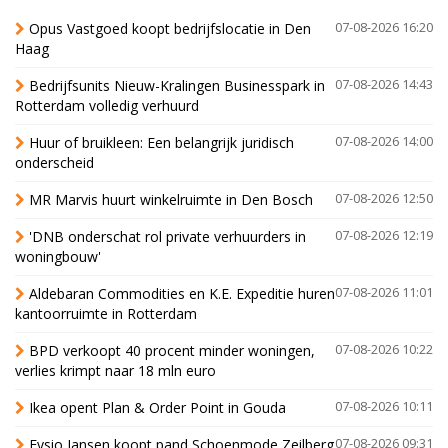
Opus Vastgoed koopt bedrijfslocatie in Den
07-08-2026 16:20
Haag
Bedrijfsunits Nieuw-Kralingen Businesspark in
07-08-2026 14:43
Rotterdam volledig verhuurd
Huur of bruikleen: Een belangrijk juridisch
07-08-2026 14:00
onderscheid
MR Marvis huurt winkelruimte in Den Bosch
07-08-2026 12:50
'DNB onderschat rol private verhuurders in
07-08-2026 12:19
woningbouw'
Aldebaran Commodities en K.E. Expeditie huren
07-08-2026 11:01
kantoorruimte in Rotterdam
BPD verkoopt 40 procent minder woningen,
07-08-2026 10:22
verlies krimpt naar 18 mln euro
Ikea opent Plan & Order Point in Gouda
07-08-2026 10:11
Fysio Jansen koopt pand Schoenmode Zeilberg
07-08-2026 09:31