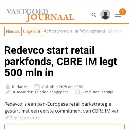
1
Toggl
Achtergronden
Woningmarkt
Kantore
Nieuws
Uitgelicht
Redevco start retail
parkfonds, CBRE IM legt
500 mln in
Redactie
2 oktober 2025 om 09:58
10 maanden geleden aangepast
2 minuten leestijd
Redevco is een pan-Europese retail parkstrategie
gestart met een eerste commitment van CBRE IM van
500 miljoen euro.