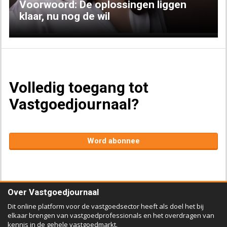
Voorwoord: De oplossingen liggen
klaar, nu nog de wil
Volledig toegang tot
Vastgoedjournaal?
Word abonnee
Over Vastgoedjournaal
Dit online platform voor de vastgoedsector heeft als doel het bij
elkaar brengen van vastgoedprofessionals en het overdragen van
kennis in de gehele vastgoedmarkt.