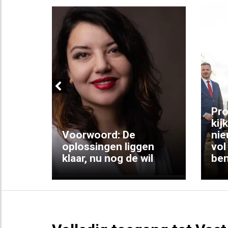
Previous
ng:
Pro
kij
Voorwoord: De
nie
ke
oplossingen liggen
vol
klaar, nu nog de wil
ben