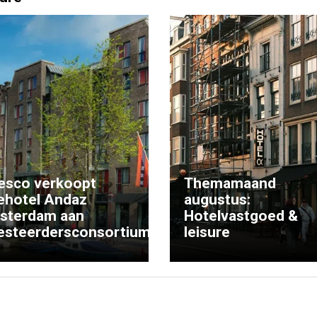
esco verkoopt
Themamaand
ehotel Andaz
augustus:
sterdam aan
Hotelvastgoed &
esteerdersconsortium
leisure