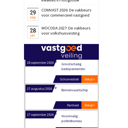
Schiedam
Bekijk
COMVAST 2026: De vakbeurs
29
22 september 2026
Attractiepark
voor commercieel vastgoed
sep
WOCODA 2027: De vakbeurs
28
Oranje
Bekijk
voor volkshuisvesting
jan
28 september 2026
Grootschalig
bedrijventerrein
Schuinesloot
Bekijk
27 augustus 2026
Binnenvaartschip
Panheel
Bekijk
17 september 2026
Voormalig
politiebureau
Dordrecht
Bekijk
17 september 2026
Voormalig
politiebureau