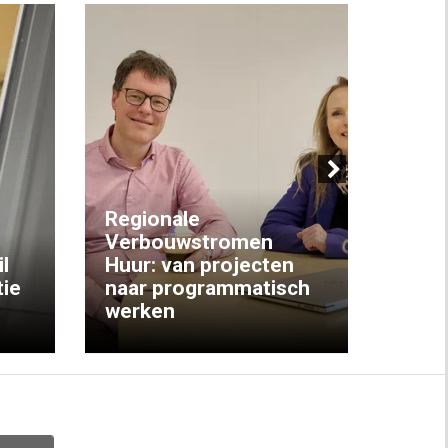
Next
Regionale
Verbouwstromen
‘We w
l
Huur: van projecten
koop
ie
naar programmatisch
gewo
werken
krijg