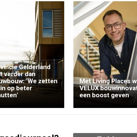
vincie Gelderland
kt verder dan
uwbouw: ‘We zetten
Met Living Places wi
 in op beter
VELUX bouwinnovat
utten’
een boost geven