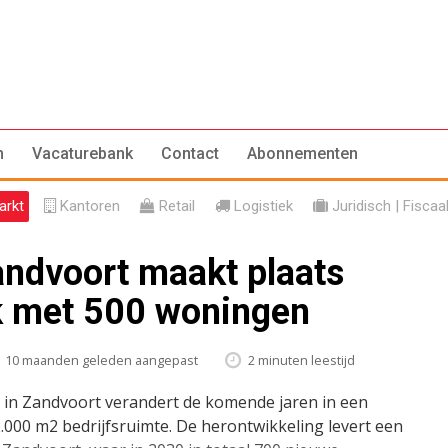
n
Vacaturebank
Contact
Abonnementen
rkt
Kantoren
Retail
Logistiek
Juridisch | Fiscaa
andvoort maakt plaats
k met 500 woningen
10 maanden geleden aangepast
2 minuten leestijd
 in Zandvoort verandert de komende jaren in een
000 m2 bedrijfsruimte. De herontwikkeling levert een