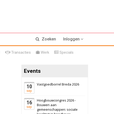
17 september 2026
Voormalig
Zoeken
Inloggen
politiebureau
Hilversum
Bekijk
l
Transacties
Werk
Specials
17 september 2026
Voormalig
politiebureau
Events
Zaandam
Bekijk
8 september 2026
Zorgcomplex
Vastgoedborrel Breda 2026
10
sep
Zwanenburg
Bekijk
Hoogbouwcongres 2026 -
16
6 oktober 2026
Transformatieobject
Bouwen aan
sep
gemeenschappen: sociale
kwaliteit in hoogbouw