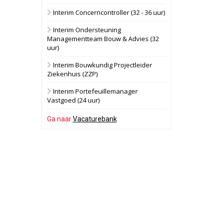
Interim Concerncontroller (32 - 36 uur)
Schuinesloot
Bekijk
Interim Ondersteuning
27 augustus 2026
Binnenvaartschip
Managementteam Bouw & Advies (32
uur)
Panheel
Bekijk
Interim Bouwkundig Projectleider
Ziekenhuis (ZZP)
17 september 2026
Voormalig
politiebureau
Interim Portefeuillemanager
Vastgoed (24 uur)
Dordrecht
Bekijk
Ga naar
Vacaturebank
17 september 2026
Voormalig
politiebureau
Hilversum
Bekijk
17 september 2026
Voormalig
politiebureau
Zaandam
Bekijk
8 september 2026
Zorgcomplex