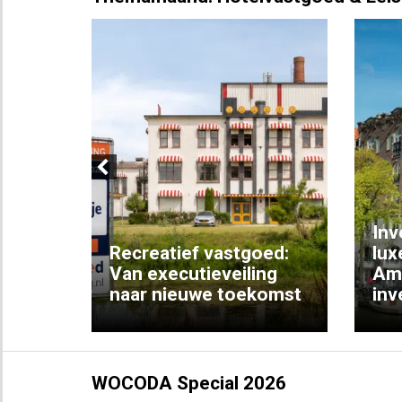
Previous
Inv
e
Recreatief vastgoed:
lux
t met
Van executieveiling
Am
naar nieuwe toekomst
inv
WOCODA Special 2026