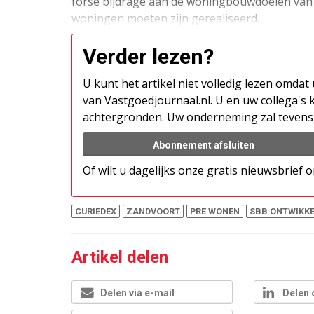
forse bijdrage aan de woningbouwdoelen van 
woningen moeten zijn gerealiseerd.
Verder lezen?
U kunt het artikel niet volledig lezen omda
van Vastgoedjournaal.nl. U en uw collega's k
achtergronden. Uw onderneming zal tevens 
Abonnement afsluiten
Of wilt u dagelijks onze gratis nieuwsbrief
CURIEDEX
ZANDVOORT
PRE WONEN
SBB ONTWIKKE
Artikel delen
Delen via e-mail
Delen 