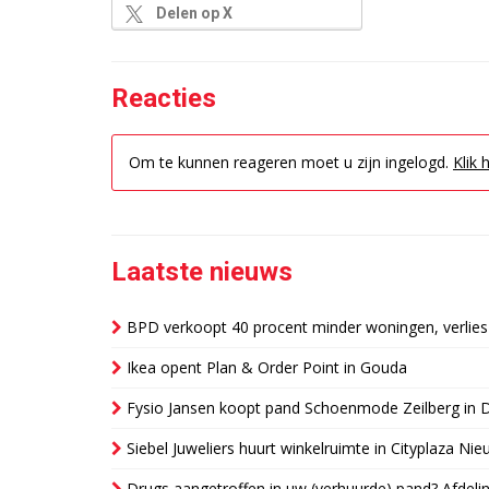
Delen op X
Reacties
Om te kunnen reageren moet u zijn ingelogd.
Klik 
Laatste nieuws
BPD verkoopt 40 procent minder woningen, verlies
Ikea opent Plan & Order Point in Gouda
Fysio Jansen koopt pand Schoenmode Zeilberg in 
Siebel Juweliers huurt winkelruimte in Cityplaza Ni
Drugs aangetroffen in uw (verhuurde) pand? Afde