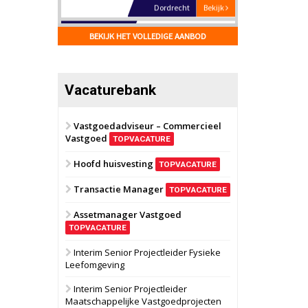
Hilversum
Bekijk
17 september 2026
BEKIJK HET VOLLEDIGE AANBOD
Voormalig
politiebureau
Zaandam
Bekijk
Vacaturebank
8 september 2026
Zorgcomplex
Vastgoedadviseur – Commercieel
Vastgoed
Zwanenburg
Bekijk
TOPVACATURE
6 oktober 2026
Hoofd huisvesting
Transformatieobject
TOPVACATURE
Transactie Manager
TOPVACATURE
Schiedam
Bekijk
Assetmanager Vastgoed
22 september 2026
Attractiepark
TOPVACATURE
Interim Senior Projectleider Fysieke
Leefomgeving
Oranje
Bekijk
28 september 2026
Interim Senior Projectleider
Grootschalig
Maatschappelijke Vastgoedprojecten
bedrijventerrein