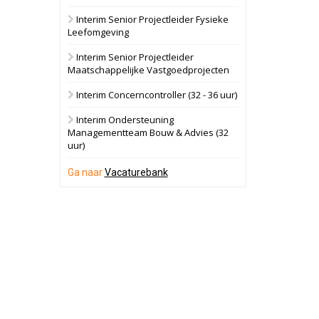
Interim Senior Projectleider Fysieke
Schuinesloot
Bekijk
Leefomgeving
27 augustus 2026
Binnenvaartschip
Interim Senior Projectleider
Maatschappelijke Vastgoedprojecten
Panheel
Bekijk
Interim Concerncontroller (32 - 36 uur)
17 september 2026
Voormalig
Interim Ondersteuning
politiebureau
Managementteam Bouw & Advies (32
uur)
Dordrecht
Bekijk
17 september 2026
Ga naar
Vacaturebank
Voormalig
politiebureau
Hilversum
Bekijk
17 september 2026
Voormalig
politiebureau
Zaandam
Bekijk
8 september 2026
Zorgcomplex