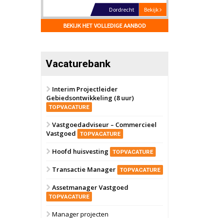
Hilversum
Bekijk
17 september 2026
BEKIJK HET VOLLEDIGE AANBOD
Voormalig
politiebureau
Zaandam
Bekijk
Vacaturebank
8 september 2026
Zorgcomplex
Interim Projectleider
Gebiedsontwikkeling (8 uur)
Zwanenburg
Bekijk
TOPVACATURE
6 oktober 2026
Transformatieobject
Vastgoedadviseur – Commercieel
Vastgoed
TOPVACATURE
Schiedam
Bekijk
Hoofd huisvesting
TOPVACATURE
22 september 2026
Attractiepark
Transactie Manager
TOPVACATURE
Assetmanager Vastgoed
Oranje
Bekijk
TOPVACATURE
28 september 2026
Grootschalig
Manager projecten
bedrijventerrein