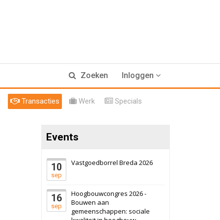
17 september 2026
Voormalig
Zoeken
Inloggen
politiebureau
Hilversum
Bekijk
l
Transacties
Werk
Specials
17 september 2026
Voormalig
politiebureau
Events
Zaandam
Bekijk
8 september 2026
Zorgcomplex
Vastgoedborrel Breda 2026
10
sep
Zwanenburg
Bekijk
Hoogbouwcongres 2026 -
16
6 oktober 2026
Transformatieobject
Bouwen aan
sep
gemeenschappen: sociale
kwaliteit in hoogbouw