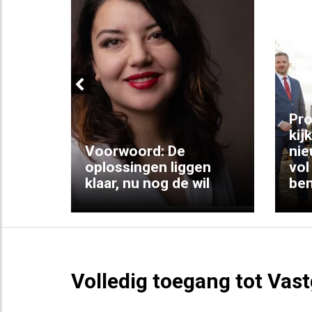
Previous
ng:
Pro
kij
Voorwoord: De
nie
ke
oplossingen liggen
vol
klaar, nu nog de wil
ben
Volledig toegang tot Vas