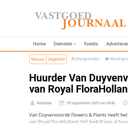
Home
Diensten
Events
Advertere
Achtergronden
Woningma
Nieuws
Uitgelicht
Huurder Van Duyvenv
van Royal FloraHollan
Redactie
19 september 2025 om 09:43
Van Duyvenvoorde Flowers & Plants heeft het 
van Royal FloraHolland. Het bedrijf was al huu