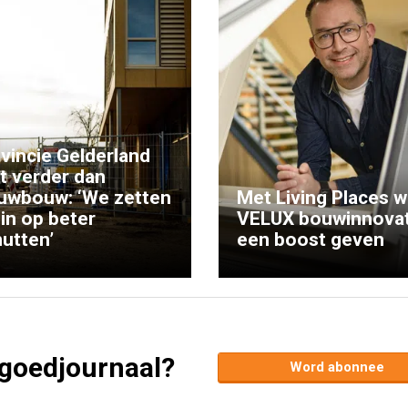
vincie Gelderland
kt verder dan
uwbouw: ‘We zetten
Met Living Places wi
 in op beter
VELUX bouwinnovat
utten’
een boost geven
tgoedjournaal?
Word abonnee