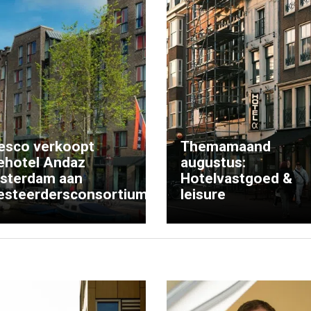
esco verkoopt
Themamaand
ehotel Andaz
augustus:
sterdam aan
Hotelvastgoed &
esteerdersconsortium
leisure