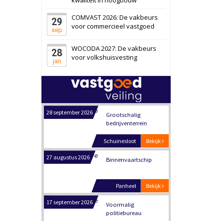
Schiedam
Bekijk
COMVAST 2026: De vakbeurs
29
22 september 2026
Attractiepark
voor commercieel vastgoed
sep
WOCODA 2027: De vakbeurs
28
Oranje
Bekijk
voor volkshuisvesting
jan
28 september 2026
Grootschalig
bedrijventerrein
Schuinesloot
Bekijk
27 augustus 2026
Binnenvaartschip
Panheel
Bekijk
17 september 2026
Voormalig
politiebureau
Dordrecht
Bekijk
17 september 2026
Voormalig
politiebureau