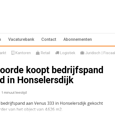
n
Vacaturebank
Contact
Abonnementen
rkt
Kantoren
Retail
Logistiek
Juridisch | Fiscaa
oorde koopt bedrijfspand
d in Honselersdijk
1 minuut leestijd
bedrijfspand aan Venus 333 in Honselersdijk gekocht
rder van het object van 4.626 m2.