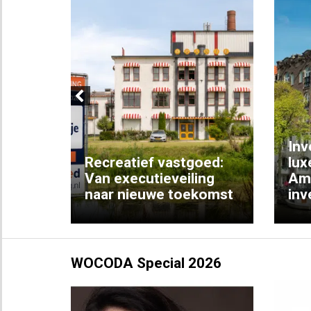
Previous
Inv
e
Recreatief vastgoed:
lux
t met
Van executieveiling
Am
naar nieuwe toekomst
inv
WOCODA Special 2026