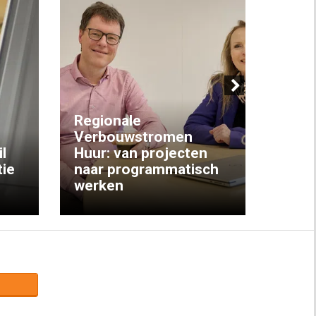
Next
Regionale
Verbouwstromen
‘We w
l
Huur: van projecten
koop
ie
naar programmatisch
gewo
werken
krijg