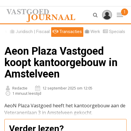
1
Toggl
tiek
Juridisch | Fiscaal
Transacties
Werk
Specials
Aeon Plaza Vastgoed
koopt kantoorgebouw in
Amstelveen
Redactie
12 september 2025 om 12:05
1 minuut leestijd
AeoN Plaza Vastgoed heeft het kantoorgebouw aan de
Veteranenlaan 3 in Amstelveen gekocht.
Verder lezen?