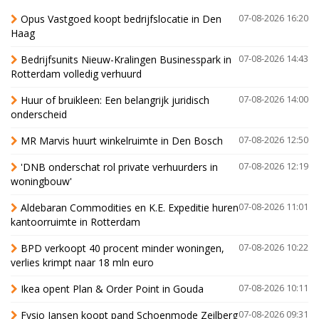
Opus Vastgoed koopt bedrijfslocatie in Den
07-08-2026 16:20
Haag
Bedrijfsunits Nieuw-Kralingen Businesspark in
07-08-2026 14:43
Rotterdam volledig verhuurd
Huur of bruikleen: Een belangrijk juridisch
07-08-2026 14:00
onderscheid
MR Marvis huurt winkelruimte in Den Bosch
07-08-2026 12:50
'DNB onderschat rol private verhuurders in
07-08-2026 12:19
woningbouw'
Aldebaran Commodities en K.E. Expeditie huren
07-08-2026 11:01
kantoorruimte in Rotterdam
BPD verkoopt 40 procent minder woningen,
07-08-2026 10:22
verlies krimpt naar 18 mln euro
Ikea opent Plan & Order Point in Gouda
07-08-2026 10:11
Fysio Jansen koopt pand Schoenmode Zeilberg
07-08-2026 09:31