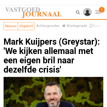
1
Toggl
Achtergronden
Woningmarkt
Kantore
Nieuws
Uitgelicht
Mark Kuijpers (Greystar):
'We kijken allemaal met
een eigen bril naar
dezelfde crisis'