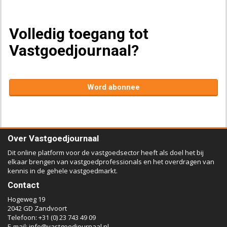
Volledig toegang tot
Vastgoedjournaal?
Word abonnee
Over Vastgoedjournaal
Dit online platform voor de vastgoedsector heeft als doel het bij
elkaar brengen van vastgoedprofessionals en het overdragen van
kennis in de gehele vastgoedmarkt.
Contact
Hogeweg 19
2042 GD Zandvoort
Telefoon: +31 (0) 23 743 49 09
E-mail:
info@vastgoedjournaal.nl