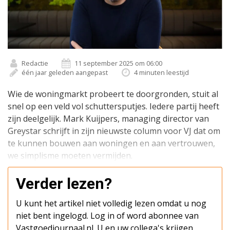
Redactie
11 september 2025 om 06:00
één jaar geleden aangepast
4 minuten leestijd
Wie de woningmarkt probeert te doorgronden, stuit al
snel op een veld vol schuttersputjes. Iedere partij heeft
zijn deelgelijk. Mark Kuijpers, managing director van
Greystar schrijft in zijn nieuwste column voor VJ dat om
te kunnen bouwen aan woningen en aan vertrouwen,
we simplisme moeten vermijden.
Verder lezen?
U kunt het artikel niet volledig lezen omdat u nog
niet bent ingelogd. Log in of word abonnee van
Vastgoedjournaal.nl. U en uw collega's krijgen