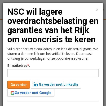
×
NSC wil lagere
1
Toggl
overdrachtsbelasting en
Achtergronden
Woningmarkt
Kantore
Nieuws
Uitgelicht
garanties van het Rijk
om wooncrisis te keren
NSC wil lagere
overdrachtsbelasting en
Vul hieronder uw e-mailadres in en lees dit artikel gratis. We
sturen u dan een link om het artikel te lezen. Daarnaast
garanties van het Rijk om
ontvang je op werkdagen onze populaire nieuwsbrief.
E-mailadres
*
:
wooncrisis te keren
Redactie
18 augustus 2025 om 13:24
Ga verder met LinkedIn
Ga verder
één jaar geleden aangepast
3 minuten leestijd
Ga verder met Google
Nieuw Sociaal Contract (NSC) wil lagere
overdrachtsbelasting en garanties vanuit het Rijk om