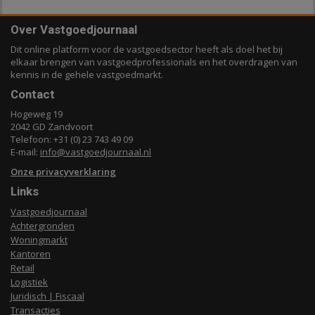
Over Vastgoedjournaal
Dit online platform voor de vastgoedsector heeft als doel het bij
elkaar brengen van vastgoedprofessionals en het overdragen van
kennis in de gehele vastgoedmarkt.
Contact
Hogeweg 19
2042 GD Zandvoort
Telefoon: +31 (0) 23 743 49 09
E-mail:
info@vastgoedjournaal.nl
Onze privacyverklaring
Links
Vastgoedjournaal
Achtergronden
Woningmarkt
Kantoren
Retail
Logistiek
Juridisch | Fiscaal
Transacties