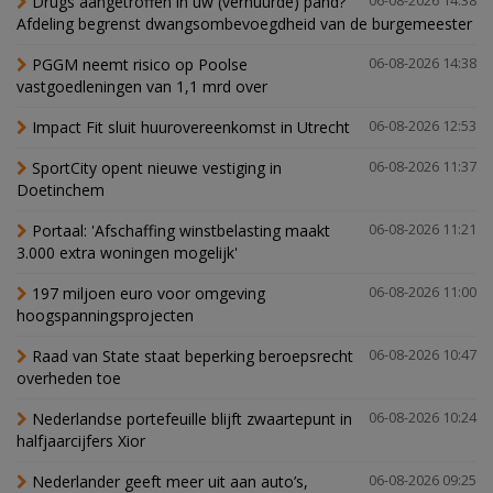
Drugs aangetroffen in uw (verhuurde) pand?
06-08-2026 14:38
Afdeling begrenst dwangsombevoegdheid van de burgemeester
PGGM neemt risico op Poolse
06-08-2026 14:38
vastgoedleningen van 1,1 mrd over
Impact Fit sluit huurovereenkomst in Utrecht
06-08-2026 12:53
SportCity opent nieuwe vestiging in
06-08-2026 11:37
Doetinchem
Portaal: 'Afschaffing winstbelasting maakt
06-08-2026 11:21
3.000 extra woningen mogelijk'
197 miljoen euro voor omgeving
06-08-2026 11:00
hoogspanningsprojecten
Raad van State staat beperking beroepsrecht
06-08-2026 10:47
overheden toe
Nederlandse portefeuille blijft zwaartepunt in
06-08-2026 10:24
halfjaarcijfers Xior
Nederlander geeft meer uit aan auto’s,
06-08-2026 09:25