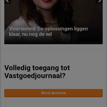
Previous
Next
Voorwoord: De oplossingen liggen
klaar, nu nog de wil
Volledig toegang tot
Vastgoedjournaal?
Word abonnee