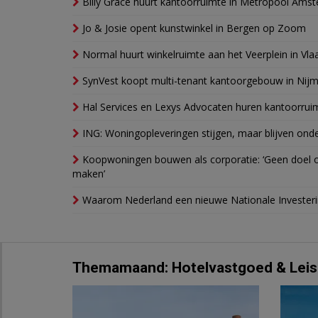
Billy Grace huurt kantoorruimte in Metropool Ams
Jo & Josie opent kunstwinkel in Bergen op Zoom
Normal huurt winkelruimte aan het Veerplein in Vla
SynVest koopt multi-tenant kantoorgebouw in Nij
Hal Services en Lexys Advocaten huren kantoorrui
ING: Woningopleveringen stijgen, maar blijven ond
Koopwoningen bouwen als corporatie: ‘Geen doel o
maken’
Waarom Nederland een nieuwe Nationale Invester
Themamaand: Hotelvastgoed & Leis