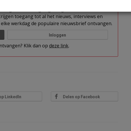
t u nog niet bent ingelogd. Log in of word abonnee
rijgen toegang tot al het nieuws, interviews en
elke werkdag de populaire nieuwsbrief ontvangen.
Inloggen
 ontvangen? Klik dan op
deze link
.
op LinkedIn
Delen op Facebook