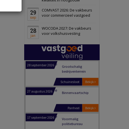
Schiedam
Bekijk
COMVAST 2026: De vakbeurs
29
22 september 2026
Attractiepark
voor commercieel vastgoed
sep
WOCODA 2027: De vakbeurs
28
Oranje
Bekijk
voor volkshuisvesting
jan
28 september 2026
Grootschalig
bedrijventerrein
Schuinesloot
Bekijk
27 augustus 2026
Binnenvaartschip
Panheel
Bekijk
17 september 2026
Voormalig
politiebureau
Dordrecht
Bekijk
17 september 2026
Voormalig
politiebureau