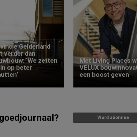
vincie Gelderland
kt verder dan
uwbouw: ‘We zetten
Met Living Places wi
 in op beter
VELUX bouwinnovat
utten’
een boost geven
tgoedjournaal?
Word abonnee