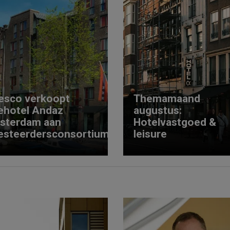
esco verkoopt
Themamaand
ehotel Andaz
augustus:
sterdam aan
Hotelvastgoed &
esteerdersconsortium
leisure