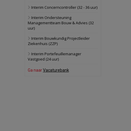
Interim Concerncontroller (32 - 36 uur)
Schuinesloot
Bekijk
Interim Ondersteuning
27 augustus 2026
Binnenvaartschip
Managementteam Bouw & Advies (32
uur)
Panheel
Bekijk
Interim Bouwkundig Projectleider
Ziekenhuis (ZZP)
17 september 2026
Voormalig
politiebureau
Interim Portefeuillemanager
Vastgoed (24 uur)
Dordrecht
Bekijk
Ga naar
Vacaturebank
17 september 2026
Voormalig
politiebureau
Hilversum
Bekijk
17 september 2026
Voormalig
politiebureau
Zaandam
Bekijk
8 september 2026
Zorgcomplex