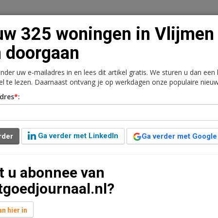
w 325 woningen in Vlijmen
 doorgaan
onder uw e-mailadres in en lees dit artikel gratis. We sturen u dan een
n
Vacaturebank
Contact
Abonnementen
kel te lezen. Daarnaast ontvang je op werkdagen onze populaire nieuw
dres
*
:
rkt
Kantoren
Retail
Logistiek
Juridisch | Fiscaa
n Vlijmen kan doorgaan
Ga verder met LinkedIn
rder
Ga verder met Google
één jaar geleden aangepast
2 minuten leestijd
t u abonnee van
ant van Vlijmen in gemeente Heusden krijgt groen
tgoedjournaal.nl?
n hier in