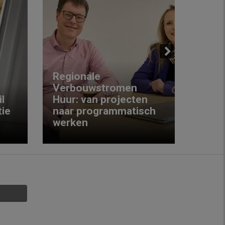
Next
Regionale
Verbouwstromen
‘We w
l
Huur: van projecten
koop
ie
naar programmatisch
gewo
werken
krijg