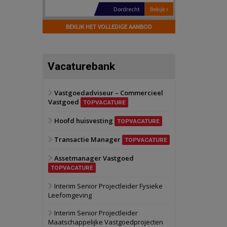
Hilversum
Bekijk
17 september 2026
BEKIJK HET VOLLEDIGE AANBOD
Voormalig
politiebureau
Zaandam
Bekijk
Vacaturebank
8 september 2026
Zorgcomplex
Vastgoedadviseur – Commercieel
Vastgoed
Zwanenburg
Bekijk
TOPVACATURE
6 oktober 2026
Hoofd huisvesting
Transformatieobject
TOPVACATURE
Transactie Manager
TOPVACATURE
Schiedam
Bekijk
Assetmanager Vastgoed
22 september 2026
Attractiepark
TOPVACATURE
Interim Senior Projectleider Fysieke
Leefomgeving
Oranje
Bekijk
28 september 2026
Interim Senior Projectleider
Grootschalig
Maatschappelijke Vastgoedprojecten
bedrijventerrein