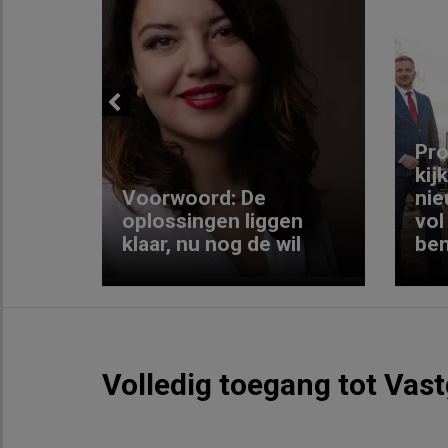
Previous
ng:
Pro
kij
Voorwoord: De
nie
ke
oplossingen liggen
vol
klaar, nu nog de wil
ben
Volledig toegang tot Vas