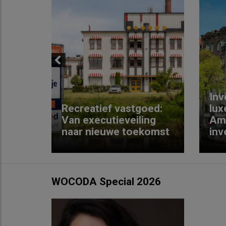
Previous
Inv
e
Recreatief vastgoed:
lux
t met
Van executieveiling
Am
naar nieuwe toekomst
inv
WOCODA Special 2026