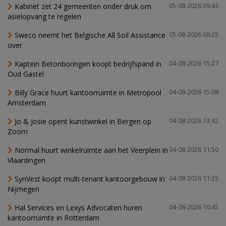
Kabinet zet 24 gemeenten onder druk om
05-08-2026 09:43
asielopvang te regelen
Sweco neemt het Belgische All Soil Assistance
05-08-2026 09:25
over
Kaptein Betonboringen koopt bedrijfspand in
04-08-2026 15:27
Oud Gastel
Billy Grace huurt kantoorruimte in Metropool
04-08-2026 15:08
Amsterdam
Jo & Josie opent kunstwinkel in Bergen op
04-08-2026 13:42
Zoom
Normal huurt winkelruimte aan het Veerplein in
04-08-2026 11:50
Vlaardingen
SynVest koopt multi-tenant kantoorgebouw in
04-08-2026 11:25
Nijmegen
Hal Services en Lexys Advocaten huren
04-08-2026 10:45
kantoorruimte in Rotterdam