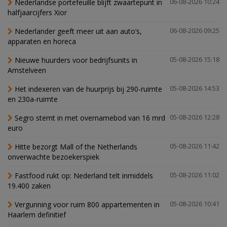
Nederlandse portefeuille blijft zwaartepunt in
06-08-2026 10:24
halfjaarcijfers Xior
Nederlander geeft meer uit aan auto’s,
06-08-2026 09:25
apparaten en horeca
Nieuwe huurders voor bedrijfsunits in
05-08-2026 15:18
Amstelveen
Het indexeren van de huurprijs bij 290-ruimte
05-08-2026 14:53
en 230a-ruimte
Segro stemt in met overnamebod van 16 mrd
05-08-2026 12:28
euro
Hitte bezorgt Mall of the Netherlands
05-08-2026 11:42
onverwachte bezoekerspiek
Fastfood rukt op: Nederland telt inmiddels
05-08-2026 11:02
19.400 zaken
Vergunning voor ruim 800 appartementen in
05-08-2026 10:41
Haarlem definitief