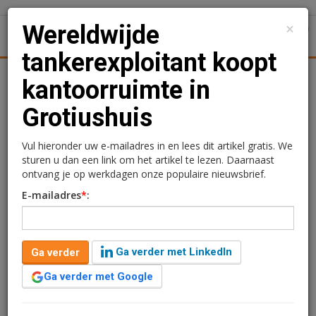
×
Wereldwijde
1
Toggl
tankerexploitant koopt
tiek
Juridisch | Fiscaal
Transacties
Werk
Specials
kantoorruimte in
Grotiushuis
Wereldwijde
tankerexploitant koopt
Vul hieronder uw e-mailadres in en lees dit artikel gratis. We
sturen u dan een link om het artikel te lezen. Daarnaast
kantoorruimte in
ontvang je op werkdagen onze populaire nieuwsbrief.
E-mailadres
*
:
Grotiushuis
Redactie
31 juli 2025 om 15:27
1 minuut leestijd
Ga verder met LinkedIn
Ga verder
Een wereldwijde tankerexploitant heeft circa 130 m2
Ga verder met Google
turnkey kantoorruimte gekocht op de eerste
verdieping van het Grotiushuis aan de Westblaak 45 in