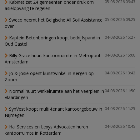
Kabinet zet 24 gemeenten onder druk om
05-08-2026 09:43
asielopvang te regelen
Sweco neemt het Belgische All Soil Assistance
05-08-2026 09:25
over
Kaptein Betonboringen koopt bedrijfspand in
04-08-2026 15:27
Oud Gastel
Billy Grace huurt kantoorruimte in Metropool
04-08-2026 15:08
Amsterdam
Jo & Josie opent kunstwinkel in Bergen op
04-08-2026 13:42
Zoom
Normal huurt winkelruimte aan het Veerplein in
04-08-2026 11:50
Vlaardingen
SynVest koopt multi-tenant kantoorgebouw in
04-08-2026 11:25
Nijmegen
Hal Services en Lexys Advocaten huren
04-08-2026 10:45
kantoorruimte in Rotterdam