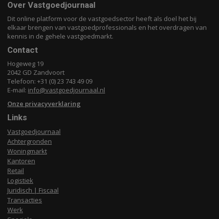
Over Vastgoedjournaal
Dit online platform voor de vastgoedsector heeft als doel het bij
elkaar brengen van vastgoedprofessionals en het overdragen van
kennis in de gehele vastgoedmarkt.
Contact
Hogeweg 19
2042 GD Zandvoort
Telefoon: +31 (0) 23 743 49 09
E-mail:
info@vastgoedjournaal.nl
Onze privacyverklaring
Links
Vastgoedjournaal
Achtergronden
Woningmarkt
Kantoren
Retail
Logistiek
Juridisch | Fiscaal
Transacties
Werk