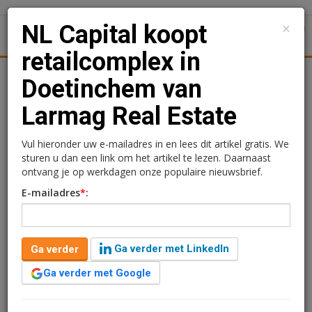
×
NL Capital koopt
1
Toggl
retailcomplex in
tiek
Juridisch | Fiscaal
Transacties
Werk
Specials
Doetinchem van
Larmag Real Estate
NL Capital koopt
retailcomplex in
Vul hieronder uw e-mailadres in en lees dit artikel gratis. We
sturen u dan een link om het artikel te lezen. Daarnaast
Doetinchem van Larmag
ontvang je op werkdagen onze populaire nieuwsbrief.
E-mailadres
*
:
Real Estate
Redactie
24 juli 2025 om 14:01
Ga verder met LinkedIn
Ga verder
één jaar geleden aangepast
1 minuut leestijd
Ga verder met Google
NL Capital heeft samen met twee regionale partners
een winkelcomplex in Doetinchem aangekocht van het