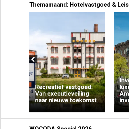
Themamaand: Hotelvastgoed & Leis
Previous
Inv
e
Recreatief vastgoed:
lux
t met
Van executieveiling
Am
naar nieuwe toekomst
inv
WOCODA Special 2026