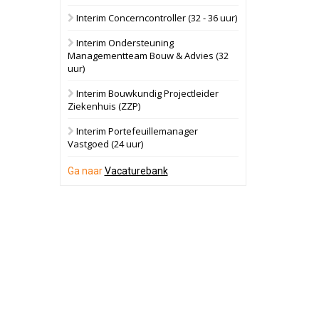
Interim Concerncontroller (32 - 36 uur)
28 september 2026
Grootschalig
bedrijventerrein
Interim Ondersteuning
Managementteam Bouw & Advies (32
Schuinesloot
Bekijk
uur)
27 augustus 2026
Binnenvaartschip
Interim Bouwkundig Projectleider
Ziekenhuis (ZZP)
Panheel
Bekijk
Interim Portefeuillemanager
Vastgoed (24 uur)
17 september 2026
Voormalig
politiebureau
Ga naar
Vacaturebank
Dordrecht
Bekijk
17 september 2026
Voormalig
politiebureau
Hilversum
Bekijk
17 september 2026
Voormalig
politiebureau