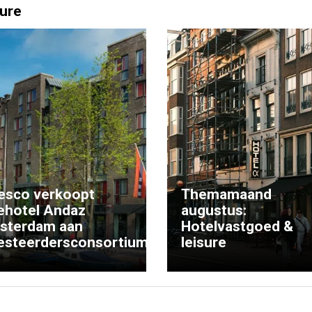
ure
esco verkoopt
Themamaand
ehotel Andaz
augustus:
sterdam aan
Hotelvastgoed &
esteerdersconsortium
leisure