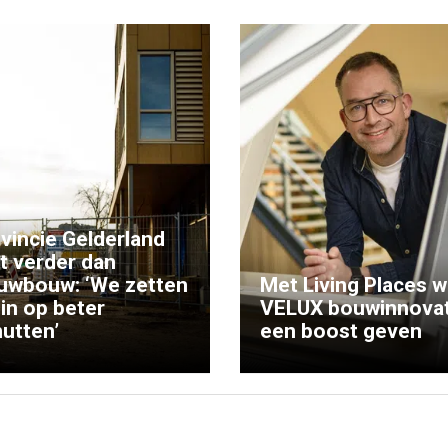
vincie Gelderland
kt verder dan
uwbouw: ‘We zetten
Met Living Places wi
 in op beter
VELUX bouwinnovat
utten’
een boost geven