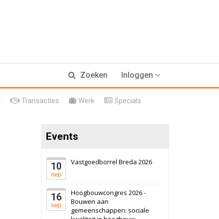
Zoeken
Inloggen
17 september 2026
Voormalig
l
Transacties
Werk
Specials
politiebureau
Hilversum
Bekijk
Events
17 september 2026
Voormalig
politiebureau
Vastgoedborrel Breda 2026
10
Zaandam
Bekijk
sep
8 september 2026
Zorgcomplex
Hoogbouwcongres 2026 -
16
Bouwen aan
sep
gemeenschappen: sociale
Zwanenburg
Bekijk
kwaliteit in hoogbouw