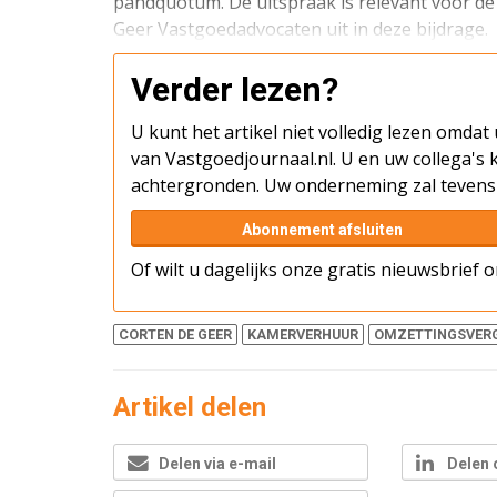
pandquotum. De uitspraak is relevant voor de
Geer Vastgoedadvocaten uit in deze bijdrage.
Verder lezen?
U kunt het artikel niet volledig lezen omda
van Vastgoedjournaal.nl. U en uw collega's k
achtergronden. Uw onderneming zal tevens 
Abonnement afsluiten
Of wilt u dagelijks onze gratis nieuwsbrief
CORTEN DE GEER
KAMERVERHUUR
OMZETTINGSVER
Artikel delen
Delen via e-mail
Delen 