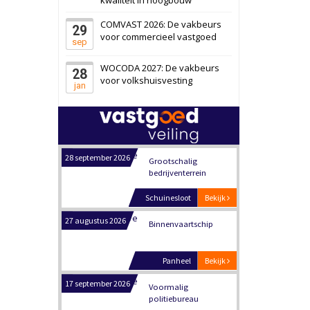
6 oktober 2026
Transformatieobject
COMVAST 2026: De vakbeurs
29
voor commercieel vastgoed
sep
Schiedam
Bekijk
WOCODA 2027: De vakbeurs
28
22 september 2026
voor volkshuisvesting
Attractiepark
jan
Oranje
Bekijk
28 september 2026
Grootschalig
bedrijventerrein
Schuinesloot
Bekijk
27 augustus 2026
Binnenvaartschip
Panheel
Bekijk
17 september 2026
Voormalig
politiebureau
Dordrecht
Bekijk