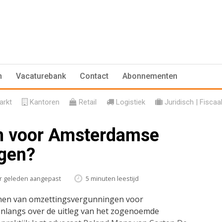
n
Vacaturebank
Contact
Abonnementen
rkt
Kantoren
Retail
Logistiek
Juridisch | Fiscaa
m voor Amsterdamse
gen?
ar geleden aangepast
5 minuten leestijd
enen van omzettingsvergunningen voor
nlangs over de uitleg van het zogenoemde