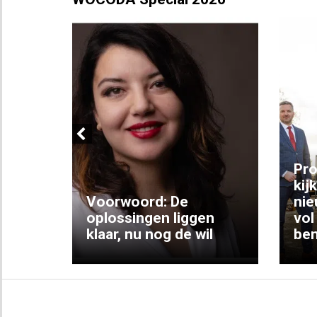
Previous
ng:
Pro
kij
Voorwoord: De
nie
ke
oplossingen liggen
vol
klaar, nu nog de wil
ben