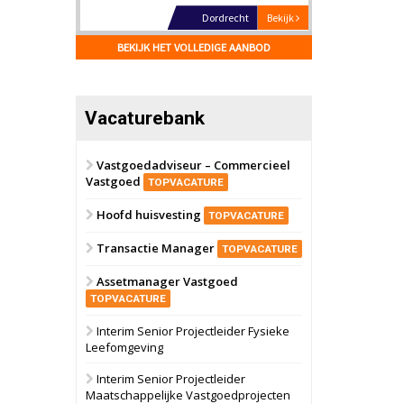
17 september 2026
Voormalig
politiebureau
BEKIJK HET VOLLEDIGE AANBOD
Hilversum
Bekijk
17 september 2026
Voormalig
Vacaturebank
politiebureau
Zaandam
Bekijk
Vastgoedadviseur – Commercieel
Vastgoed
TOPVACATURE
8 september 2026
Zorgcomplex
Hoofd huisvesting
TOPVACATURE
Zwanenburg
Bekijk
Transactie Manager
TOPVACATURE
6 oktober 2026
Transformatieobject
Assetmanager Vastgoed
TOPVACATURE
Schiedam
Bekijk
Interim Senior Projectleider Fysieke
Leefomgeving
22 september 2026
Attractiepark
Interim Senior Projectleider
Maatschappelijke Vastgoedprojecten
Oranje
Bekijk