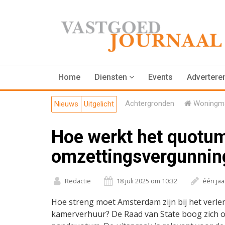
Home
Diensten
Events
Advertere
Achtergronden
Woningma
Nieuws
Uitgelicht
Hoe werkt het quotu
omzettingsvergunnin
Redactie
18 juli 2025 om 10:32
één ja
Hoe streng moet Amsterdam zijn bij het verl
kamerverhuur? De Raad van State boog zich o