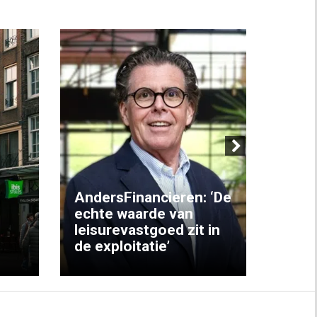
Next
AndersFinancieren: ‘De
echte waarde van
Elke
leisurevastgoed zit in
hote
de exploitatie’
inzic