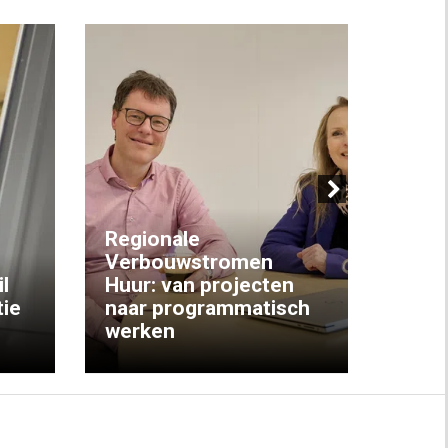
Next
Regionale
Verbouwstromen
‘We w
l
Huur: van projecten
koop
ie
naar programmatisch
gewo
werken
krijg