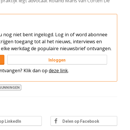
 praktijk legt advocaat Roland Mans van Corten De
t u nog niet bent ingelogd. Log in of word abonnee
rijgen toegang tot al het nieuws, interviews en
elke werkdag de populaire nieuwsbrief ontvangen.
Inloggen
 ontvangen? Klik dan op
deze link
.
GUNNINGEN
op LinkedIn
Delen op Facebook