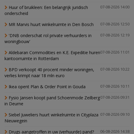
Huur of bruikleen: Een belangrijk juridisch
07-08-2026 14:00
onderscheid
MR Marvis huurt winkelruimte in Den Bosch
07-08-2026 12:50
'DNB onderschat rol private verhuurders in
07-08-2026 12:19
woningbouw'
Aldebaran Commodities en K.E. Expeditie huren
07-08-2026 11:01
kantoorruimte in Rotterdam
BPD verkoopt 40 procent minder woningen,
07-08-2026 10:22
verlies krimpt naar 18 mln euro
Ikea opent Plan & Order Point in Gouda
07-08-2026 10:11
Fysio Jansen koopt pand Schoenmode Zeilberg
07-08-2026 09:31
in Deurne
Siebel Juweliers huurt winkelruimte in Cityplaza
07-08-2026 09:10
Nieuwegein
Drugs aangetroffen in uw (verhuurde) pand?
06-08-2026 14:38