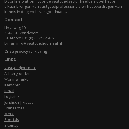
Dit online platform voor de vastgoedsector heeft als doel het bij
elkaar brengen van vastgoedprofessionals en het overdragen van
kennis in de gehele vastgoedmarkt.
Contact
Hogeweg 19
2042 GD Zandvoort
Telefoon: +31 (0) 23 743 49 09
E-mail:
info@vastgoedjournaal.nl
Onze privacyverklaring
Links
Vastgoedjournaal
Achtergronden
Woningmarkt
Kantoren
Retail
Logistiek
Juridisch | Fiscaal
Transacties
Werk
Specials
Sitemap