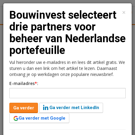
×
Bouwinvest selecteert
1
Toggl
drie partners voor
Achtergronden
Woningmarkt
Kantore
Nieuws
Uitgelicht
beheer van Nederlandse
portefeuille
Bouwinvest selecteert
drie partners voor beheer
Vul hieronder uw e-mailadres in en lees dit artikel gratis. We
sturen u dan een link om het artikel te lezen. Daarnaast
van Nederlandse
ontvang je op werkdagen onze populaire nieuwsbrief.
E-mailadres
*
:
portefeuille
Redactie
17 juli 2025 om 14:20
1 minuut leestijd
Ga verder met LinkedIn
Ga verder
Bouwinvest Real Estate Investors heeft Cushman &
Ga verder met Google
Wakefield, MVGM en vb&t Vastgoedmanagement
aangesteld als partners voor het beheer van de