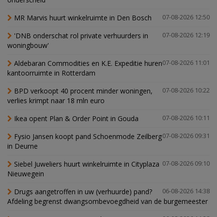
MR Marvis huurt winkelruimte in Den Bosch
07-08-2026 12:50
'DNB onderschat rol private verhuurders in
07-08-2026 12:19
woningbouw'
Aldebaran Commodities en K.E. Expeditie huren
07-08-2026 11:01
kantoorruimte in Rotterdam
BPD verkoopt 40 procent minder woningen,
07-08-2026 10:22
verlies krimpt naar 18 mln euro
Ikea opent Plan & Order Point in Gouda
07-08-2026 10:11
Fysio Jansen koopt pand Schoenmode Zeilberg
07-08-2026 09:31
in Deurne
Siebel Juweliers huurt winkelruimte in Cityplaza
07-08-2026 09:10
Nieuwegein
Drugs aangetroffen in uw (verhuurde) pand?
06-08-2026 14:38
Afdeling begrenst dwangsombevoegdheid van de burgemeester