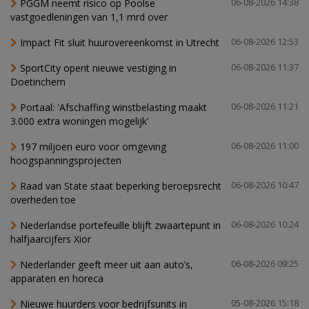
PGGM neemt risico op Poolse
06-08-2026 14:38
vastgoedleningen van 1,1 mrd over
Impact Fit sluit huurovereenkomst in Utrecht
06-08-2026 12:53
SportCity opent nieuwe vestiging in
06-08-2026 11:37
Doetinchem
Portaal: 'Afschaffing winstbelasting maakt
06-08-2026 11:21
3.000 extra woningen mogelijk'
197 miljoen euro voor omgeving
06-08-2026 11:00
hoogspanningsprojecten
Raad van State staat beperking beroepsrecht
06-08-2026 10:47
overheden toe
Nederlandse portefeuille blijft zwaartepunt in
06-08-2026 10:24
halfjaarcijfers Xior
Nederlander geeft meer uit aan auto’s,
06-08-2026 09:25
apparaten en horeca
Nieuwe huurders voor bedrijfsunits in
05-08-2026 15:18