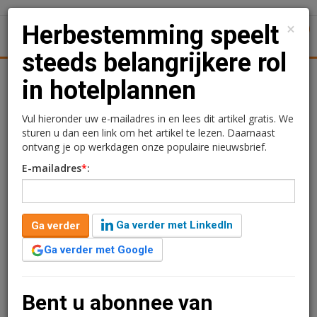
×
Herbestemming speelt
1
Toggl
steeds belangrijkere rol
Achtergronden
Woningmarkt
Kantore
Nieuws
Uitgelicht
in hotelplannen
Herbestemming speelt
Vul hieronder uw e-mailadres in en lees dit artikel gratis. We
sturen u dan een link om het artikel te lezen. Daarnaast
steeds belangrijkere rol in
ontvang je op werkdagen onze populaire nieuwsbrief.
E-mailadres
*
:
hotelplannen
Redactie
10 juli 2025 om 15:46
Ga verder met LinkedIn
Ga verder
één jaar geleden aangepast
2 minuten leestijd
Ga verder met Google
Het aantal hotelbouwplannen zit weer in de lift. Vooral
boutiquehotels dragen bij aan de groei, waarbij
herbestemming een steeds belangrijkere rol speelt.
Bent u abonnee van