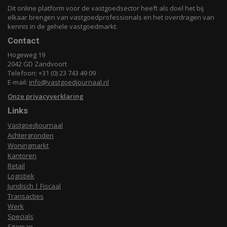
Dit online platform voor de vastgoedsector heeft als doel het bij
elkaar brengen van vastgoedprofessionals en het overdragen van
kennis in de gehele vastgoedmarkt.
Contact
Hogeweg 19
2042 GD Zandvoort
Telefoon: +31 (0) 23 743 49 09
E-mail:
info@vastgoedjournaal.nl
Onze privacyverklaring
Links
Vastgoedjournaal
Achtergronden
Woningmarkt
Kantoren
Retail
Logistiek
Juridisch | Fiscaal
Transacties
Werk
Specials
Sitemap