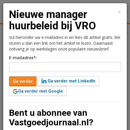
×
Nieuwe manager
1
Toggl
huurbeleid bij VRO
tiek
Juridisch | Fiscaal
Transacties
Werk
Specials
Vul hieronder uw e-mailadres in en lees dit artikel gratis. We
sturen u dan een link om het artikel te lezen. Daarnaast
Nieuwe manager
ontvang je op werkdagen onze populaire nieuwsbrief.
E-mailadres
*
:
huurbeleid bij VRO
Redactie
10 juli 2025 om 14:19
Ga verder met LinkedIn
Ga verder
één jaar geleden aangepast
1 minuut leestijd
Ga verder met Google
Sander Hulshof-Genemans is benoemd tot manager
van de afdeling Huurbeleid bij het ministerie van
Volkshuisvesting en Ruimtelijke Ordening (VRO). De
Bent u abonnee van
benoeming valt onder de portefeuille van VRO, al
Vastgoedjournaal.nl?
worden het ministerie van Binnenlandse Zaken en
Koninkrijksrelaties (BZK) en VRO ambtelijk als één