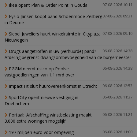
Ikea opent Plan & Order Point in Gouda
07-08-2026 10:11
Fysio Jansen koopt pand Schoenmode Zeilberg
07-08-2026 09:31
in Deurne
Siebel Juweliers huurt winkelruimte in Cityplaza
07-08-2026 09:10
Nieuwegein
Drugs aangetroffen in uw (verhuurde) pand?
06-08-2026 14:38
Afdeling begrenst dwangsombevoegdheid van de burgemeester
PGGM neemt risico op Poolse
06-08-2026 14:38
vastgoedleningen van 1,1 mrd over
Impact Fit sluit huurovereenkomst in Utrecht
06-08-2026 12:53
SportCity opent nieuwe vestiging in
06-08-2026 11:37
Doetinchem
Portaal: 'Afschaffing winstbelasting maakt
06-08-2026 11:21
3.000 extra woningen mogelijk'
197 miljoen euro voor omgeving
06-08-2026 11:00