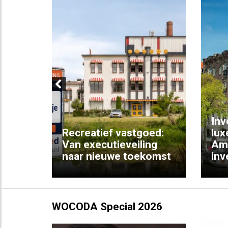
Previous
Inv
e
Recreatief vastgoed:
lux
t met
Van executieveiling
Am
naar nieuwe toekomst
inv
WOCODA Special 2026