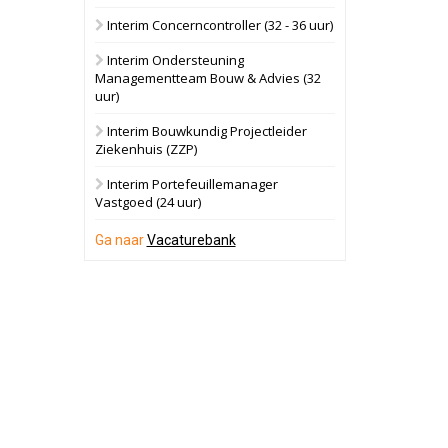
Interim Concerncontroller (32 - 36 uur)
Oranje
Bekijk
Interim Ondersteuning
28 september 2026
Grootschalig
Managementteam Bouw & Advies (32
bedrijventerrein
uur)
Schuinesloot
Bekijk
Interim Bouwkundig Projectleider
Ziekenhuis (ZZP)
27 augustus 2026
Binnenvaartschip
Interim Portefeuillemanager
Vastgoed (24 uur)
Panheel
Bekijk
Ga naar
Vacaturebank
17 september 2026
Voormalig
politiebureau
Dordrecht
Bekijk
17 september 2026
Voormalig
politiebureau
Hilversum
Bekijk
17 september 2026
Voormalig
politiebureau