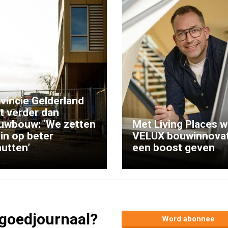
vincie Gelderland
kt verder dan
uwbouw: ‘We zetten
Met Living Places wi
 in op beter
VELUX bouwinnovat
utten’
een boost geven
tgoedjournaal?
Word abonnee