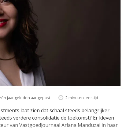
één jaar geleden aangepast
2 minuten leestijd
tments laat zien dat schaal steeds belangrijker
teeds verdere consolidatie de toekomst? Er kleven
cteur van Vastgoedjournaal Ariana Manduzai in haar