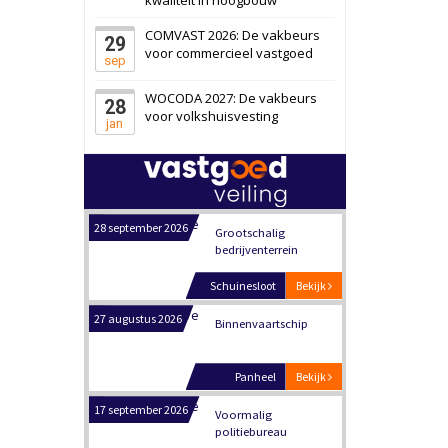
Zwanenburg
Bekijk
COMVAST 2026: De vakbeurs
29
6 oktober 2026
Transformatieobject
voor commercieel vastgoed
sep
WOCODA 2027: De vakbeurs
28
Schiedam
Bekijk
voor volkshuisvesting
jan
22 september 2026
Attractiepark
Oranje
Bekijk
28 september 2026
Grootschalig
bedrijventerrein
Schuinesloot
Bekijk
27 augustus 2026
Binnenvaartschip
Panheel
Bekijk
17 september 2026
Voormalig
politiebureau