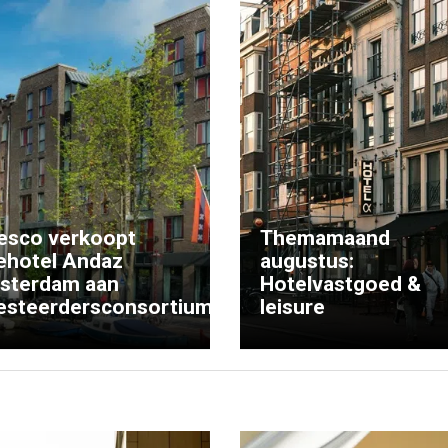
esco verkoopt
Themamaand
ehotel Andaz
augustus:
sterdam aan
Hotelvastgoed &
esteerdersconsortium
leisure