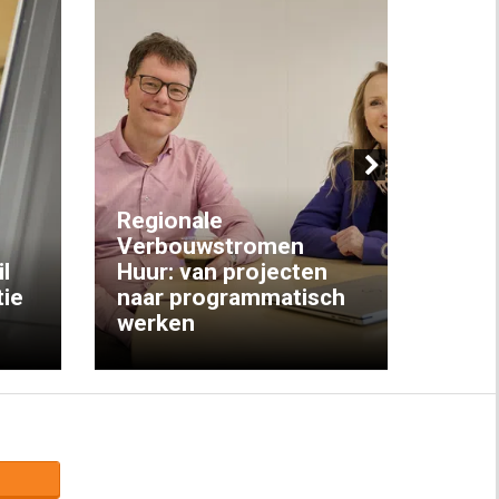
Next
Regionale
Verbouwstromen
‘We w
l
Huur: van projecten
koop
ie
naar programmatisch
gewo
werken
krijg