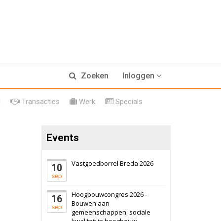
Zoeken
Inloggen
l
Transacties
Werk
Specials
17 september 2026
Voormalig
politiebureau
Events
Hilversum
Bekijk
17 september 2026
Voormalig
Vastgoedborrel Breda 2026
politiebureau
10
sep
Zaandam
Bekijk
Hoogbouwcongres 2026 -
16
8 september 2026
Zorgcomplex
Bouwen aan
sep
gemeenschappen: sociale
kwaliteit in hoogbouw