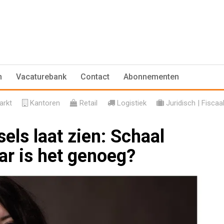
n
Vacaturebank
Contact
Abonnementen
rkt
Kantoren
Retail
Logistiek
Juridisch | Fiscaa
ls laat zien: Schaal
ar is het genoeg?