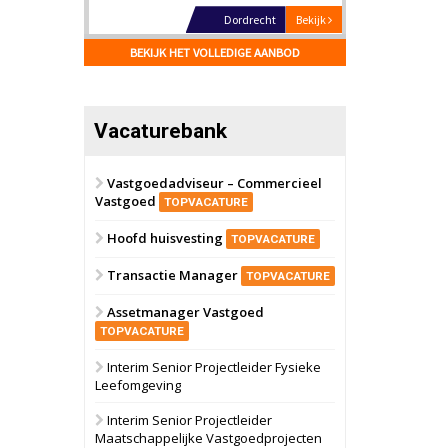
Dordrecht
Bekijk
17 september 2026
BEKIJK HET VOLLEDIGE AANBOD
Voormalig
politiebureau
Hilversum
Bekijk
Vacaturebank
17 september 2026
Voormalig
politiebureau
Vastgoedadviseur – Commercieel
Vastgoed
Zaandam
Bekijk
TOPVACATURE
8 september 2026
Hoofd huisvesting
Zorgcomplex
TOPVACATURE
Transactie Manager
TOPVACATURE
Zwanenburg
Bekijk
Assetmanager Vastgoed
6 oktober 2026
Transformatieobject
TOPVACATURE
Interim Senior Projectleider Fysieke
Leefomgeving
Schiedam
Bekijk
22 september 2026
Interim Senior Projectleider
Attractiepark
Maatschappelijke Vastgoedprojecten