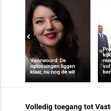
Previous
ng:
Pro
kij
Voorwoord: De
nie
ke
oplossingen liggen
vol
klaar, nu nog de wil
ben
Volledig toegang tot Vas