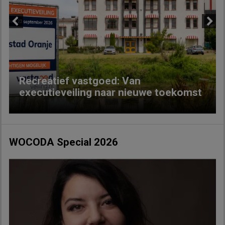
Previous
Next
Recreatief vastgoed: Van
executieveiling naar nieuwe toekomst
WOCODA Special 2026