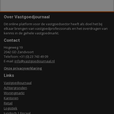
Over Vastgoedjournaal
Dit online platform voor de vastgoedsector heeft als doel het bij
elkaar brengen van vastgoedprofessionals en het overdragen van
kennis in de gehele vastgoedmarkt.
Contact
Hogeweg 19
2042 GD Zandvoort
Telefoon: +31 (0) 23 743 49 09
E-mail:
info@vastgoedjournaal.nl
Onze privacyverklaring
Links
Vastgoedjournaal
Achtergronden
Woningmarkt
Kantoren
Retail
Logistiek
Juridisch | Fiscaal