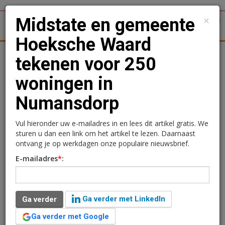
×
Midstate en gemeente
1
Toggl
Hoeksche Waard
tergronden
Woningmarkt
Kantoren
Retail
Logistiek
tekenen voor 250
woningen in
Midstate en gemeente
Numansdorp
Hoeksche Waard tekenen
voor 250 woningen in
Vul hieronder uw e-mailadres in en lees dit artikel gratis. We
sturen u dan een link om het artikel te lezen. Daarnaast
Numansdorp
ontvang je op werkdagen onze populaire nieuwsbrief.
E-mailadres
*
:
Redactie
25 juni 2025 om 17:20
één jaar geleden aangepast
1 minuut leestijd
Ga verder met LinkedIn
Ga verder
Wethouder Harry van Waveren van gemeente
Hoeksche Waard heeft samen met Ed Maas en At Ton
Ga verder met Google