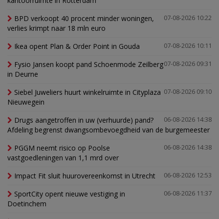
kantoorruimte in Rotterdam
BPD verkoopt 40 procent minder woningen,
07-08-2026 10:22
verlies krimpt naar 18 mln euro
Ikea opent Plan & Order Point in Gouda
07-08-2026 10:11
Fysio Jansen koopt pand Schoenmode Zeilberg
07-08-2026 09:31
in Deurne
Siebel Juweliers huurt winkelruimte in Cityplaza
07-08-2026 09:10
Nieuwegein
Drugs aangetroffen in uw (verhuurde) pand?
06-08-2026 14:38
Afdeling begrenst dwangsombevoegdheid van de burgemeester
PGGM neemt risico op Poolse
06-08-2026 14:38
vastgoedleningen van 1,1 mrd over
Impact Fit sluit huurovereenkomst in Utrecht
06-08-2026 12:53
SportCity opent nieuwe vestiging in
06-08-2026 11:37
Doetinchem