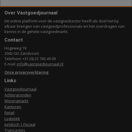
Over Vastgoedjournaal
Dit online platform voor de vastgoedsector heeft als doel het bij
elkaar brengen van vastgoedprofessionals en het overdragen van
kennis in de gehele vastgoedmarkt.
Contact
Hogeweg 19
2042 GD Zandvoort
Telefoon: +31 (0) 23 743 49 09
E-mail:
info@vastgoedjournaal.nl
Onze privacyverklaring
Links
Vastgoedjournaal
Achtergronden
Woningmarkt
Kantoren
Retail
Logistiek
Juridisch | Fiscaal
Transacties