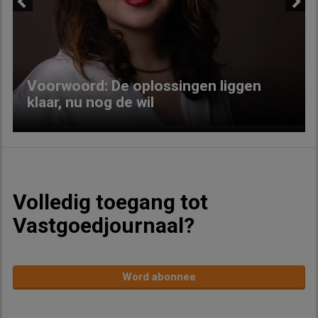
Previous
Next
Voorwoord: De oplossingen liggen
klaar, nu nog de wil
Volledig toegang tot
Vastgoedjournaal?
Word abonnee