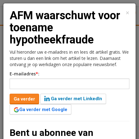
×
AFM waarschuwt voor
1
Toggl
toename
Achtergronden
Woningmarkt
Kantore
Nieuws
Uitgelicht
hypotheekfraude
AFM waarschuwt voor
Vul hieronder uw e-mailadres in en lees dit artikel gratis. We
sturen u dan een link om het artikel te lezen. Daarnaast
toename
ontvang je op werkdagen onze populaire nieuwsbrief.
E-mailadres
*
:
hypotheekfraude
Redactie
25 juni 2025 om 14:25
Ga verder met LinkedIn
Ga verder
één jaar geleden aangepast
1 minuut leestijd
Ga verder met Google
De Autoriteit Financiële Markten signaleert een stijging
in het aantal meldingen van hypotheekfraude. De
toezichthouder roept financiële instellingen en
Bent u abonnee van
intermediairs op tot extra waakzaamheid. Ook voor