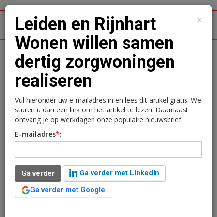
×
Leiden en Rijnhart
1
Toggl
Wonen willen samen
tergronden
Woningmarkt
Kantoren
Retail
Logistiek
dertig zorgwoningen
realiseren
Leiden en Rijnhart Wonen
willen samen dertig
Vul hieronder uw e-mailadres in en lees dit artikel gratis. We
sturen u dan een link om het artikel te lezen. Daarnaast
zorgwoningen realiseren
ontvang je op werkdagen onze populaire nieuwsbrief.
E-mailadres
*
:
Redactie
19 juni 2025 om 15:20
1 minuut leestijd
Ga verder met LinkedIn
Ga verder
De gemeente Leiden en woningcorporatie Rijnhart
Wonen hebben een intentieovereenkomst gesloten
Ga verder met Google
voor het project Broekhof. Samen met zorgorganisatie
Libertas Leiden willen zij dertig zorgwoningen