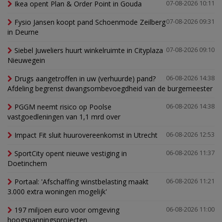
Ikea opent Plan & Order Point in Gouda
07-08-2026 10:11
Fysio Jansen koopt pand Schoenmode Zeilberg
07-08-2026 09:31
in Deurne
Siebel Juweliers huurt winkelruimte in Cityplaza
07-08-2026 09:10
Nieuwegein
Drugs aangetroffen in uw (verhuurde) pand?
06-08-2026 14:38
Afdeling begrenst dwangsombevoegdheid van de burgemeester
PGGM neemt risico op Poolse
06-08-2026 14:38
vastgoedleningen van 1,1 mrd over
Impact Fit sluit huurovereenkomst in Utrecht
06-08-2026 12:53
SportCity opent nieuwe vestiging in
06-08-2026 11:37
Doetinchem
Portaal: 'Afschaffing winstbelasting maakt
06-08-2026 11:21
3.000 extra woningen mogelijk'
197 miljoen euro voor omgeving
06-08-2026 11:00
hoogspanningsprojecten