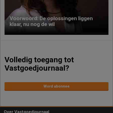
Voorwoord: De oplossingen liggen
klaar, nu nog de wil
Volledig toegang tot
Vastgoedjournaal?
Word abonnee
Over Vastgoedjournaal