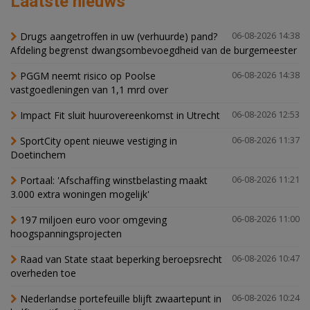
Laatste nieuws
Drugs aangetroffen in uw (verhuurde) pand?
06-08-2026 14:38
Afdeling begrenst dwangsombevoegdheid van de burgemeester
PGGM neemt risico op Poolse
06-08-2026 14:38
vastgoedleningen van 1,1 mrd over
Impact Fit sluit huurovereenkomst in Utrecht
06-08-2026 12:53
SportCity opent nieuwe vestiging in
06-08-2026 11:37
Doetinchem
Portaal: 'Afschaffing winstbelasting maakt
06-08-2026 11:21
3.000 extra woningen mogelijk'
197 miljoen euro voor omgeving
06-08-2026 11:00
hoogspanningsprojecten
Raad van State staat beperking beroepsrecht
06-08-2026 10:47
overheden toe
Nederlandse portefeuille blijft zwaartepunt in
06-08-2026 10:24