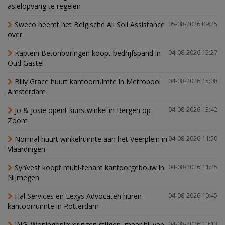
asielopvang te regelen
Sweco neemt het Belgische All Soil Assistance
05-08-2026 09:25
over
Kaptein Betonboringen koopt bedrijfspand in
04-08-2026 15:27
Oud Gastel
Billy Grace huurt kantoorruimte in Metropool
04-08-2026 15:08
Amsterdam
Jo & Josie opent kunstwinkel in Bergen op
04-08-2026 13:42
Zoom
Normal huurt winkelruimte aan het Veerplein in
04-08-2026 11:50
Vlaardingen
SynVest koopt multi-tenant kantoorgebouw in
04-08-2026 11:25
Nijmegen
Hal Services en Lexys Advocaten huren
04-08-2026 10:45
kantoorruimte in Rotterdam
ING: Woningopleveringen stijgen, maar blijven
04-08-2026 10:13