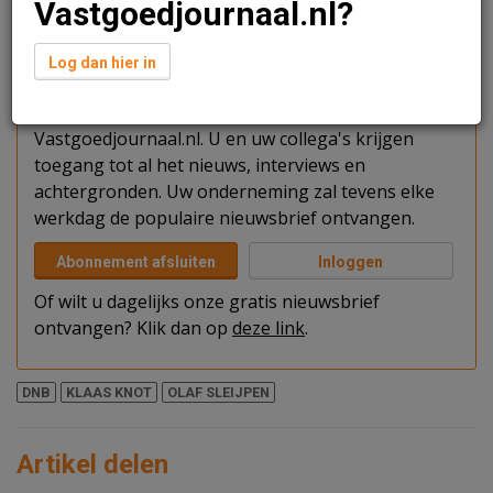
Vastgoedjournaal.nl?
Verder lezen?
Log dan hier in
U kunt het artikel niet volledig lezen omdat u nog
niet bent ingelogd. Log in of word abonnee van
Vastgoedjournaal.nl. U en uw collega's krijgen
toegang tot al het nieuws, interviews en
achtergronden. Uw onderneming zal tevens elke
werkdag de populaire nieuwsbrief ontvangen.
Abonnement afsluiten
Inloggen
Of wilt u dagelijks onze gratis nieuwsbrief
ontvangen? Klik dan op
deze link
.
DNB
KLAAS KNOT
OLAF SLEIJPEN
Artikel delen