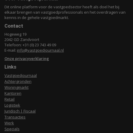
Dit online platform voor de vastgoedsector heeft als doel het bij
elkaar brengen van vastgoedprofessionals en het overdragen van
kennis in de gehele vastgoedmarkt.
Contact
Hogeweg 19
2042 GD Zandvoort
Telefoon: +31 (0) 23 743 49 09
E-mail:
info@vastgoedjournaal.nl
Onze privacyverklaring
Links
Vastgoedjournaal
Achtergronden
Woningmarkt
Kantoren
Retail
Logistiek
Juridisch | Fiscaal
Transacties
Werk
Specials