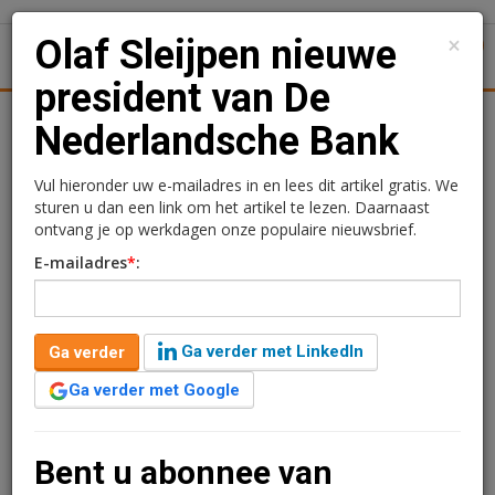
×
Olaf Sleijpen nieuwe
1
Toggl
president van De
tiek
Juridisch | Fiscaal
Transacties
Werk
Specials
Nederlandsche Bank
Olaf Sleijpen nieuwe
Vul hieronder uw e-mailadres in en lees dit artikel gratis. We
sturen u dan een link om het artikel te lezen. Daarnaast
president van De
ontvang je op werkdagen onze populaire nieuwsbrief.
E-mailadres
*
:
Nederlandsche Bank
Redactie
13 juni 2025 om 15:42
Ga verder met LinkedIn
Ga verder
één jaar geleden aangepast
2 minuten leestijd
Ga verder met Google
Olaf Sleijpen wordt de nieuwe president van De
Nederlandsche Bank. Hij volgt Klaas Knot op, die sinds
2011 president is van DNB. Sleijpen is nu nog directielid
Bent u abonnee van
Monetaire Zaken van de Nederlandse centrale bank.