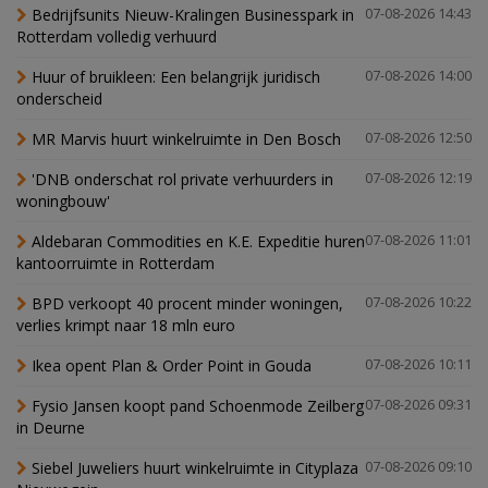
Bedrijfsunits Nieuw-Kralingen Businesspark in
07-08-2026 14:43
Rotterdam volledig verhuurd
Huur of bruikleen: Een belangrijk juridisch
07-08-2026 14:00
onderscheid
MR Marvis huurt winkelruimte in Den Bosch
07-08-2026 12:50
'DNB onderschat rol private verhuurders in
07-08-2026 12:19
woningbouw'
Aldebaran Commodities en K.E. Expeditie huren
07-08-2026 11:01
kantoorruimte in Rotterdam
BPD verkoopt 40 procent minder woningen,
07-08-2026 10:22
verlies krimpt naar 18 mln euro
Ikea opent Plan & Order Point in Gouda
07-08-2026 10:11
Fysio Jansen koopt pand Schoenmode Zeilberg
07-08-2026 09:31
in Deurne
Siebel Juweliers huurt winkelruimte in Cityplaza
07-08-2026 09:10