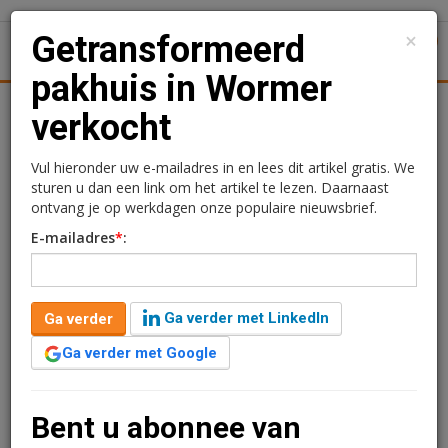
×
Getransformeerd
1
Toggl
pakhuis in Wormer
Achtergronden
Woningmarkt
Kantore
Nieuws
Uitgelicht
verkocht
Getransformeerd pakhuis
Vul hieronder uw e-mailadres in en lees dit artikel gratis. We
sturen u dan een link om het artikel te lezen. Daarnaast
in Wormer verkocht
ontvang je op werkdagen onze populaire nieuwsbrief.
E-mailadres
*
:
Redactie
12 juni 2025 om 14:05
één jaar geleden aangepast
1 minuut leestijd
Ga verder met LinkedIn
Ga verder
Rijstmerk Lassie, onderdeel van het Spaanse Ebro
Foods, heeft het tot kantoor getransformeerde
Ga verder met Google
pakhuis aan de Lassiestraat 2 in Wormer verkocht aan
een particuliere belegger.
Bent u abonnee van