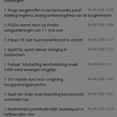
Nieuwegein
Drugs aangetroffen in uw (verhuurde) pand?
06-08-2026 14:38
Afdeling begrenst dwangsombevoegdheid van de burgemeester
PGGM neemt risico op Poolse
06-08-2026 14:38
vastgoedleningen van 1,1 mrd over
Impact Fit sluit huurovereenkomst in Utrecht
06-08-2026 12:53
SportCity opent nieuwe vestiging in
06-08-2026 11:37
Doetinchem
Portaal: 'Afschaffing winstbelasting maakt
06-08-2026 11:21
3.000 extra woningen mogelijk'
197 miljoen euro voor omgeving
06-08-2026 11:00
hoogspanningsprojecten
Raad van State staat beperking beroepsrecht
06-08-2026 10:47
overheden toe
Nederlandse portefeuille blijft zwaartepunt in
06-08-2026 10:24
halfjaarcijfers Xior