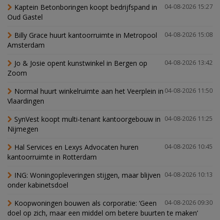
Kaptein Betonboringen koopt bedrijfspand in
04-08-2026 15:27
Oud Gastel
Billy Grace huurt kantoorruimte in Metropool
04-08-2026 15:08
Amsterdam
Jo & Josie opent kunstwinkel in Bergen op
04-08-2026 13:42
Zoom
Normal huurt winkelruimte aan het Veerplein in
04-08-2026 11:50
Vlaardingen
SynVest koopt multi-tenant kantoorgebouw in
04-08-2026 11:25
Nijmegen
Hal Services en Lexys Advocaten huren
04-08-2026 10:45
kantoorruimte in Rotterdam
ING: Woningopleveringen stijgen, maar blijven
04-08-2026 10:13
onder kabinetsdoel
Koopwoningen bouwen als corporatie: ‘Geen
04-08-2026 09:30
doel op zich, maar een middel om betere buurten te maken’