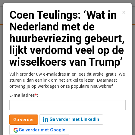
×
Coen Teulings: ‘Wat in
1
Toggl
Nederland met de
Achtergronden
Woningmarkt
Kantore
Nieuws
Uitgelicht
huurbevriezing gebeurt,
lijkt verdomd veel op de
Coen Teulings: ‘Wat in
wisselkoers van Trump’
Nederland met de
huurbevriezing gebeurt,
Vul hieronder uw e-mailadres in en lees dit artikel gratis. We
sturen u dan een link om het artikel te lezen. Daarnaast
lijkt verdomd veel op de
ontvang je op werkdagen onze populaire nieuwsbrief.
E-mailadres
*
:
wisselkoers van Trump’
Ga verder met LinkedIn
Ga verder
Ga verder met Google