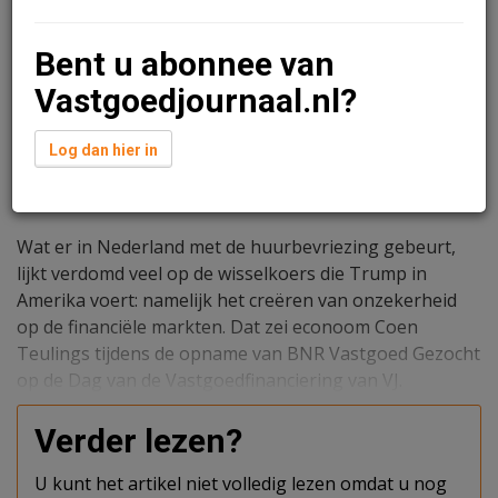
Bent u abonnee van
Vastgoedjournaal.nl?
Log dan hier in
Lola Cooper
23 mei 2025 om 12:28
één jaar geleden aangepast
3 minuten leestijd
Wat er in Nederland met de huurbevriezing gebeurt,
lijkt verdomd veel op de wisselkoers die Trump in
Amerika voert: namelijk het creëren van onzekerheid
op de financiële markten. Dat zei econoom Coen
Teulings tijdens de opname van BNR Vastgoed Gezocht
op de Dag van de Vastgoedfinanciering van VJ.
Verder lezen?
U kunt het artikel niet volledig lezen omdat u nog