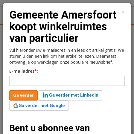
×
Gemeente Amersfoort
1
Toggl
koopt winkelruimtes
tiek
Juridisch | Fiscaal
Transacties
Werk
Specials
van particulier
Gemeente Amersfoort
Vul hieronder uw e-mailadres in en lees dit artikel gratis. We
sturen u dan een link om het artikel te lezen. Daarnaast
koopt winkelruimtes van
ontvang je op werkdagen onze populaire nieuwsbrief.
E-mailadres
*
:
particulier
Redactie
21 mei 2025 om 09:37
Ga verder met LinkedIn
Ga verder
één jaar geleden aangepast
1 minuut leestijd
Ga verder met Google
De gemeente Amersfoort heeft vijf winkelruimtes aan
de Meridiaan gekocht van een particuliere belegger. De
verkochte objecten maken deel uit van een breder
Bent u abonnee van
complex met diverse commerciële units.