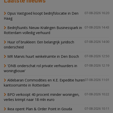
Laatste nieuws
Opus Vastgoed koopt bedrijfslocatie in Den
07-08-2026 16:20
Haag
Bedrijfsunits Nieuw-Kralingen Businesspark in
07-08-2026 14:43
Rotterdam volledig verhuurd
Huur of bruikleen: Een belangrijk juridisch
07-08-2026 14:00
onderscheid
MR Marvis huurt winkelruimte in Den Bosch
07-08-2026 12:50
'DNB onderschat rol private verhuurders in
07-08-2026 12:19
woningbouw'
Aldebaran Commodities en K.E. Expeditie huren
07-08-2026 11:01
kantoorruimte in Rotterdam
BPD verkoopt 40 procent minder woningen,
07-08-2026 10:22
verlies krimpt naar 18 mln euro
Ikea opent Plan & Order Point in Gouda
07-08-2026 10:11