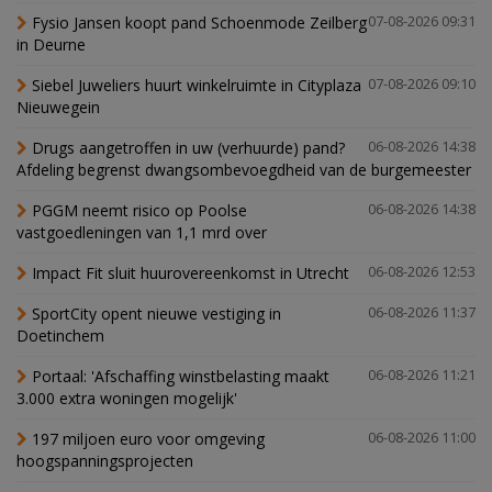
Fysio Jansen koopt pand Schoenmode Zeilberg
07-08-2026 09:31
in Deurne
Siebel Juweliers huurt winkelruimte in Cityplaza
07-08-2026 09:10
Nieuwegein
Drugs aangetroffen in uw (verhuurde) pand?
06-08-2026 14:38
Afdeling begrenst dwangsombevoegdheid van de burgemeester
PGGM neemt risico op Poolse
06-08-2026 14:38
vastgoedleningen van 1,1 mrd over
Impact Fit sluit huurovereenkomst in Utrecht
06-08-2026 12:53
SportCity opent nieuwe vestiging in
06-08-2026 11:37
Doetinchem
Portaal: 'Afschaffing winstbelasting maakt
06-08-2026 11:21
3.000 extra woningen mogelijk'
197 miljoen euro voor omgeving
06-08-2026 11:00
hoogspanningsprojecten