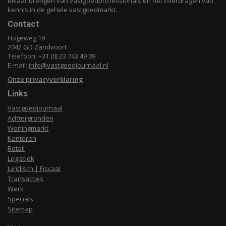
elkaar brengen van vastgoedprofessionals en het overdragen van
kennis in de gehele vastgoedmarkt.
Contact
Hogeweg 19
2042 GD Zandvoort
Telefoon: +31 (0) 23 743 49 09
E-mail:
info@vastgoedjournaal.nl
Onze privacyverklaring
Links
Vastgoedjournaal
Achtergronden
Woningmarkt
Kantoren
Retail
Logistiek
Juridisch | Fiscaal
Transacties
Werk
Specials
Sitemap