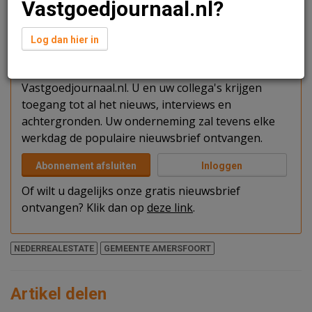
Vastgoedjournaal.nl?
Verder lezen?
Log dan hier in
U kunt het artikel niet volledig lezen omdat u nog
niet bent ingelogd. Log in of word abonnee van
Vastgoedjournaal.nl. U en uw collega's krijgen
toegang tot al het nieuws, interviews en
achtergronden. Uw onderneming zal tevens elke
werkdag de populaire nieuwsbrief ontvangen.
Abonnement afsluiten
Inloggen
Of wilt u dagelijks onze gratis nieuwsbrief
ontvangen? Klik dan op
deze link
.
NEDERREALESTATE
GEMEENTE AMERSFOORT
Artikel delen