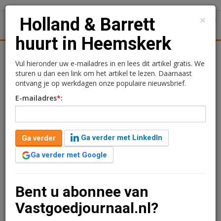
×
Holland & Barrett
1
Toggl
huurt in Heemskerk
Achtergronden
Woningmarkt
Kantore
Nieuws
Uitgelicht
Vul hieronder uw e-mailadres in en lees dit artikel gratis. We
sturen u dan een link om het artikel te lezen. Daarnaast
Holland & Barrett huurt in
ontvang je op werkdagen onze populaire nieuwsbrief.
E-mailadres
*
:
Heemskerk
redactie
20 mei 2025 om 13:50
1 minuut leestijd
Ga verder met LinkedIn
Ga verder
De Van Herk Groep heeft een huurovereenkomst
Ga verder met Google
gesloten met Holland & Barrett voor de winkelruimte
Deutzstraat 23-A Heemskerk.
Bent u abonnee van
Verder lezen?
Vastgoedjournaal.nl?
U kunt het artikel niet volledig lezen omdat u nog