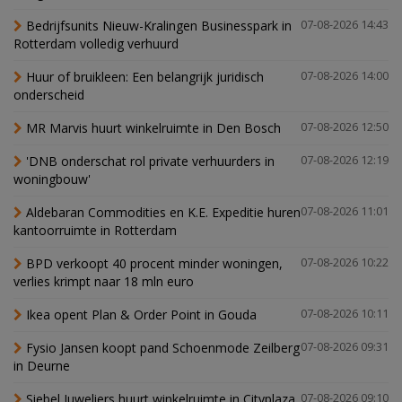
Bedrijfsunits Nieuw-Kralingen Businesspark in
07-08-2026 14:43
Rotterdam volledig verhuurd
Huur of bruikleen: Een belangrijk juridisch
07-08-2026 14:00
onderscheid
MR Marvis huurt winkelruimte in Den Bosch
07-08-2026 12:50
'DNB onderschat rol private verhuurders in
07-08-2026 12:19
woningbouw'
Aldebaran Commodities en K.E. Expeditie huren
07-08-2026 11:01
kantoorruimte in Rotterdam
BPD verkoopt 40 procent minder woningen,
07-08-2026 10:22
verlies krimpt naar 18 mln euro
Ikea opent Plan & Order Point in Gouda
07-08-2026 10:11
Fysio Jansen koopt pand Schoenmode Zeilberg
07-08-2026 09:31
in Deurne
Siebel Juweliers huurt winkelruimte in Cityplaza
07-08-2026 09:10