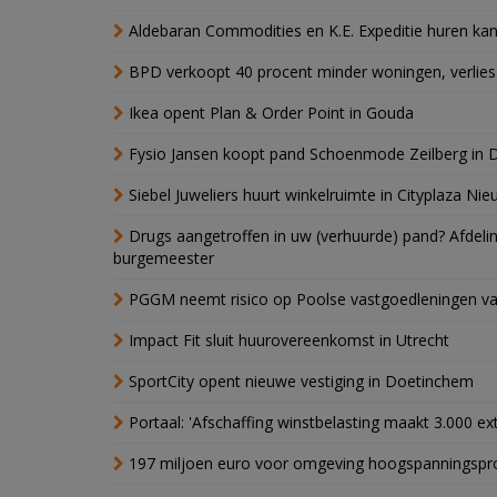
Aldebaran Commodities en K.E. Expeditie huren ka
BPD verkoopt 40 procent minder woningen, verlies
Ikea opent Plan & Order Point in Gouda
Fysio Jansen koopt pand Schoenmode Zeilberg in 
Siebel Juweliers huurt winkelruimte in Cityplaza Ni
Drugs aangetroffen in uw (verhuurde) pand? Afde
burgemeester
PGGM neemt risico op Poolse vastgoedleningen va
Impact Fit sluit huurovereenkomst in Utrecht
SportCity opent nieuwe vestiging in Doetinchem
Portaal: 'Afschaffing winstbelasting maakt 3.000 e
197 miljoen euro voor omgeving hoogspanningspr