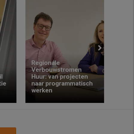
Next
Regionale
Verbouwstromen
‘We w
l
Huur: van projecten
koop
ie
naar programmatisch
gewo
werken
krijg