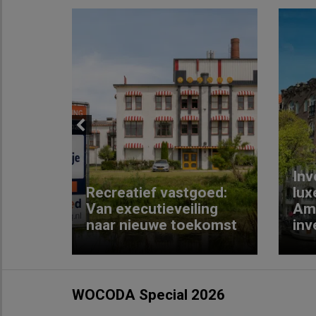
Previous
Inv
e
Recreatief vastgoed:
lux
t met
Van executieveiling
Am
naar nieuwe toekomst
inv
WOCODA Special 2026