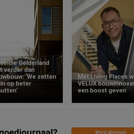
vincie Gelderland
kt verder dan
uwbouw: ‘We zetten
Met Living Places wi
 in op beter
VELUX bouwinnovat
utten’
een boost geven
tgoedjournaal?
Word abonnee