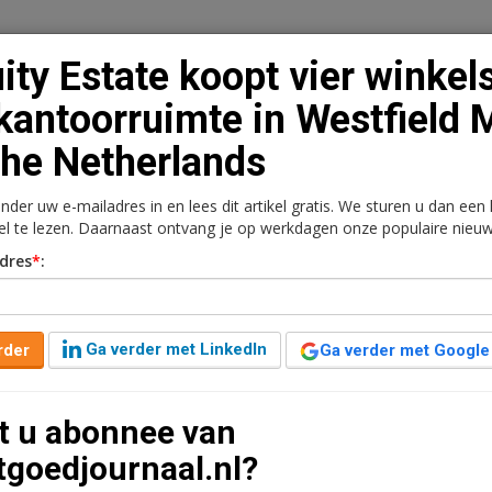
ity Estate koopt vier winkel
kantoorruimte in Westfield M
the Netherlands
n
Vacaturebank
Contact
Abonnementen
onder uw e-mailadres in en lees dit artikel gratis. We sturen u dan een
rkt
Kantoren
Retail
Logistiek
Juridisch | Fiscaa
kel te lezen. Daarnaast ontvang je op werkdagen onze populaire nieuw
dres
*
:
ier winkels en
field Mall of the
Ga verder met LinkedIn
rder
Ga verder met Google
t u abonnee van
ar geleden aangepast
1 minuut leestijd
tgoedjournaal.nl?
rtefeuille vier winkelunits en een kantoor gekocht in