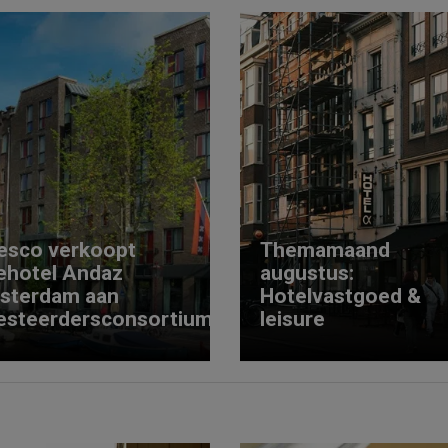
esco verkoopt
Themamaand
ehotel Andaz
augustus:
sterdam aan
Hotelvastgoed &
esteerdersconsortium
leisure