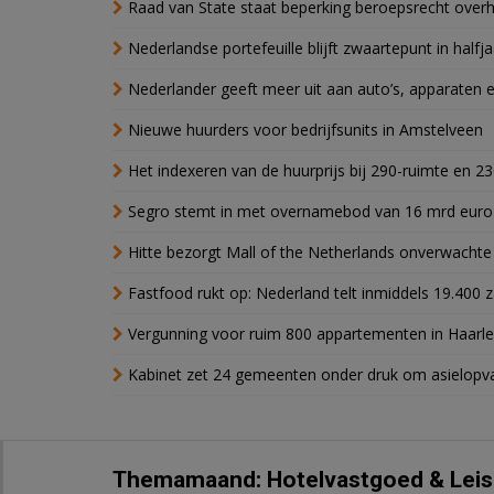
Raad van State staat beperking beroepsrecht over
Nederlandse portefeuille blijft zwaartepunt in halfja
Nederlander geeft meer uit aan auto’s, apparaten 
Nieuwe huurders voor bedrijfsunits in Amstelveen
Het indexeren van de huurprijs bij 290-ruimte en 2
Segro stemt in met overnamebod van 16 mrd euro
Hitte bezorgt Mall of the Netherlands onverwacht
Fastfood rukt op: Nederland telt inmiddels 19.400 
Vergunning voor ruim 800 appartementen in Haarlem
Kabinet zet 24 gemeenten onder druk om asielopva
Themamaand: Hotelvastgoed & Leis