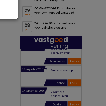
Schiedam
Bekijk
COMVAST 2026: De vakbeurs
29
22 september 2026
Attractiepark
voor commercieel vastgoed
sep
WOCODA 2027: De vakbeurs
28
Oranje
Bekijk
voor volkshuisvesting
jan
28 september 2026
Grootschalig
bedrijventerrein
Schuinesloot
Bekijk
27 augustus 2026
Binnenvaartschip
Panheel
Bekijk
17 september 2026
Voormalig
politiebureau
Dordrecht
Bekijk
17 september 2026
Voormalig
politiebureau