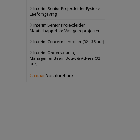
Interim Senior Projectleider Fysieke
Schuinesloot
Bekijk
Leefomgeving
27 augustus 2026
Binnenvaartschip
Interim Senior Projectleider
Maatschappelijke Vastgoedprojecten
Panheel
Bekijk
Interim Concerncontroller (32 - 36 uur)
17 september 2026
Voormalig
Interim Ondersteuning
politiebureau
Managementteam Bouw & Advies (32
uur)
Dordrecht
Bekijk
17 september 2026
Ga naar
Vacaturebank
Voormalig
politiebureau
Hilversum
Bekijk
17 september 2026
Voormalig
politiebureau
Zaandam
Bekijk
8 september 2026
Zorgcomplex