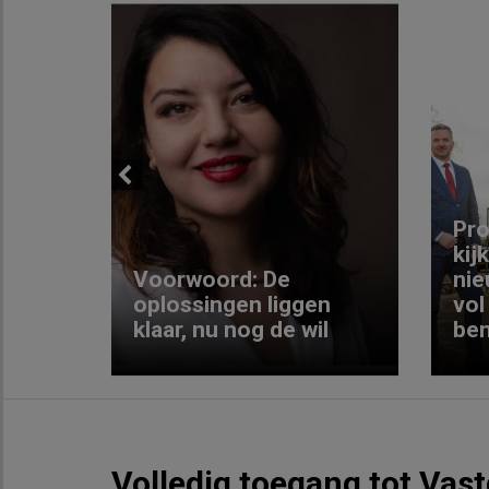
Previous
ng:
Pro
kij
Voorwoord: De
nie
ke
oplossingen liggen
vol
klaar, nu nog de wil
ben
Volledig toegang tot Vas