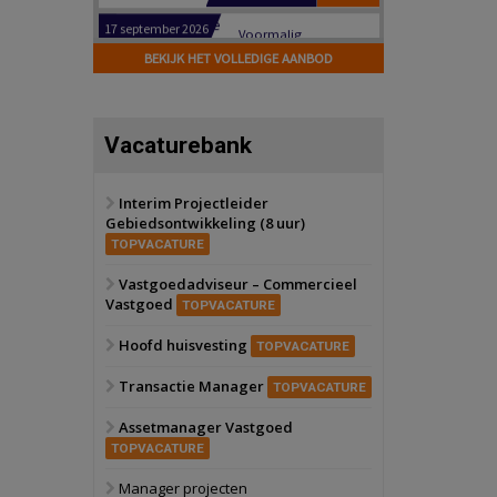
Hilversum
Bekijk
17 september 2026
BEKIJK HET VOLLEDIGE AANBOD
Voormalig
politiebureau
Zaandam
Bekijk
Vacaturebank
8 september 2026
Zorgcomplex
Interim Projectleider
Gebiedsontwikkeling (8 uur)
Zwanenburg
Bekijk
TOPVACATURE
6 oktober 2026
Transformatieobject
Vastgoedadviseur – Commercieel
Vastgoed
TOPVACATURE
Schiedam
Bekijk
Hoofd huisvesting
TOPVACATURE
22 september 2026
Attractiepark
Transactie Manager
TOPVACATURE
Assetmanager Vastgoed
Oranje
Bekijk
TOPVACATURE
28 september 2026
Grootschalig
Manager projecten
bedrijventerrein