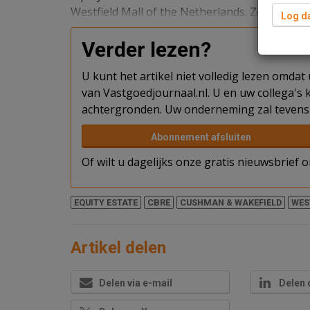
Westfield Mall of the Netherlands. Ze hebben 
Log da
Verder lezen?
U kunt het artikel niet volledig lezen omda
van Vastgoedjournaal.nl. U en uw collega's k
achtergronden. Uw onderneming zal tevens 
Abonnement afsluiten
Of wilt u dagelijks onze gratis nieuwsbrief
EQUITY ESTATE
CBRE
CUSHMAN & WAKEFIELD
WES
Artikel delen
Delen via e-mail
Delen 