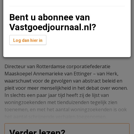
Bent u abonnee van
Vastgoedjournaal.nl?
Log dan hier in
Ariana Manduzai
12 mei 2025 om 06:00
één jaar geleden aangepast
6 minuten leestijd
Directeur van Rotterdamse corporatiefederatie
Maaskoepel Annemarieke van Ettinger – van Herk,
waarschuwt voor de gevolgen van abstract beleid en
pleit voor meer menselijkheid in het debat over wonen.
In slechts een paar jaar tijd heeft zij de lijst van
woningzoekenden met tienduizenden tegelijk zien
toenemen, en met het aantal woningzoekenden is ook
het aantal schrijnende verhalen toegenomen.
Verder lezen?