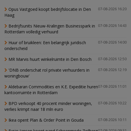
Opus Vastgoed koopt bedrijfslocatie in Den
07-08-2026 16:20
Haag
Bedrijfsunits Nieuw-Kralingen Businesspark in
07-08-2026 14:43
Rotterdam volledig verhuurd
Huur of bruikleen: Een belangrijk juridisch
07-08-2026 14:00
onderscheid
MR Marvis huurt winkelruimte in Den Bosch
07-08-2026 12:50
'DNB onderschat rol private verhuurders in
07-08-2026 12:19
woningbouw'
Aldebaran Commodities en K.E. Expeditie huren
07-08-2026 11:01
kantoorruimte in Rotterdam
BPD verkoopt 40 procent minder woningen,
07-08-2026 10:22
verlies krimpt naar 18 mln euro
Ikea opent Plan & Order Point in Gouda
07-08-2026 10:11
Fysio Jansen koopt pand Schoenmode Zeilberg
07-08-2026 09:31