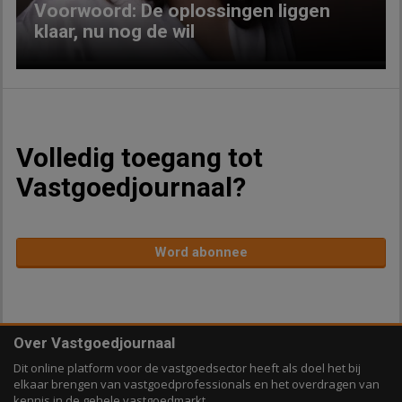
Voorwoord: De oplossingen liggen
klaar, nu nog de wil
Volledig toegang tot
Vastgoedjournaal?
Word abonnee
Over Vastgoedjournaal
Dit online platform voor de vastgoedsector heeft als doel het bij
elkaar brengen van vastgoedprofessionals en het overdragen van
kennis in de gehele vastgoedmarkt.