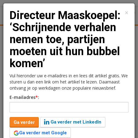
×
Directeur Maaskoepel:
1
Toggl
‘Schrijnende verhalen
Achtergronden
Woningmarkt
Kantoren
Retail
Uitgelicht
nemen toe, partijen
moeten uit hun bubbel
Directeur Maaskoepel:
komen’
‘Schrijnende verhalen
nemen toe, partijen
Vul hieronder uw e-mailadres in en lees dit artikel gratis. We
sturen u dan een link om het artikel te lezen. Daarnaast
moeten uit hun bubbel
ontvang je op werkdagen onze populaire nieuwsbrief.
E-mailadres
*
:
komen’
Ga verder met LinkedIn
Ga verder
Ga verder met Google