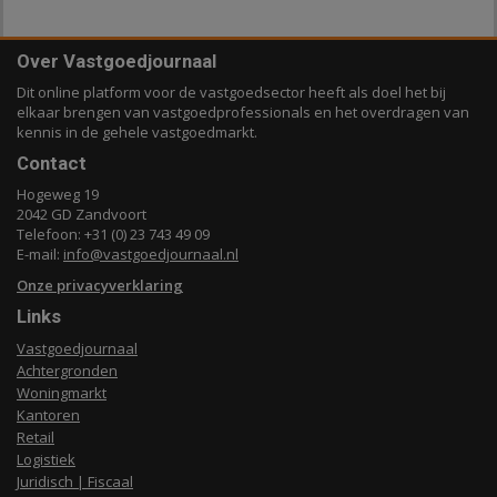
Over Vastgoedjournaal
Dit online platform voor de vastgoedsector heeft als doel het bij
elkaar brengen van vastgoedprofessionals en het overdragen van
kennis in de gehele vastgoedmarkt.
Contact
Hogeweg 19
2042 GD Zandvoort
Telefoon: +31 (0) 23 743 49 09
E-mail:
info@vastgoedjournaal.nl
Onze privacyverklaring
Links
Vastgoedjournaal
Achtergronden
Woningmarkt
Kantoren
Retail
Logistiek
Juridisch | Fiscaal