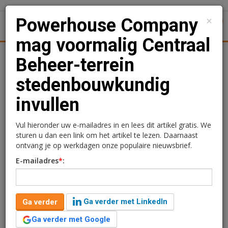
×
Powerhouse Company
1
Toggl
mag voormalig Centraal
Achtergronden
Woningmarkt
Kantore
Nieuws
Uitgelicht
Beheer-terrein
stedenbouwkundig
Powerhouse Company
invullen
mag voormalig Centraal
Beheer-terrein
Vul hieronder uw e-mailadres in en lees dit artikel gratis. We
sturen u dan een link om het artikel te lezen. Daarnaast
stedenbouwkundig
ontvang je op werkdagen onze populaire nieuwsbrief.
E-mailadres
*
:
invullen
Redactie
30 april 2025 om 10:49
Ga verder met LinkedIn
Ga verder
één jaar geleden aangepast
1 minuut leestijd
Ga verder met Google
Architectenbureau Powerhouse Company van Nanne