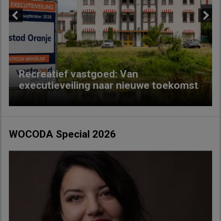
Previous
Next
Recreatief vastgoed: Van
executieveiling naar nieuwe toekomst
WOCODA Special 2026