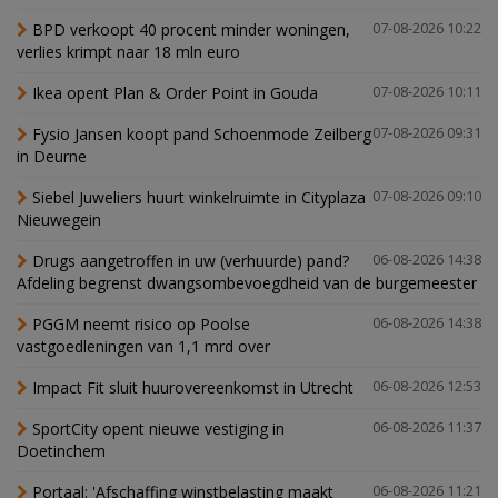
BPD verkoopt 40 procent minder woningen,
07-08-2026 10:22
verlies krimpt naar 18 mln euro
Ikea opent Plan & Order Point in Gouda
07-08-2026 10:11
Fysio Jansen koopt pand Schoenmode Zeilberg
07-08-2026 09:31
in Deurne
Siebel Juweliers huurt winkelruimte in Cityplaza
07-08-2026 09:10
Nieuwegein
Drugs aangetroffen in uw (verhuurde) pand?
06-08-2026 14:38
Afdeling begrenst dwangsombevoegdheid van de burgemeester
PGGM neemt risico op Poolse
06-08-2026 14:38
vastgoedleningen van 1,1 mrd over
Impact Fit sluit huurovereenkomst in Utrecht
06-08-2026 12:53
SportCity opent nieuwe vestiging in
06-08-2026 11:37
Doetinchem
Portaal: 'Afschaffing winstbelasting maakt
06-08-2026 11:21