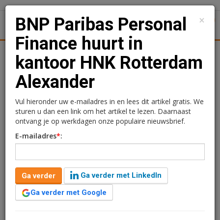
×
BNP Paribas Personal
1
Toggl
Finance huurt in
tiek
Juridisch | Fiscaal
Transacties
Werk
Specials
kantoor HNK Rotterdam
Alexander
BNP Paribas Personal
Finance huurt in kantoor
Vul hieronder uw e-mailadres in en lees dit artikel gratis. We
sturen u dan een link om het artikel te lezen. Daarnaast
HNK Rotterdam
ontvang je op werkdagen onze populaire nieuwsbrief.
E-mailadres
*
:
Alexander
Redactie
29 april 2025 om 09:14
Ga verder met LinkedIn
Ga verder
één jaar geleden aangepast
1 minuut leestijd
Ga verder met Google
BNP Paribas Personal Finance heeft een langjarige
huurovereenkomst voor circa 1.450 m2 gesloten in