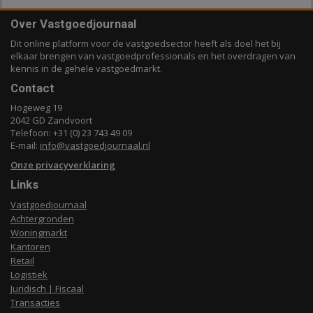
Over Vastgoedjournaal
Dit online platform voor de vastgoedsector heeft als doel het bij
elkaar brengen van vastgoedprofessionals en het overdragen van
kennis in de gehele vastgoedmarkt.
Contact
Hogeweg 19
2042 GD Zandvoort
Telefoon: +31 (0) 23 743 49 09
E-mail:
info@vastgoedjournaal.nl
Onze privacyverklaring
Links
Vastgoedjournaal
Achtergronden
Woningmarkt
Kantoren
Retail
Logistiek
Juridisch | Fiscaal
Transacties