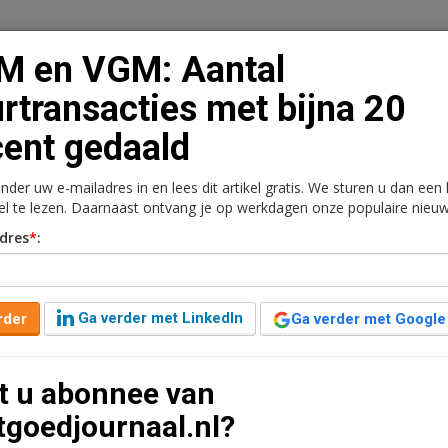
M en VGM: Aantal
rtransacties met bijna 20
ent gedaald
n
Vacaturebank
Contact
Abonnementen
onder uw e-mailadres in en lees dit artikel gratis. We sturen u dan een
rkt
Kantoren
Retail
Logistiek
Juridisch | Fiscaa
kel te lezen. Daarnaast ontvang je op werkdagen onze populaire nieuw
dres
*
:
huurtransacties met
ald
Ga verder met LinkedIn
rder
Ga verder met Google
aar geleden aangepast
6 minuten leestijd
t u abonnee van
 vrije sector zijn in één kwartaal met bijna 20
tgoedjournaal.nl?
it markeert volgens de partijen dat veel