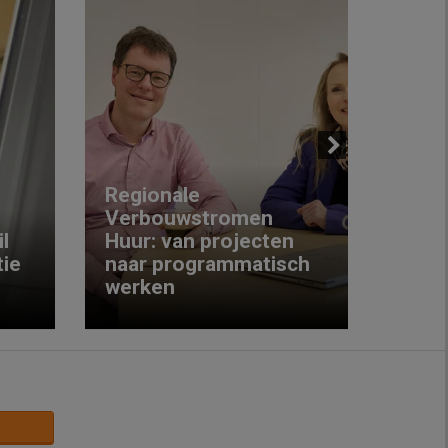
Next
Regionale
Verbouwstromen
‘We w
l
Huur: van projecten
koop
ie
naar programmatisch
gewo
werken
krijg