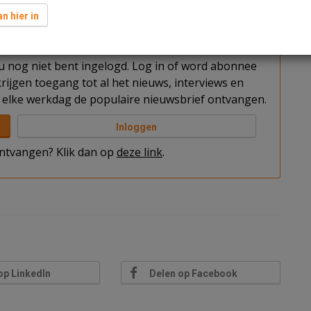
it de markt.
n hier in
t u nog niet bent ingelogd. Log in of word abonnee
rijgen toegang tot al het nieuws, interviews en
elke werkdag de populaire nieuwsbrief ontvangen.
Inloggen
 ontvangen? Klik dan op
deze link
.
op LinkedIn
Delen op Facebook