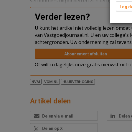
verhuurders uitponden en zich terugtrekken u
Log da
Verder lezen?
U kunt het artikel niet volledig lezen omda
van Vastgoedjournaal.nl. U en uw collega's k
achtergronden. Uw onderneming zal tevens 
Abonnement afsluiten
Of wilt u dagelijks onze gratis nieuwsbrief
NVM
VGM NL
HUURVERHOGING
Artikel delen
Delen via e-mail
Delen 
Delen op X