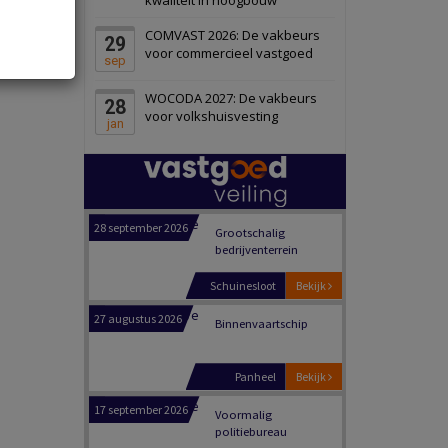
Schiedam
Bekijk
COMVAST 2026: De vakbeurs
29
22 september 2026
Attractiepark
voor commercieel vastgoed
sep
WOCODA 2027: De vakbeurs
28
Oranje
Bekijk
voor volkshuisvesting
jan
28 september 2026
Grootschalig
bedrijventerrein
Schuinesloot
Bekijk
27 augustus 2026
Binnenvaartschip
Panheel
Bekijk
17 september 2026
Voormalig
politiebureau
Dordrecht
Bekijk
17 september 2026
Voormalig
politiebureau