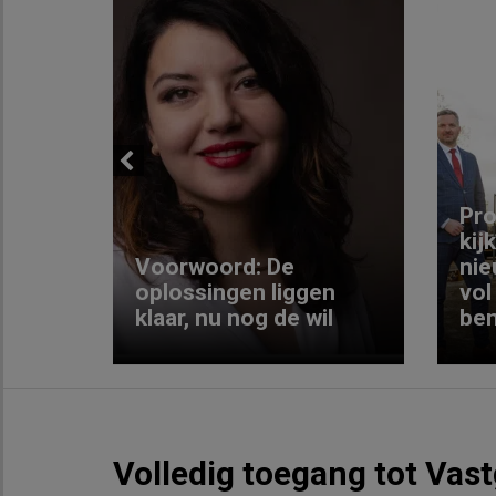
Previous
ng:
Pro
kij
Voorwoord: De
nie
ke
oplossingen liggen
vol
klaar, nu nog de wil
ben
Volledig toegang tot Vas