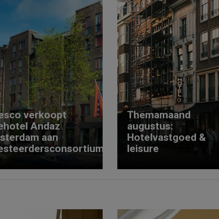
esco verkoopt
Themamaand
ehotel Andaz
augustus:
sterdam aan
Hotelvastgoed &
esteerdersconsortium
leisure