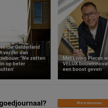
vincie Gelderland
kt verder dan
uwbouw: ‘We zetten
Met Living Places wi
 in op beter
VELUX bouwinnovat
utten’
een boost geven
tgoedjournaal?
Word abonnee