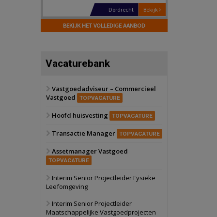
Hilversum
Bekijk
17 september 2026
BEKIJK HET VOLLEDIGE AANBOD
Voormalig
politiebureau
Zaandam
Bekijk
Vacaturebank
8 september 2026
Zorgcomplex
Vastgoedadviseur – Commercieel
Vastgoed
Zwanenburg
Bekijk
TOPVACATURE
6 oktober 2026
Hoofd huisvesting
Transformatieobject
TOPVACATURE
Transactie Manager
TOPVACATURE
Schiedam
Bekijk
Assetmanager Vastgoed
22 september 2026
Attractiepark
TOPVACATURE
Interim Senior Projectleider Fysieke
Leefomgeving
Oranje
Bekijk
28 september 2026
Interim Senior Projectleider
Grootschalig
Maatschappelijke Vastgoedprojecten
bedrijventerrein