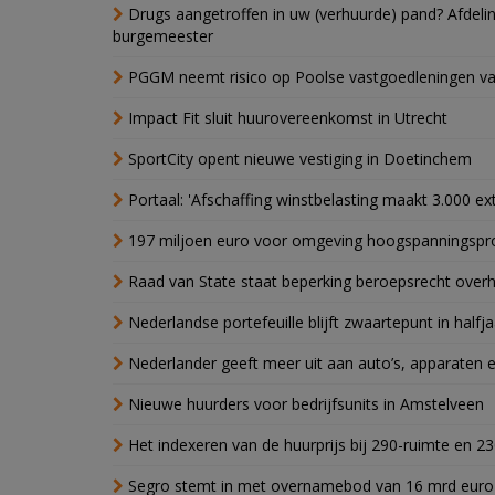
Drugs aangetroffen in uw (verhuurde) pand? Afde
burgemeester
PGGM neemt risico op Poolse vastgoedleningen va
Impact Fit sluit huurovereenkomst in Utrecht
SportCity opent nieuwe vestiging in Doetinchem
Portaal: 'Afschaffing winstbelasting maakt 3.000 e
197 miljoen euro voor omgeving hoogspanningspr
Raad van State staat beperking beroepsrecht over
Nederlandse portefeuille blijft zwaartepunt in halfja
Nederlander geeft meer uit aan auto’s, apparaten 
Nieuwe huurders voor bedrijfsunits in Amstelveen
Het indexeren van de huurprijs bij 290-ruimte en 2
Segro stemt in met overnamebod van 16 mrd euro