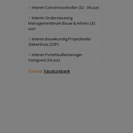
Interim Concerncontroller (32 - 36 uur)
Schuinesloot
Bekijk
Interim Ondersteuning
27 augustus 2026
Binnenvaartschip
Managementteam Bouw & Advies (32
uur)
Panheel
Bekijk
Interim Bouwkundig Projectleider
Ziekenhuis (ZZP)
17 september 2026
Voormalig
politiebureau
Interim Portefeuillemanager
Vastgoed (24 uur)
Dordrecht
Bekijk
Ga naar
Vacaturebank
17 september 2026
Voormalig
politiebureau
Hilversum
Bekijk
17 september 2026
Voormalig
politiebureau
Zaandam
Bekijk
8 september 2026
Zorgcomplex