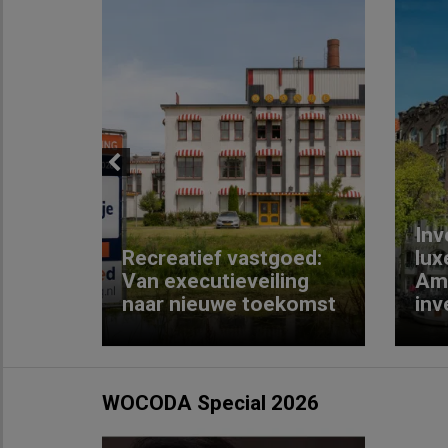
Previous
Inv
e
Recreatief vastgoed:
lux
t met
Van executieveiling
Am
naar nieuwe toekomst
inv
WOCODA Special 2026