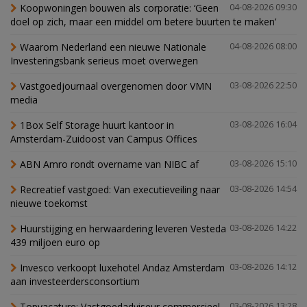
Koopwoningen bouwen als corporatie: ‘Geen
04-08-2026 09:30
doel op zich, maar een middel om betere buurten te maken’
Waarom Nederland een nieuwe Nationale
04-08-2026 08:00
Investeringsbank serieus moet overwegen
Vastgoedjournaal overgenomen door VMN
03-08-2026 22:50
media
1Box Self Storage huurt kantoor in
03-08-2026 16:04
Amsterdam-Zuidoost van Campus Offices
ABN Amro rondt overname van NIBC af
03-08-2026 15:10
Recreatief vastgoed: Van executieveiling naar
03-08-2026 14:54
nieuwe toekomst
Huurstijging en herwaardering leveren Vesteda
03-08-2026 14:22
439 miljoen euro op
Invesco verkoopt luxehotel Andaz Amsterdam
03-08-2026 14:12
aan investeerdersconsortium
Topvacature: Vastgoedadviseur commercieel
03-08-2026 13:28