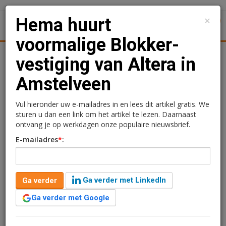
×
Hema huurt
1
Toggl
voormalige Blokker-
tiek
Juridisch | Fiscaal
Transacties
Werk
Specials
vestiging van Altera in
Amstelveen
Hema huurt voormalige
Blokker-vestiging van
Vul hieronder uw e-mailadres in en lees dit artikel gratis. We
sturen u dan een link om het artikel te lezen. Daarnaast
Altera in Amstelveen
ontvang je op werkdagen onze populaire nieuwsbrief.
E-mailadres
*
:
Redactie
23 april 2025 om 14:38
één jaar geleden aangepast
1 minuut leestijd
Ga verder met LinkedIn
Ga verder
Vastgoedbelegger Altera heeft namens het Altera
Retail Fund met Hema een huurovereenkomst gesloten
Ga verder met Google
voor winkelruimte in winkelcentrum Westwijk in
Amstelveen.