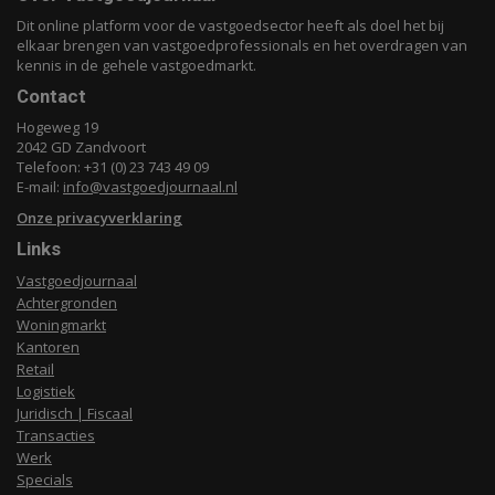
Dit online platform voor de vastgoedsector heeft als doel het bij
elkaar brengen van vastgoedprofessionals en het overdragen van
kennis in de gehele vastgoedmarkt.
Contact
Hogeweg 19
2042 GD Zandvoort
Telefoon: +31 (0) 23 743 49 09
E-mail:
info@vastgoedjournaal.nl
Onze privacyverklaring
Links
Vastgoedjournaal
Achtergronden
Woningmarkt
Kantoren
Retail
Logistiek
Juridisch | Fiscaal
Transacties
Werk
Specials