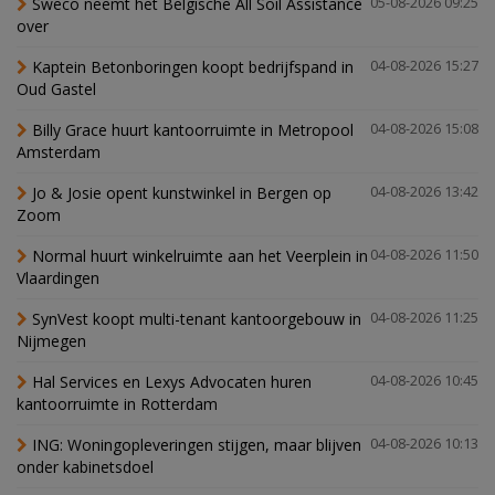
Sweco neemt het Belgische All Soil Assistance
05-08-2026 09:25
over
Kaptein Betonboringen koopt bedrijfspand in
04-08-2026 15:27
Oud Gastel
Billy Grace huurt kantoorruimte in Metropool
04-08-2026 15:08
Amsterdam
Jo & Josie opent kunstwinkel in Bergen op
04-08-2026 13:42
Zoom
Normal huurt winkelruimte aan het Veerplein in
04-08-2026 11:50
Vlaardingen
SynVest koopt multi-tenant kantoorgebouw in
04-08-2026 11:25
Nijmegen
Hal Services en Lexys Advocaten huren
04-08-2026 10:45
kantoorruimte in Rotterdam
ING: Woningopleveringen stijgen, maar blijven
04-08-2026 10:13
onder kabinetsdoel