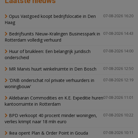
Laatste nieuws
Opus Vastgoed koopt bedrijfslocatie in Den
07-08-2026 16:20
Haag
Bedrijfsunits Nieuw-Kralingen Businesspark in
07-08-2026 14:43
Rotterdam volledig verhuurd
Huur of bruikleen: Een belangrijk juridisch
07-08-2026 14:00
onderscheid
MR Marvis huurt winkelruimte in Den Bosch
07-08-2026 12:50
'DNB onderschat rol private verhuurders in
07-08-2026 12:19
woningbouw'
Aldebaran Commodities en K.E. Expeditie huren
07-08-2026 11:01
kantoorruimte in Rotterdam
BPD verkoopt 40 procent minder woningen,
07-08-2026 10:22
verlies krimpt naar 18 mln euro
Ikea opent Plan & Order Point in Gouda
07-08-2026 10:11