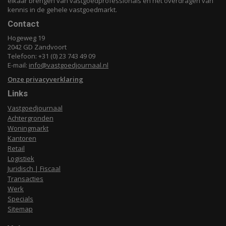
elkaar brengen van vastgoedprofessionals en het overdragen van
kennis in de gehele vastgoedmarkt.
Contact
Hogeweg 19
2042 GD Zandvoort
Telefoon: +31 (0) 23 743 49 09
E-mail:
info@vastgoedjournaal.nl
Onze privacyverklaring
Links
Vastgoedjournaal
Achtergronden
Woningmarkt
Kantoren
Retail
Logistiek
Juridisch | Fiscaal
Transacties
Werk
Specials
Sitemap