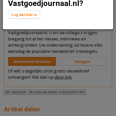
Vastgoedjournaal.nl?
Verder lezen?
Log dan hier in
U kunt het artikel niet volledig lezen omdat u nog
niet bent ingelogd. Log in of word abonnee van
Vastgoedjournaal.nl. U en uw collega's krijgen
toegang tot al het nieuws, interviews en
achtergronden. Uw onderneming zal tevens elke
werkdag de populaire nieuwsbrief ontvangen.
Abonnement afsluiten
Inloggen
Of wilt u dagelijks onze gratis nieuwsbrief
ontvangen? Klik dan op
deze link
.
SPIJKENISSE
MOLENAAR BEDRIJFSHUISVESTING
Artikel delen