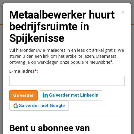
×
Metaalbewerker huurt
1
Toggl
bedrijfsruimte in
tiek
Juridisch | Fiscaal
Transacties
Werk
Specials
Spijkenisse
Metaalbewerker huurt
Vul hieronder uw e-mailadres in en lees dit artikel gratis. We
sturen u dan een link om het artikel te lezen. Daarnaast
bedrijfsruimte in
ontvang je op werkdagen onze populaire nieuwsbrief.
E-mailadres
*
:
Spijkenisse
Redactie
18 maart 2025 om 14:20
Ga verder met LinkedIn
Ga verder
1 minuut leestijd
Ga verder met Google
IDHO B.V. is de nieuwe huurder van de bedrijfsruimte
aan de Newtonweg 17A in Spijkenisse.
De bedrijfsruimte heeft een oppervlakte van circa 1.160
Bent u abonnee van
m2, met 40 m2 aan kantoorruimte en 715 m2 terrein.