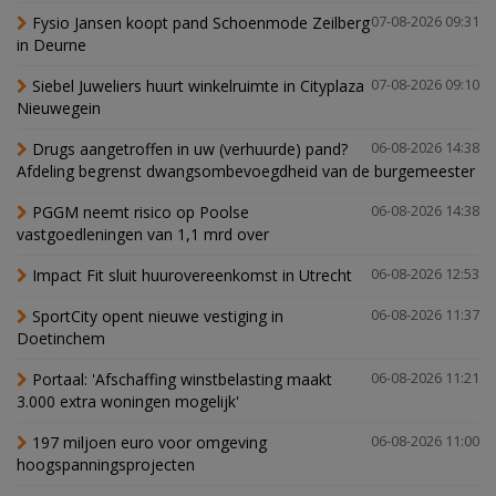
Fysio Jansen koopt pand Schoenmode Zeilberg
07-08-2026 09:31
in Deurne
Siebel Juweliers huurt winkelruimte in Cityplaza
07-08-2026 09:10
Nieuwegein
Drugs aangetroffen in uw (verhuurde) pand?
06-08-2026 14:38
Afdeling begrenst dwangsombevoegdheid van de burgemeester
PGGM neemt risico op Poolse
06-08-2026 14:38
vastgoedleningen van 1,1 mrd over
Impact Fit sluit huurovereenkomst in Utrecht
06-08-2026 12:53
SportCity opent nieuwe vestiging in
06-08-2026 11:37
Doetinchem
Portaal: 'Afschaffing winstbelasting maakt
06-08-2026 11:21
3.000 extra woningen mogelijk'
197 miljoen euro voor omgeving
06-08-2026 11:00
hoogspanningsprojecten