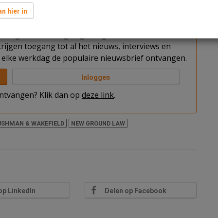
n hier in
t u nog niet bent ingelogd. Log in of word abonnee
rijgen toegang tot al het nieuws, interviews en
elke werkdag de populaire nieuwsbrief ontvangen.
Inloggen
 ontvangen? Klik dan op
deze link
.
USHMAN & WAKEFIELD
NEW GROUND LAW
op LinkedIn
Delen op Facebook