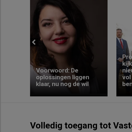
Previous
ng:
Pro
kij
Voorwoord: De
nie
ke
oplossingen liggen
vol
klaar, nu nog de wil
ben
Volledig toegang tot Vas