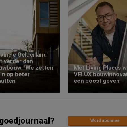
vincie Gelderland
kt verder dan
uwbouw: ‘We zetten
Met Living Places wi
 in op beter
VELUX bouwinnovat
utten’
een boost geven
tgoedjournaal?
Word abonnee