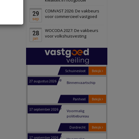
Schiedam
Bekijk
COMVAST 2026: De vakbeurs
29
22 september 2026
Attractiepark
voor commercieel vastgoed
sep
WOCODA 2027: De vakbeurs
28
Oranje
Bekijk
voor volkshuisvesting
jan
28 september 2026
Grootschalig
bedrijventerrein
Schuinesloot
Bekijk
27 augustus 2026
Binnenvaartschip
Panheel
Bekijk
17 september 2026
Voormalig
politiebureau
Dordrecht
Bekijk
17 september 2026
Voormalig
politiebureau