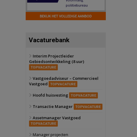
Hilversum
Bekijk
17 september 2026
BEKIJK HET VOLLEDIGE AANBOD
Voormalig
politiebureau
Zaandam
Bekijk
Vacaturebank
8 september 2026
Zorgcomplex
Interim Projectleider
Gebiedsontwikkeling (8 uur)
Zwanenburg
Bekijk
TOPVACATURE
6 oktober 2026
Transformatieobject
Vastgoedadviseur – Commercieel
Vastgoed
TOPVACATURE
Schiedam
Bekijk
Hoofd huisvesting
TOPVACATURE
22 september 2026
Attractiepark
Transactie Manager
TOPVACATURE
Assetmanager Vastgoed
Oranje
Bekijk
TOPVACATURE
28 september 2026
Grootschalig
Manager projecten
bedrijventerrein