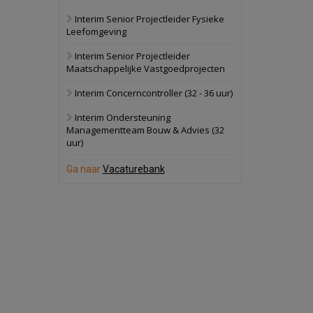
Interim Senior Projectleider Fysieke
Schuinesloot
Bekijk
Leefomgeving
27 augustus 2026
Binnenvaartschip
Interim Senior Projectleider
Maatschappelijke Vastgoedprojecten
Panheel
Bekijk
Interim Concerncontroller (32 - 36 uur)
17 september 2026
Voormalig
Interim Ondersteuning
politiebureau
Managementteam Bouw & Advies (32
uur)
Dordrecht
Bekijk
17 september 2026
Ga naar
Vacaturebank
Voormalig
politiebureau
Hilversum
Bekijk
17 september 2026
Voormalig
politiebureau
Zaandam
Bekijk
8 september 2026
Zorgcomplex