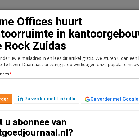
me Offices huurt
toorruimte in kantoorgebo
 Rock Zuidas
n
Vacaturebank
Contact
Abonnementen
onder uw e-mailadres in en lees dit artikel gratis. We sturen u dan een
rkt
Kantoren
Retail
Logistiek
Juridisch | Fiscaa
kel te lezen. Daarnaast ontvang je op werkdagen onze populaire nieuw
dres
*
:
kantoorruimte in
ock Zuidas
Ga verder met LinkedIn
rder
Ga verder met Google
jaar geleden aangepast
2 minuten leestijd
t u abonnee van
ruimte in kantoorgebouw The Rock op de Amsterdamse
tgoedjournaal.nl?