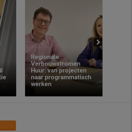
Next
Regionale
Verbouwstromen
‘We w
l
Huur: van projecten
koop
ie
naar programmatisch
gewo
werken
krijg