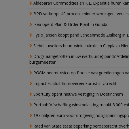
Aldebaran Commodities en K.E. Expeditie huren ka
BPD verkoopt 40 procent minder woningen, verlies
Ikea opent Plan & Order Point in Gouda
Fysio Jansen koopt pand Schoenmode Zeilberg in 
Siebel Juweliers huurt winkelruimte in Cityplaza Ni
Drugs aangetroffen in uw (verhuurde) pand? Afde
burgemeester
PGGM neemt risico op Poolse vastgoedleningen va
Impact Fit sluit huurovereenkomst in Utrecht
SportCity opent nieuwe vestiging in Doetinchem
Portaal: 'Afschaffing winstbelasting maakt 3.000 e
197 miljoen euro voor omgeving hoogspanningspr
Raad van State staat beperking beroepsrecht over