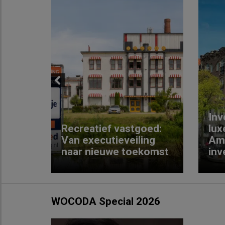
Previous
Inv
e
Recreatief vastgoed:
lux
t met
Van executieveiling
Am
naar nieuwe toekomst
inv
WOCODA Special 2026