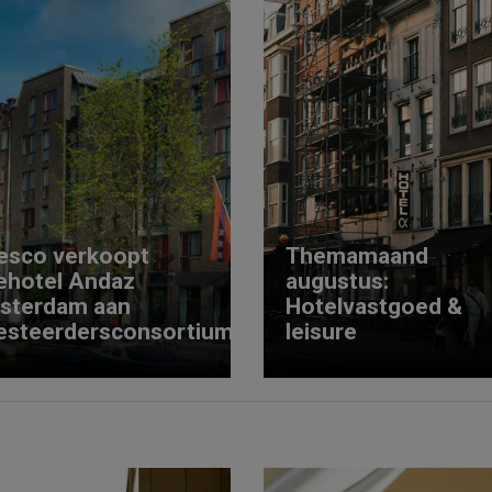
esco verkoopt
Themamaand
ehotel Andaz
augustus:
sterdam aan
Hotelvastgoed &
esteerdersconsortium
leisure