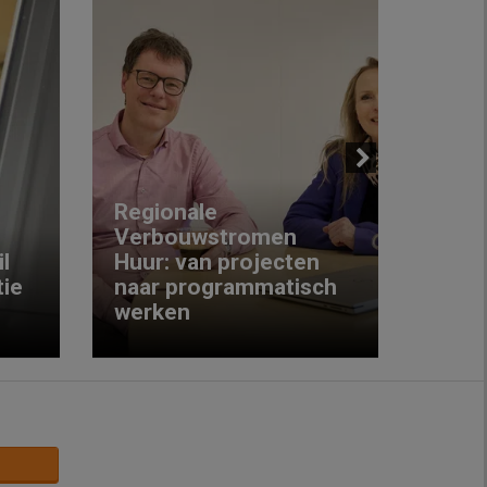
Next
Regionale
Verbouwstromen
‘We w
l
Huur: van projecten
koop
ie
naar programmatisch
gewo
werken
krijg