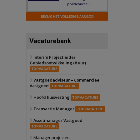
Hilversum
Bekijk
17 september 2026
BEKIJK HET VOLLEDIGE AANBOD
Voormalig
politiebureau
Zaandam
Bekijk
Vacaturebank
8 september 2026
Zorgcomplex
Interim Projectleider
Gebiedsontwikkeling (8 uur)
Zwanenburg
Bekijk
TOPVACATURE
6 oktober 2026
Transformatieobject
Vastgoedadviseur – Commercieel
Vastgoed
TOPVACATURE
Schiedam
Bekijk
Hoofd huisvesting
TOPVACATURE
22 september 2026
Attractiepark
Transactie Manager
TOPVACATURE
Assetmanager Vastgoed
Oranje
Bekijk
TOPVACATURE
28 september 2026
Grootschalig
Manager projecten
bedrijventerrein