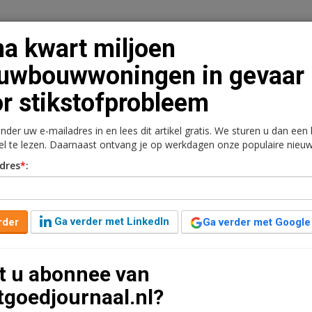
na kwart miljoen
uwbouwwoningen in gevaar
r stikstofprobleem
n
Vacaturebank
Contact
Abonnementen
onder uw e-mailadres in en lees dit artikel gratis. We sturen u dan een
rkt
Kantoren
Retail
Logistiek
Juridisch | Fiscaa
kel te lezen. Daarnaast ontvang je op werkdagen onze populaire nieuw
dres
*
:
nieuwbouwwoningen in
probleem
Ga verder met LinkedIn
rder
Ga verder met Google
jaar geleden aangepast
2 minuten leestijd
t u abonnee van
244.000 woningen in gevaar. Dat komt neer op een
tgoedjournaal.nl?
 ons land. Dat blijkt uit een onderzoek van