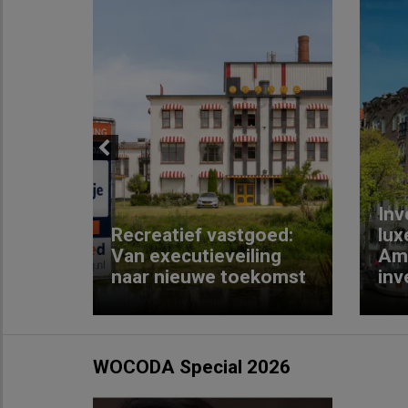
Previous
Inv
e
Recreatief vastgoed:
lux
t met
Van executieveiling
Am
naar nieuwe toekomst
inv
WOCODA Special 2026