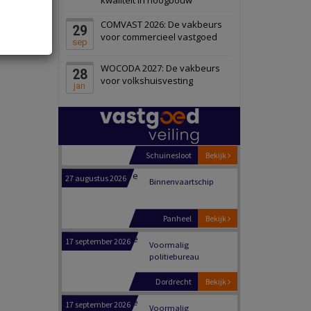
Schiedam
Bekijk
COMVAST 2026: De vakbeurs
29
22 september 2026
Attractiepark
voor commercieel vastgoed
sep
WOCODA 2027: De vakbeurs
28
Oranje
Bekijk
voor volkshuisvesting
jan
28 september 2026
Grootschalig
bedrijventerrein
Schuinesloot
Bekijk
27 augustus 2026
Binnenvaartschip
Panheel
Bekijk
17 september 2026
Voormalig
politiebureau
Dordrecht
Bekijk
17 september 2026
Voormalig
politiebureau