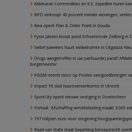
Aldebaran Commodities en K.E. Expeditie huren ka
BPD verkoopt 40 procent minder woningen, verlies
Ikea opent Plan & Order Point in Gouda
Fysio Jansen koopt pand Schoenmode Zeilberg in 
Siebel Juweliers huurt winkelruimte in Cityplaza Ni
Drugs aangetroffen in uw (verhuurde) pand? Afde
burgemeester
PGGM neemt risico op Poolse vastgoedleningen va
Impact Fit sluit huurovereenkomst in Utrecht
SportCity opent nieuwe vestiging in Doetinchem
Portaal: 'Afschaffing winstbelasting maakt 3.000 e
197 miljoen euro voor omgeving hoogspanningspr
Raad van State staat beperking beroepsrecht over