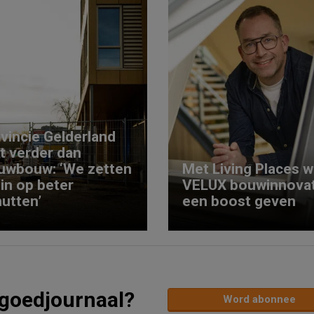
vincie Gelderland
kt verder dan
uwbouw: ‘We zetten
Met Living Places wi
 in op beter
VELUX bouwinnovat
utten’
een boost geven
tgoedjournaal?
Word abonnee