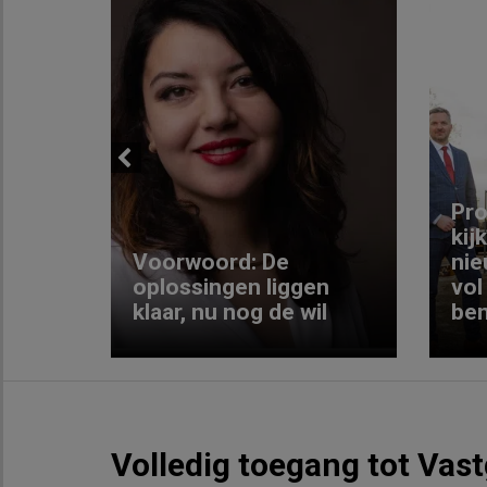
Previous
ng:
Pro
kij
Voorwoord: De
nie
ke
oplossingen liggen
vol
klaar, nu nog de wil
ben
Volledig toegang tot Vas