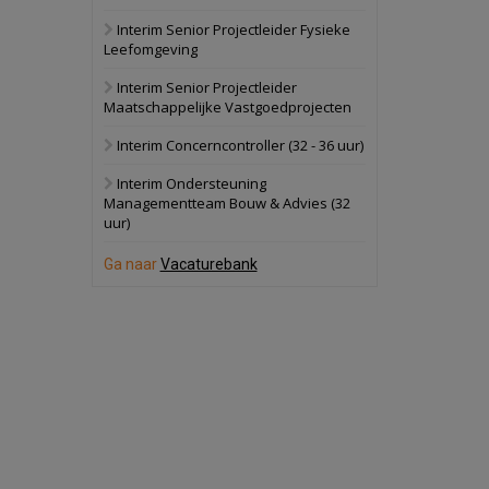
Interim Senior Projectleider Fysieke
Schuinesloot
Bekijk
Leefomgeving
27 augustus 2026
Binnenvaartschip
Interim Senior Projectleider
Maatschappelijke Vastgoedprojecten
Panheel
Bekijk
Interim Concerncontroller (32 - 36 uur)
17 september 2026
Voormalig
Interim Ondersteuning
politiebureau
Managementteam Bouw & Advies (32
uur)
Dordrecht
Bekijk
17 september 2026
Ga naar
Vacaturebank
Voormalig
politiebureau
Hilversum
Bekijk
17 september 2026
Voormalig
politiebureau
Zaandam
Bekijk
8 september 2026
Zorgcomplex