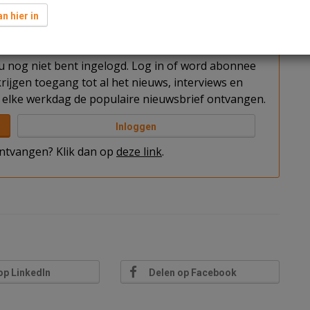
n hier in
t u nog niet bent ingelogd. Log in of word abonnee
rijgen toegang tot al het nieuws, interviews en
elke werkdag de populaire nieuwsbrief ontvangen.
Inloggen
 ontvangen? Klik dan op
deze link
.
op LinkedIn
Delen op Facebook