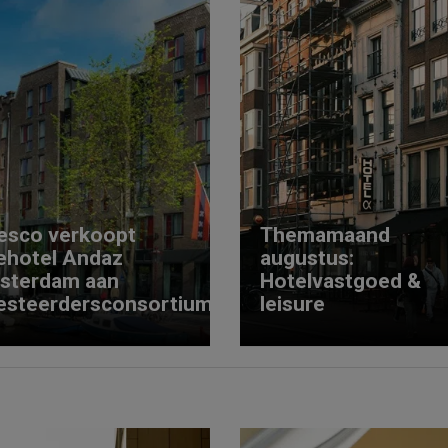
esco verkoopt
Themamaand
ehotel Andaz
augustus:
sterdam aan
Hotelvastgoed &
esteerdersconsortium
leisure