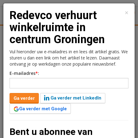
×
Redevco verhuurt
1
Toggl
winkelruimte in
tiek
Juridisch | Fiscaal
Transacties
Werk
Specials
centrum Groningen
Redevco verhuurt
Vul hieronder uw e-mailadres in en lees dit artikel gratis. We
sturen u dan een link om het artikel te lezen. Daarnaast
winkelruimte in centrum
ontvang je op werkdagen onze populaire nieuwsbrief.
E-mailadres
*
:
Groningen
Redactie
11 maart 2025 om 15:40
Ga verder met LinkedIn
Ga verder
1 minuut leestijd
Ga verder met Google
Pull&Bear heeft een huurovereenkomst gesloten met
Redevco voor de winkelruimte aan de Herestraat 72 in
Groningen. De nieuwe winkel zal een oppervlakte van
Bent u abonnee van
circa 1.180 m2 hebben verdeeld over twee verdiepingen.