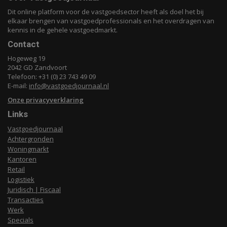
Dit online platform voor de vastgoedsector heeft als doel het bij
elkaar brengen van vastgoedprofessionals en het overdragen van
kennis in de gehele vastgoedmarkt.
Contact
Hogeweg 19
2042 GD Zandvoort
Telefoon: +31 (0) 23 743 49 09
E-mail:
info@vastgoedjournaal.nl
Onze privacyverklaring
Links
Vastgoedjournaal
Achtergronden
Woningmarkt
Kantoren
Retail
Logistiek
Juridisch | Fiscaal
Transacties
Werk
Specials