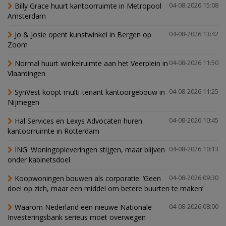
Billy Grace huurt kantoorruimte in Metropool
04-08-2026 15:08
Amsterdam
Jo & Josie opent kunstwinkel in Bergen op
04-08-2026 13:42
Zoom
Normal huurt winkelruimte aan het Veerplein in
04-08-2026 11:50
Vlaardingen
SynVest koopt multi-tenant kantoorgebouw in
04-08-2026 11:25
Nijmegen
Hal Services en Lexys Advocaten huren
04-08-2026 10:45
kantoorruimte in Rotterdam
ING: Woningopleveringen stijgen, maar blijven
04-08-2026 10:13
onder kabinetsdoel
Koopwoningen bouwen als corporatie: ‘Geen
04-08-2026 09:30
doel op zich, maar een middel om betere buurten te maken’
Waarom Nederland een nieuwe Nationale
04-08-2026 08:00
Investeringsbank serieus moet overwegen