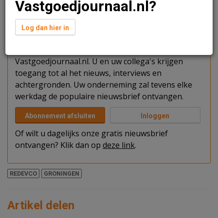
Vastgoedjournaal.nl?
Verder lezen?
Log dan hier in
U kunt het artikel niet volledig lezen omdat u nog
niet bent ingelogd. Log in of word abonnee van
Vastgoedjournaal.nl. U en uw collega's krijgen
toegang tot al het nieuws, interviews en
achtergronden. Uw onderneming zal tevens elke
werkdag de populaire nieuwsbrief ontvangen.
Abonnement afsluiten
Inloggen
Of wilt u dagelijks onze gratis nieuwsbrief
ontvangen? Klik dan op
deze link
.
REDEVCO
GRONINGEN
Artikel delen