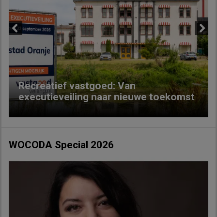
Previous
Next
Recreatief vastgoed: Van
executieveiling naar nieuwe toekomst
WOCODA Special 2026