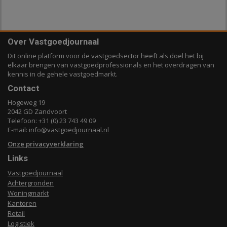
Over Vastgoedjournaal
Dit online platform voor de vastgoedsector heeft als doel het bij
elkaar brengen van vastgoedprofessionals en het overdragen van
kennis in de gehele vastgoedmarkt.
Contact
Hogeweg 19
2042 GD Zandvoort
Telefoon: +31 (0) 23 743 49 09
E-mail:
info@vastgoedjournaal.nl
Onze privacyverklaring
Links
Vastgoedjournaal
Achtergronden
Woningmarkt
Kantoren
Retail
Logistiek