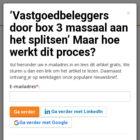
×
‘Vastgoedbeleggers
1
Toggl
door box 3 massaal aan
Logistiek
Juridisch | Fiscaal
Transacties
Werk
Spe
het splitsen’ Maar hoe
werkt dit proces?
‘Vastgoedbeleggers door
box 3 massaal aan het
Vul hieronder uw e-mailadres in en lees dit artikel gratis. We
sturen u dan een link om het artikel te lezen. Daarnaast
splitsen’ Maar hoe werkt
ontvang je op werkdagen onze populaire nieuwsbrief.
E-mailadres
*
:
dit proces?
Lucy van Kleef
7 maart 2025 om 06:00
Ga verder met LinkedIn
Ga verder
één jaar geleden aangepast
8 minuten leestijd
Ga verder met Google
Vastgoedbeleggers zijn volgens notaris Anne-Marie
Snel massaal hun woningen aan het splitsen in